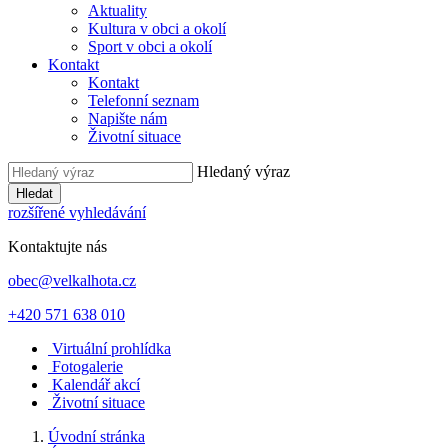
Aktuality
Kultura v obci a okolí
Sport v obci a okolí
Kontakt
Kontakt
Telefonní seznam
Napište nám
Životní situace
Hledaný výraz
Hledat
rozšířené vyhledávání
Kontaktujte nás
obec@velkalhota.cz
+420 571 638 010
Virtuální prohlídka
Fotogalerie
Kalendář akcí
Životní situace
Úvodní stránka