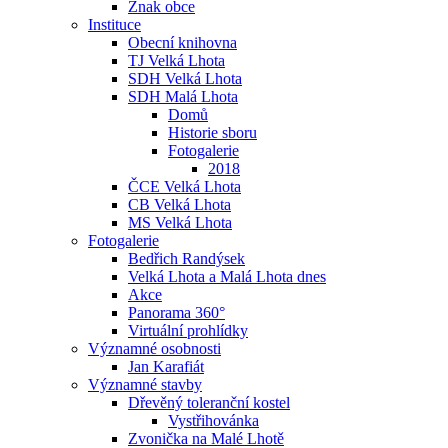
Znak obce
Instituce
Obecní knihovna
TJ Velká Lhota
SDH Velká Lhota
SDH Malá Lhota
Domů
Historie sboru
Fotogalerie
2018
ČCE Velká Lhota
CB Velká Lhota
MS Velká Lhota
Fotogalerie
Bedřich Randýsek
Velká Lhota a Malá Lhota dnes
Akce
Panorama 360°
Virtuální prohlídky
Významné osobnosti
Jan Karafiát
Významné stavby
Dřevěný toleranční kostel
Vystřihovánka
Zvonička na Malé Lhotě