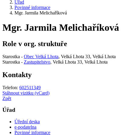
Úřad
Povinné informace
Mgr. Jarmila Melichaříková
Mgr. Jarmila Melichaříková
Role v org. struktuře
Starostka -
Obec Velká Lhota
, Velká Lhota 33, Velká Lhota
Starostka -
Zastupitelstvo
, Velká Lhota 33, Velká Lhota
Kontakty
Telefon:
602511349
Stáhnout vizitku (vCard)
Zpět
Úřad
Úřední deska
e-podatelna
Povinné informace