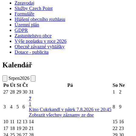
Zpravodaj
Služby Czech Point
Formuláře
Hlášení obecního rozhlasu
Územní plán
GDPR
Zastupitelstvo obce
Výše poplatku v roce 2026
Obecně závazné vyhlášky
Dotace - publicita
Kalendář
Srpen
2026
Po
Út
St
Čt
Pá
So
Ne
27
28
29
30
31
1
2
7
1
3
4
5
6
8
9
Kino Cukrkandl v pátek 7.8.2026 ve 20:45
Zobrazit všechny záznamy ze dne
10
11
12
13
14
15
16
17
18
19
20
21
22
23
24
25
26
27
28
29
30