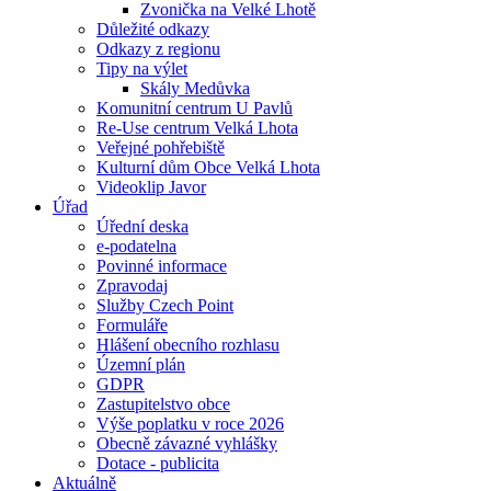
Zvonička na Velké Lhotě
Důležité odkazy
Odkazy z regionu
Tipy na výlet
Skály Medůvka
Komunitní centrum U Pavlů
Re-Use centrum Velká Lhota
Veřejné pohřebiště
Kulturní dům Obce Velká Lhota
Videoklip Javor
Úřad
Úřední deska
e-podatelna
Povinné informace
Zpravodaj
Služby Czech Point
Formuláře
Hlášení obecního rozhlasu
Územní plán
GDPR
Zastupitelstvo obce
Výše poplatku v roce 2026
Obecně závazné vyhlášky
Dotace - publicita
Aktuálně