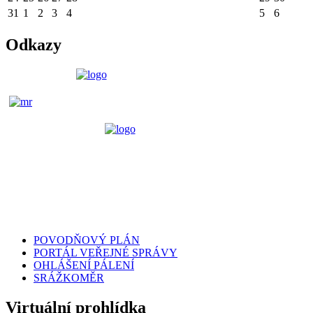
31
1
2
3
4
5
6
Odkazy
POVODŇOVÝ PLÁN
PORTÁL VEŘEJNÉ SPRÁVY
OHLÁŠENÍ PÁLENÍ
SRÁŽKOMĚR
Virtuální prohlídka