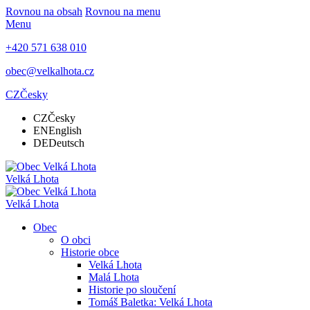
Rovnou na obsah
Rovnou na menu
Menu
+420 571 638 010
obec@velkalhota.cz
CZ
Česky
CZ
Česky
EN
English
DE
Deutsch
Velká Lhota
Velká Lhota
Obec
O obci
Historie obce
Velká Lhota
Malá Lhota
Historie po sloučení
Tomáš Baletka: Velká Lhota