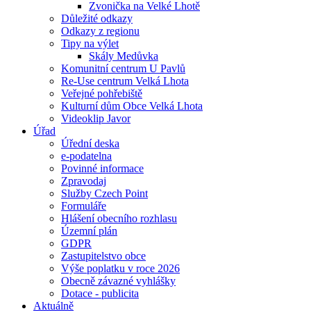
Zvonička na Velké Lhotě
Důležité odkazy
Odkazy z regionu
Tipy na výlet
Skály Medůvka
Komunitní centrum U Pavlů
Re-Use centrum Velká Lhota
Veřejné pohřebiště
Kulturní dům Obce Velká Lhota
Videoklip Javor
Úřad
Úřední deska
e-podatelna
Povinné informace
Zpravodaj
Služby Czech Point
Formuláře
Hlášení obecního rozhlasu
Územní plán
GDPR
Zastupitelstvo obce
Výše poplatku v roce 2026
Obecně závazné vyhlášky
Dotace - publicita
Aktuálně