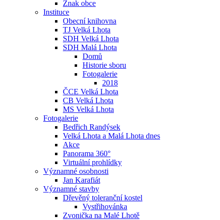
Znak obce
Instituce
Obecní knihovna
TJ Velká Lhota
SDH Velká Lhota
SDH Malá Lhota
Domů
Historie sboru
Fotogalerie
2018
ČCE Velká Lhota
CB Velká Lhota
MS Velká Lhota
Fotogalerie
Bedřich Randýsek
Velká Lhota a Malá Lhota dnes
Akce
Panorama 360°
Virtuální prohlídky
Významné osobnosti
Jan Karafiát
Významné stavby
Dřevěný toleranční kostel
Vystřihovánka
Zvonička na Malé Lhotě