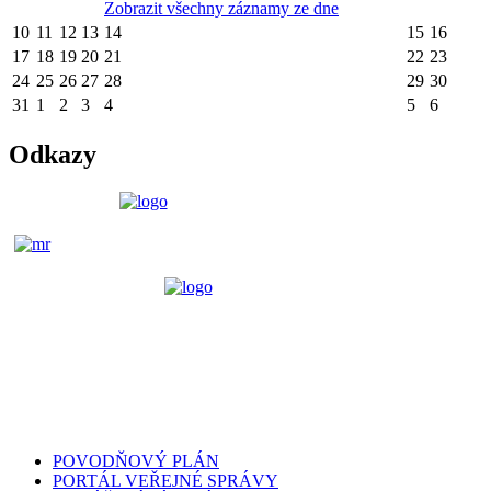
Zobrazit všechny záznamy ze dne
10
11
12
13
14
15
16
17
18
19
20
21
22
23
24
25
26
27
28
29
30
31
1
2
3
4
5
6
Odkazy
POVODŇOVÝ PLÁN
PORTÁL VEŘEJNÉ SPRÁVY