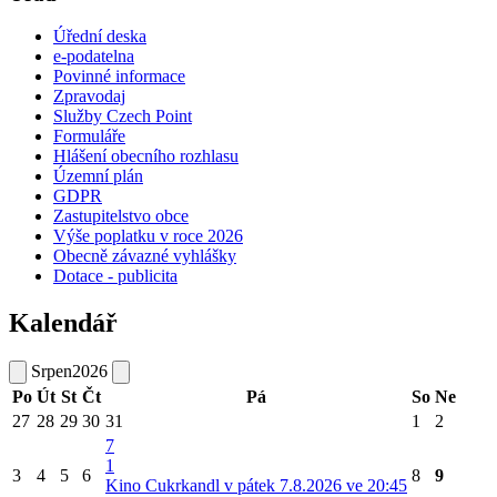
Úřední deska
e-podatelna
Povinné informace
Zpravodaj
Služby Czech Point
Formuláře
Hlášení obecního rozhlasu
Územní plán
GDPR
Zastupitelstvo obce
Výše poplatku v roce 2026
Obecně závazné vyhlášky
Dotace - publicita
Kalendář
Srpen
2026
Po
Út
St
Čt
Pá
So
Ne
27
28
29
30
31
1
2
7
1
3
4
5
6
8
9
Kino Cukrkandl v pátek 7.8.2026 ve 20:45