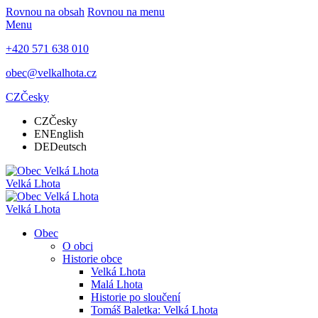
Rovnou na obsah
Rovnou na menu
Menu
+420 571 638 010
obec@velkalhota.cz
CZ
Česky
CZ
Česky
EN
English
DE
Deutsch
Velká Lhota
Velká Lhota
Obec
O obci
Historie obce
Velká Lhota
Malá Lhota
Historie po sloučení
Tomáš Baletka: Velká Lhota