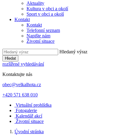
Aktuality
Kultura v obci a okolí
Sport v obci a okolí
Kontakt
Kontakt
Telefonní seznam
Napište nám
Životní situace
Hledaný výraz
Hledat
rozšířené vyhledávání
Kontaktujte nás
obec@velkalhota.cz
+420 571 638 010
Virtuální prohlídka
Fotogalerie
Kalendář akcí
Životní situace
Úvodní stránka