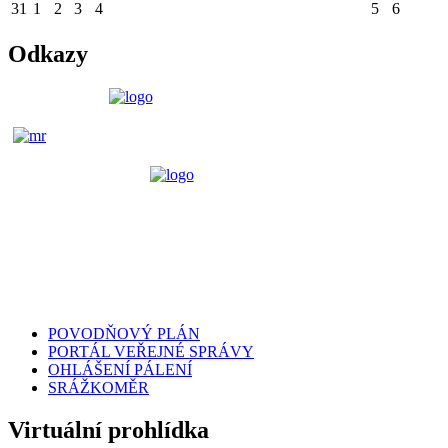
31
1
2
3
4
5
6
Odkazy
POVODŇOVÝ PLÁN
PORTÁL VEŘEJNÉ SPRÁVY
OHLÁŠENÍ PÁLENÍ
SRÁŽKOMĚR
Virtuální prohlídka