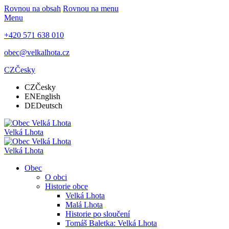
Rovnou na obsah
Rovnou na menu
Menu
+420 571 638 010
obec@velkalhota.cz
CZ
Česky
CZ
Česky
EN
English
DE
Deutsch
Velká Lhota
Velká Lhota
Obec
O obci
Historie obce
Velká Lhota
Malá Lhota
Historie po sloučení
Tomáš Baletka: Velká Lhota