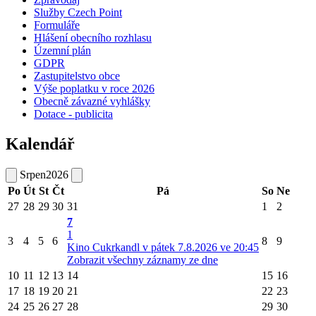
Služby Czech Point
Formuláře
Hlášení obecního rozhlasu
Územní plán
GDPR
Zastupitelstvo obce
Výše poplatku v roce 2026
Obecně závazné vyhlášky
Dotace - publicita
Kalendář
Srpen
2026
Po
Út
St
Čt
Pá
So
Ne
27
28
29
30
31
1
2
7
1
3
4
5
6
8
9
Kino Cukrkandl v pátek 7.8.2026 ve 20:45
Zobrazit všechny záznamy ze dne
10
11
12
13
14
15
16
17
18
19
20
21
22
23
24
25
26
27
28
29
30