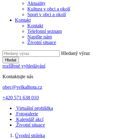
Aktuality
Kultura v obci a okolí
Sport v obci a okolí
Kontakt
Kontakt
Telefonní seznam
Napište nám
Životní situace
Hledaný výraz
Hledat
rozšířené vyhledávání
Kontaktujte nás
obec@velkalhota.cz
+420 571 638 010
Virtuální prohlídka
Fotogalerie
Kalendář akcí
Životní situace
Úvodní stránka