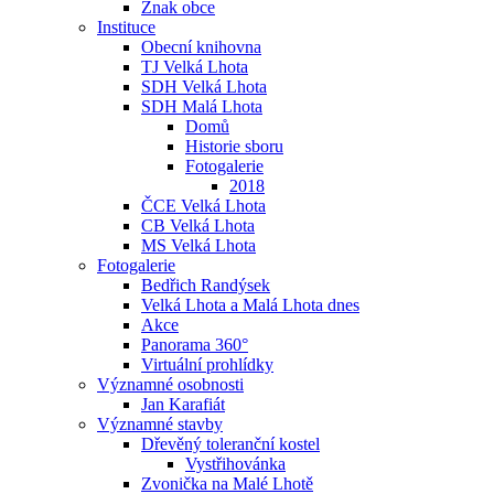
Znak obce
Instituce
Obecní knihovna
TJ Velká Lhota
SDH Velká Lhota
SDH Malá Lhota
Domů
Historie sboru
Fotogalerie
2018
ČCE Velká Lhota
CB Velká Lhota
MS Velká Lhota
Fotogalerie
Bedřich Randýsek
Velká Lhota a Malá Lhota dnes
Akce
Panorama 360°
Virtuální prohlídky
Významné osobnosti
Jan Karafiát
Významné stavby
Dřevěný toleranční kostel
Vystřihovánka
Zvonička na Malé Lhotě