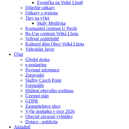
Zvonička na Velké Lhotě
Důležité odkazy
Odkazy z regionu
Tipy na výlet
Skály Medůvka
Komunitní centrum U Pavlů
Re-Use centrum Velká Lhota
Veřejné pohřebiště
Kulturní dům Obce Velká Lhota
Videoklip Javor
Úřad
Úřední deska
e-podatelna
Povinné informace
Zpravodaj
Služby Czech Point
Formuláře
Hlášení obecního rozhlasu
Územní plán
GDPR
Zastupitelstvo obce
Výše poplatku v roce 2026
Obecně závazné vyhlášky
Dotace - publicita
Aktuálně