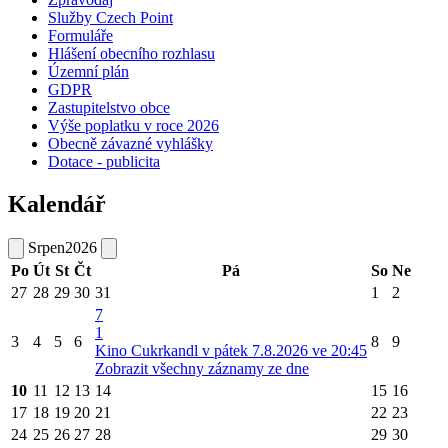
Služby Czech Point
Formuláře
Hlášení obecního rozhlasu
Územní plán
GDPR
Zastupitelstvo obce
Výše poplatku v roce 2026
Obecně závazné vyhlášky
Dotace - publicita
Kalendář
Srpen
2026
Po
Út
St
Čt
Pá
So
Ne
27
28
29
30
31
1
2
7
1
3
4
5
6
8
9
Kino Cukrkandl v pátek 7.8.2026 ve 20:45
Zobrazit všechny záznamy ze dne
10
11
12
13
14
15
16
17
18
19
20
21
22
23
24
25
26
27
28
29
30