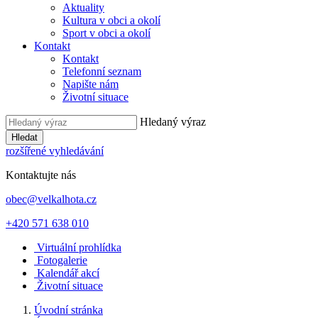
Aktuality
Kultura v obci a okolí
Sport v obci a okolí
Kontakt
Kontakt
Telefonní seznam
Napište nám
Životní situace
Hledaný výraz
Hledat
rozšířené vyhledávání
Kontaktujte nás
obec@velkalhota.cz
+420 571 638 010
Virtuální prohlídka
Fotogalerie
Kalendář akcí
Životní situace
Úvodní stránka