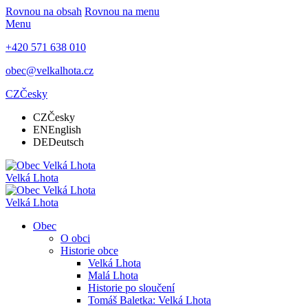
Rovnou na obsah
Rovnou na menu
Menu
+420 571 638 010
obec@velkalhota.cz
CZ
Česky
CZ
Česky
EN
English
DE
Deutsch
Velká Lhota
Velká Lhota
Obec
O obci
Historie obce
Velká Lhota
Malá Lhota
Historie po sloučení
Tomáš Baletka: Velká Lhota