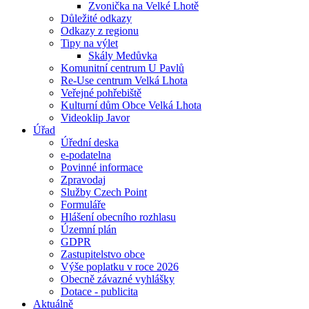
Zvonička na Velké Lhotě
Důležité odkazy
Odkazy z regionu
Tipy na výlet
Skály Medůvka
Komunitní centrum U Pavlů
Re-Use centrum Velká Lhota
Veřejné pohřebiště
Kulturní dům Obce Velká Lhota
Videoklip Javor
Úřad
Úřední deska
e-podatelna
Povinné informace
Zpravodaj
Služby Czech Point
Formuláře
Hlášení obecního rozhlasu
Územní plán
GDPR
Zastupitelstvo obce
Výše poplatku v roce 2026
Obecně závazné vyhlášky
Dotace - publicita
Aktuálně