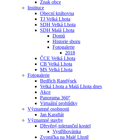
Znak obce
Instituce
Obecní knihovna
TJ Velká Lhota
SDH Velká Lhota
SDH Malá Lhota
Domů
Historie sboru
Fotogalerie
2018
ČCE Velká Lhota
CB Velká Lhota
MS Velká Lhota
Fotogalerie
Bedřich Randýsek
Velká Lhota a Malá Lhota dnes
Akce
Panorama 360°
Virtuální prohlídky
Významné osobnosti
Jan Karafiát
Významné stavby
Dřevěný toleranční kostel
Vystřihovánka
Zvonička na Malé Lhotě