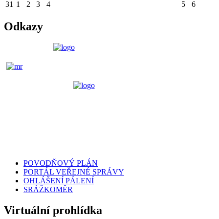
31
1
2
3
4
5
6
Odkazy
POVODŇOVÝ PLÁN
PORTÁL VEŘEJNÉ SPRÁVY
OHLÁŠENÍ PÁLENÍ
SRÁŽKOMĚR
Virtuální prohlídka