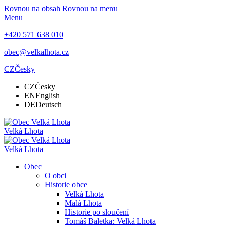
Rovnou na obsah
Rovnou na menu
Menu
+420 571 638 010
obec@velkalhota.cz
CZ
Česky
CZ
Česky
EN
English
DE
Deutsch
Velká Lhota
Velká Lhota
Obec
O obci
Historie obce
Velká Lhota
Malá Lhota
Historie po sloučení
Tomáš Baletka: Velká Lhota