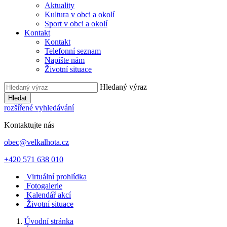
Aktuality
Kultura v obci a okolí
Sport v obci a okolí
Kontakt
Kontakt
Telefonní seznam
Napište nám
Životní situace
Hledaný výraz
Hledat
rozšířené vyhledávání
Kontaktujte nás
obec@velkalhota.cz
+420 571 638 010
Virtuální prohlídka
Fotogalerie
Kalendář akcí
Životní situace
Úvodní stránka