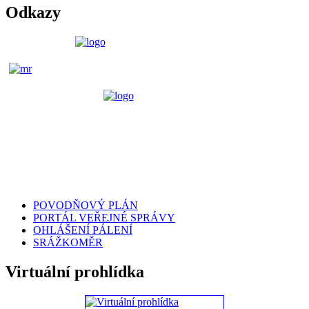
Odkazy
POVODŇOVÝ PLÁN
PORTÁL VEŘEJNÉ SPRÁVY
OHLÁŠENÍ PÁLENÍ
SRÁŽKOMĚR
Virtuální prohlídka