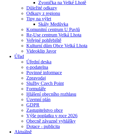
Zvonička na Velké Lhotě
Důležité odkazy
Odkazy z regionu
Tipy na výlet
Skály Medůvka
Komunitní centrum U Pavlů
Re-Use centrum Velká Lhota
Veřejné pohřebiště
Kulturní dům Obce Velká Lhota
Videoklip Javor
Úřad
Úřední deska
e-podatelna
Povinné informace
Zpravodaj
Služby Czech Point
Formuláře
Hlášení obecního rozhlasu
Územní plán
GDPR
Zastupitelstvo obce
Výše poplatku v roce 2026
Obecně závazné vyhlášky
Dotace - publicita
Aktuálně