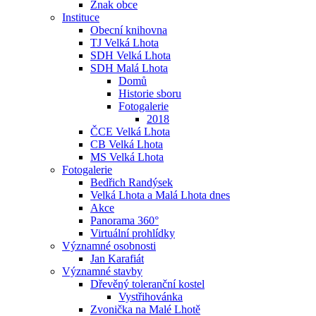
Znak obce
Instituce
Obecní knihovna
TJ Velká Lhota
SDH Velká Lhota
SDH Malá Lhota
Domů
Historie sboru
Fotogalerie
2018
ČCE Velká Lhota
CB Velká Lhota
MS Velká Lhota
Fotogalerie
Bedřich Randýsek
Velká Lhota a Malá Lhota dnes
Akce
Panorama 360°
Virtuální prohlídky
Významné osobnosti
Jan Karafiát
Významné stavby
Dřevěný toleranční kostel
Vystřihovánka
Zvonička na Malé Lhotě