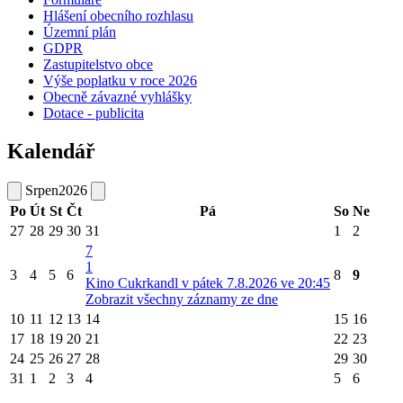
Hlášení obecního rozhlasu
Územní plán
GDPR
Zastupitelstvo obce
Výše poplatku v roce 2026
Obecně závazné vyhlášky
Dotace - publicita
Kalendář
Srpen
2026
Po
Út
St
Čt
Pá
So
Ne
27
28
29
30
31
1
2
7
1
3
4
5
6
8
9
Kino Cukrkandl v pátek 7.8.2026 ve 20:45
Zobrazit všechny záznamy ze dne
10
11
12
13
14
15
16
17
18
19
20
21
22
23
24
25
26
27
28
29
30
31
1
2
3
4
5
6