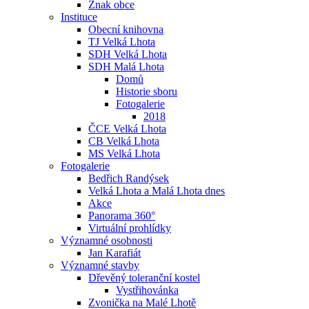
Znak obce
Instituce
Obecní knihovna
TJ Velká Lhota
SDH Velká Lhota
SDH Malá Lhota
Domů
Historie sboru
Fotogalerie
2018
ČCE Velká Lhota
CB Velká Lhota
MS Velká Lhota
Fotogalerie
Bedřich Randýsek
Velká Lhota a Malá Lhota dnes
Akce
Panorama 360°
Virtuální prohlídky
Významné osobnosti
Jan Karafiát
Významné stavby
Dřevěný toleranční kostel
Vystřihovánka
Zvonička na Malé Lhotě