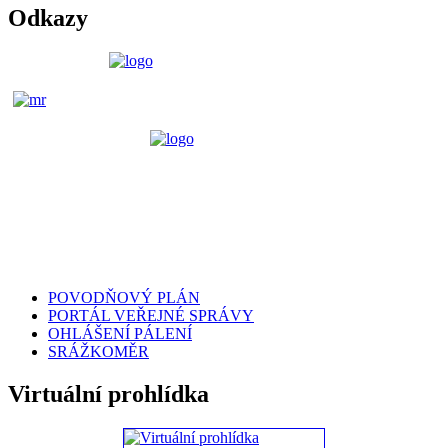
Odkazy
POVODŇOVÝ PLÁN
PORTÁL VEŘEJNÉ SPRÁVY
OHLÁŠENÍ PÁLENÍ
SRÁŽKOMĚR
Virtuální prohlídka