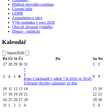
Hlášení obecního rozhlasu
Územní plán
GDPR
Zastupitelstvo obce
Výše poplatku v roce 2026
Obecně závazné vyhlášky
Dotace - publicita
Kalendář
Srpen
2026
Po
Út
St
Čt
Pá
So
Ne
27
28
29
30
31
1
2
7
1
3
4
5
6
8
9
Kino Cukrkandl v pátek 7.8.2026 ve 20:45
Zobrazit všechny záznamy ze dne
10
11
12
13
14
15
16
17
18
19
20
21
22
23
24
25
26
27
28
29
30
31
1
2
3
4
5
6