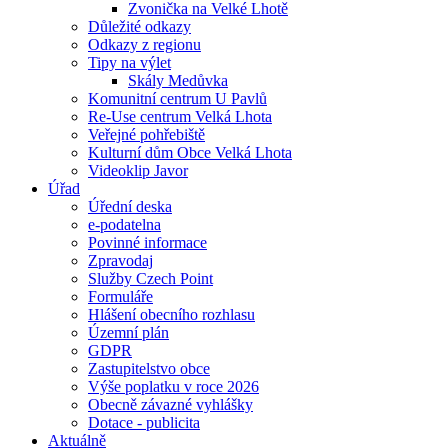
Zvonička na Velké Lhotě
Důležité odkazy
Odkazy z regionu
Tipy na výlet
Skály Medůvka
Komunitní centrum U Pavlů
Re-Use centrum Velká Lhota
Veřejné pohřebiště
Kulturní dům Obce Velká Lhota
Videoklip Javor
Úřad
Úřední deska
e-podatelna
Povinné informace
Zpravodaj
Služby Czech Point
Formuláře
Hlášení obecního rozhlasu
Územní plán
GDPR
Zastupitelstvo obce
Výše poplatku v roce 2026
Obecně závazné vyhlášky
Dotace - publicita
Aktuálně