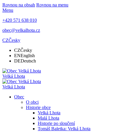
Rovnou na obsah
Rovnou na menu
Menu
+420 571 638 010
obec@velkalhota.cz
CZ
Česky
CZ
Česky
EN
English
DE
Deutsch
Velká Lhota
Velká Lhota
Obec
O obci
Historie obce
Velká Lhota
Malá Lhota
Historie po sloučení
Tomáš Baletka: Velká Lhota