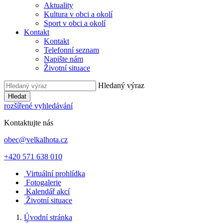
Aktuality
Kultura v obci a okolí
Sport v obci a okolí
Kontakt
Kontakt
Telefonní seznam
Napište nám
Životní situace
Hledaný výraz
Hledat
rozšířené vyhledávání
Kontaktujte nás
obec@velkalhota.cz
+420 571 638 010
Virtuální prohlídka
Fotogalerie
Kalendář akcí
Životní situace
Úvodní stránka