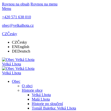
Rovnou na obsah
Rovnou na menu
Menu
+420 571 638 010
obec@velkalhota.cz
CZ
Česky
CZ
Česky
EN
English
DE
Deutsch
Velká Lhota
Velká Lhota
Obec
O obci
Historie obce
Velká Lhota
Malá Lhota
Historie po sloučení
Tomáš Baletka: Velká Lhota