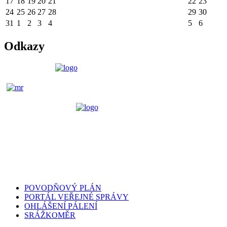
17
18
19
20
21
22
23
24
25
26
27
28
29
30
31
1
2
3
4
5
6
Odkazy
POVODŇOVÝ PLÁN
PORTÁL VEŘEJNÉ SPRÁVY
OHLÁŠENÍ PÁLENÍ
SRÁŽKOMĚR