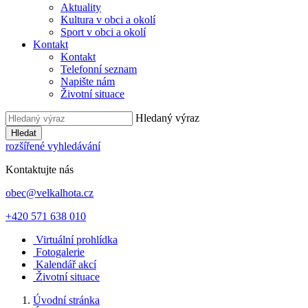
Aktuality
Kultura v obci a okolí
Sport v obci a okolí
Kontakt
Kontakt
Telefonní seznam
Napište nám
Životní situace
Hledaný výraz
Hledat
rozšířené vyhledávání
Kontaktujte nás
obec@velkalhota.cz
+420 571 638 010
Virtuální prohlídka
Fotogalerie
Kalendář akcí
Životní situace
Úvodní stránka