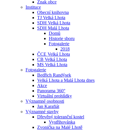
Znak obce
Instituce
Obecní knihovna
TJ Velká Lhota
SDH Velká Lhota
SDH Malá Lhota
Domů
Historie sboru
Fotogalerie
2018
ČCE Velká Lhota
CB Velká Lhota
MS Velká Lhota
Fotogalerie
Bedřich Randýsek
Velká Lhota a Malá Lhota dnes
Akce
Panorama 360°
Virtuální prohlídky
Významné osobnosti
Jan Karafiát
Významné stavby
Dřevěný toleranční kostel
Vystřihovánka
Zvonička na Malé Lhotě