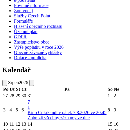
e-podatelna
Povinné informace
Zpravodaj
Služby Czech Point
Formuláře
Hlášení obecního rozhlasu
Územní plán
GDPR
Zastupitelstvo obce
Výše poplatku v roce 2026
Obecně závazné vyhlášky
Dotace - publicita
Kalendář
Srpen
2026
Po
Út
St
Čt
Pá
So
Ne
27
28
29
30
31
1
2
7
1
3
4
5
6
8
9
Kino Cukrkandl v pátek 7.8.2026 ve 20:45
Zobrazit všechny záznamy ze dne
10
11
12
13
14
15
16