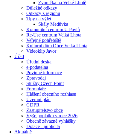
Zvonička na Velké Lhotě
Důležité odkazy
Odkazy z regionu
Tipy na výlet
Skály Medůvka
Komunitní centrum U Pavlů
Re-Use centrum Velká Lhota
Veřejné pohřebiště
Kulturní dům Obce Velká Lhota
Videoklip Javor
Úřad
Úřední deska
e-podatelna
Povinné informace
Zpravodaj
Služby Czech Point
Formuláře
Hlášení obecního rozhlasu
Územní plán
GDPR
Zastupitelstvo obce
Výše poplatku v roce 2026
Obecně závazné vyhlášky
Dotace - publicita
Aktuálně