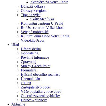
Zvonička na Velké Lhotě
Důležité odkazy
Odkazy z regionu
Tipy na výlet
Skály Medůvka
Komunitní centrum U Pavlů
Re-Use centrum Velká Lhota
Veřejné pohřebiště
Kulturní dům Obce Velká Lhota
Videoklip Javor
Úřad
Úřední deska
e-podatelna
Povinné informace
Zpravodaj
Služby Czech Point
Formuláře
Hlášení obecního rozhlasu
Územní plán
GDPR
Zastupitelstvo obce
Výše poplatku v roce 2026
Obecně závazné vyhlášky
Dotace - publicita
Aktuálně