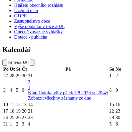
Hlášení obecního rozhlasu
Územní plán
GDPR
Zastupitelstvo obce
Výše poplatku v roce 2026
Obecně závazné vyhlášky
Dotace - publicita
Kalendář
Srpen
2026
Po
Út
St
Čt
Pá
So
Ne
27
28
29
30
31
1
2
7
1
3
4
5
6
8
9
Kino Cukrkandl v pátek 7.8.2026 ve 20:45
Zobrazit všechny záznamy ze dne
10
11
12
13
14
15
16
17
18
19
20
21
22
23
24
25
26
27
28
29
30
31
1
2
3
4
5
6