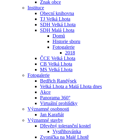
Znak obce
Instituce
Obecní knihovna
TJ Velká Lhota
SDH Velká Lhota
SDH Malá Lhota
Domů
Historie sboru
Fotogalerie
2018
ČCE Velká Lhota
CB Velká Lhota
MS Velká Lhota
Fotogalerie
Bedřich Randýsek
Velká Lhota a Malá Lhota dnes
Akce
Panorama 360°
Virtuální prohlídky
Významné osobnosti
Jan Karafiát
Významné stavby
Dřevěný toleranční kostel
Vystřihovánka
Zvonička na Malé Lhotě