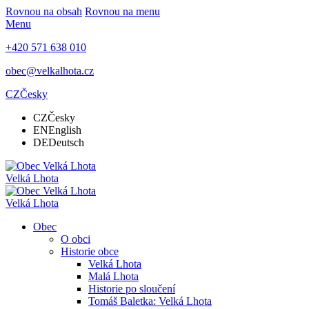
Rovnou na obsah
Rovnou na menu
Menu
+420 571 638 010
obec@velkalhota.cz
CZ
Česky
CZ
Česky
EN
English
DE
Deutsch
Velká Lhota
Velká Lhota
Obec
O obci
Historie obce
Velká Lhota
Malá Lhota
Historie po sloučení
Tomáš Baletka: Velká Lhota