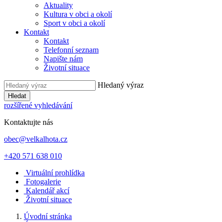
Aktuality
Kultura v obci a okolí
Sport v obci a okolí
Kontakt
Kontakt
Telefonní seznam
Napište nám
Životní situace
Hledaný výraz
Hledat
rozšířené vyhledávání
Kontaktujte nás
obec@velkalhota.cz
+420 571 638 010
Virtuální prohlídka
Fotogalerie
Kalendář akcí
Životní situace
Úvodní stránka