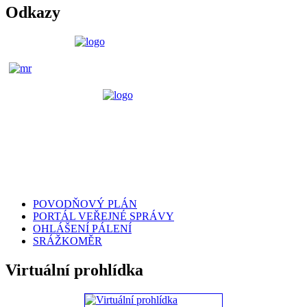
Odkazy
POVODŇOVÝ PLÁN
PORTÁL VEŘEJNÉ SPRÁVY
OHLÁŠENÍ PÁLENÍ
SRÁŽKOMĚR
Virtuální prohlídka