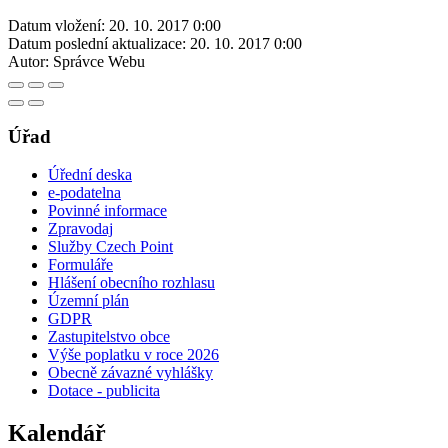
Datum vložení:
20. 10. 2017 0:00
Datum poslední aktualizace:
20. 10. 2017 0:00
Autor:
Správce Webu
Úřad
Úřední deska
e-podatelna
Povinné informace
Zpravodaj
Služby Czech Point
Formuláře
Hlášení obecního rozhlasu
Územní plán
GDPR
Zastupitelstvo obce
Výše poplatku v roce 2026
Obecně závazné vyhlášky
Dotace - publicita
Kalendář