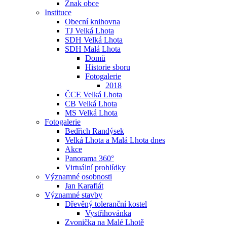
Znak obce
Instituce
Obecní knihovna
TJ Velká Lhota
SDH Velká Lhota
SDH Malá Lhota
Domů
Historie sboru
Fotogalerie
2018
ČCE Velká Lhota
CB Velká Lhota
MS Velká Lhota
Fotogalerie
Bedřich Randýsek
Velká Lhota a Malá Lhota dnes
Akce
Panorama 360°
Virtuální prohlídky
Významné osobnosti
Jan Karafiát
Významné stavby
Dřevěný toleranční kostel
Vystřihovánka
Zvonička na Malé Lhotě