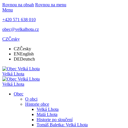
Rovnou na obsah
Rovnou na menu
Menu
+420 571 638 010
obec@velkalhota.cz
CZ
Česky
CZ
Česky
EN
English
DE
Deutsch
Velká Lhota
Velká Lhota
Obec
O obci
Historie obce
Velká Lhota
Malá Lhota
Historie po sloučení
Tomáš Baletka: Velká Lhota