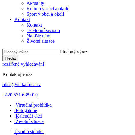
Aktuality
Kultura v obci a okolí
Sport v obci a okolí
Kontakt
Kontakt
Telefonní seznam
Napište nám
Životní situace
Hledaný výraz
Hledat
rozšířené vyhledávání
Kontaktujte nás
obec@velkalhota.cz
+420 571 638 010
Virtuální prohlídka
Fotogalerie
Kalendář akcí
Životní situace
Úvodní stránka