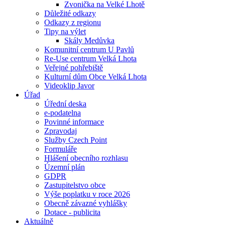
Zvonička na Velké Lhotě
Důležité odkazy
Odkazy z regionu
Tipy na výlet
Skály Medůvka
Komunitní centrum U Pavlů
Re-Use centrum Velká Lhota
Veřejné pohřebiště
Kulturní dům Obce Velká Lhota
Videoklip Javor
Úřad
Úřední deska
e-podatelna
Povinné informace
Zpravodaj
Služby Czech Point
Formuláře
Hlášení obecního rozhlasu
Územní plán
GDPR
Zastupitelstvo obce
Výše poplatku v roce 2026
Obecně závazné vyhlášky
Dotace - publicita
Aktuálně