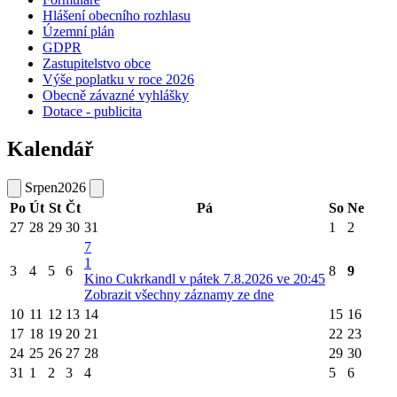
Hlášení obecního rozhlasu
Územní plán
GDPR
Zastupitelstvo obce
Výše poplatku v roce 2026
Obecně závazné vyhlášky
Dotace - publicita
Kalendář
Srpen
2026
Po
Út
St
Čt
Pá
So
Ne
27
28
29
30
31
1
2
7
1
3
4
5
6
8
9
Kino Cukrkandl v pátek 7.8.2026 ve 20:45
Zobrazit všechny záznamy ze dne
10
11
12
13
14
15
16
17
18
19
20
21
22
23
24
25
26
27
28
29
30
31
1
2
3
4
5
6