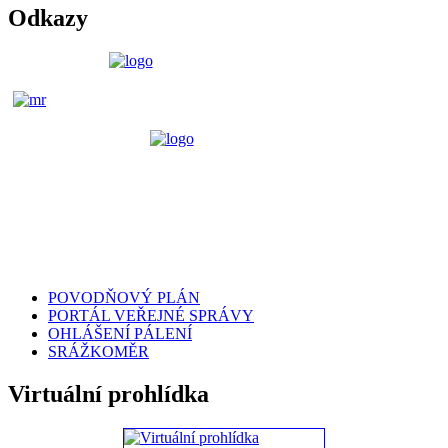
Odkazy
POVODŇOVÝ PLÁN
PORTÁL VEŘEJNÉ SPRÁVY
OHLÁŠENÍ PÁLENÍ
SRÁŽKOMĚR
Virtuální prohlídka