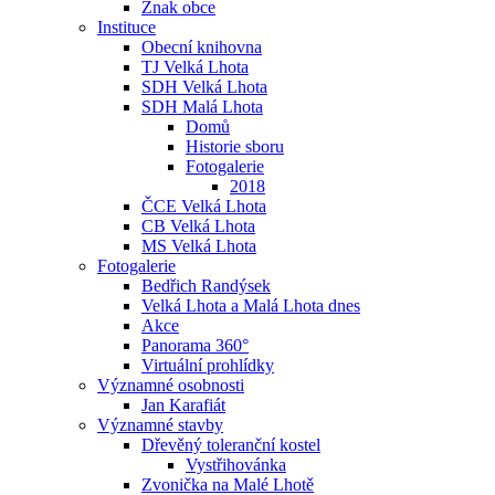
Znak obce
Instituce
Obecní knihovna
TJ Velká Lhota
SDH Velká Lhota
SDH Malá Lhota
Domů
Historie sboru
Fotogalerie
2018
ČCE Velká Lhota
CB Velká Lhota
MS Velká Lhota
Fotogalerie
Bedřich Randýsek
Velká Lhota a Malá Lhota dnes
Akce
Panorama 360°
Virtuální prohlídky
Významné osobnosti
Jan Karafiát
Významné stavby
Dřevěný toleranční kostel
Vystřihovánka
Zvonička na Malé Lhotě