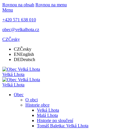
Rovnou na obsah
Rovnou na menu
Menu
+420 571 638 010
obec@velkalhota.cz
CZ
Česky
CZ
Česky
EN
English
DE
Deutsch
Velká Lhota
Velká Lhota
Obec
O obci
Historie obce
Velká Lhota
Malá Lhota
Historie po sloučení
Tomáš Baletka: Velká Lhota