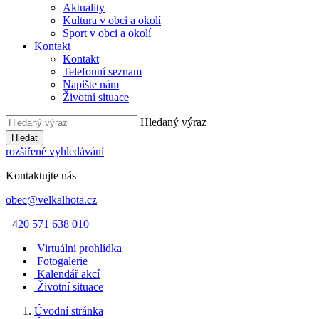
Aktuality
Kultura v obci a okolí
Sport v obci a okolí
Kontakt
Kontakt
Telefonní seznam
Napište nám
Životní situace
Hledaný výraz
Hledat
rozšířené vyhledávání
Kontaktujte nás
obec@velkalhota.cz
+420 571 638 010
Virtuální prohlídka
Fotogalerie
Kalendář akcí
Životní situace
Úvodní stránka