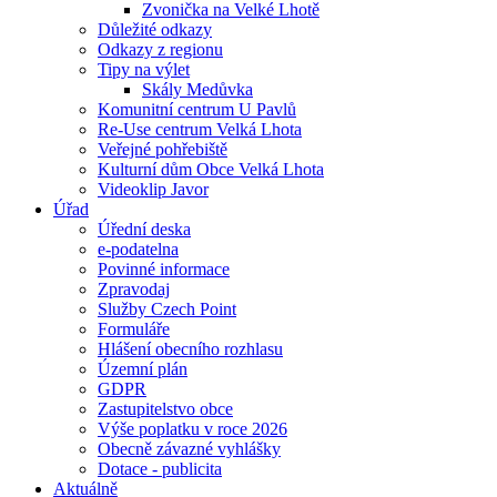
Zvonička na Velké Lhotě
Důležité odkazy
Odkazy z regionu
Tipy na výlet
Skály Medůvka
Komunitní centrum U Pavlů
Re-Use centrum Velká Lhota
Veřejné pohřebiště
Kulturní dům Obce Velká Lhota
Videoklip Javor
Úřad
Úřední deska
e-podatelna
Povinné informace
Zpravodaj
Služby Czech Point
Formuláře
Hlášení obecního rozhlasu
Územní plán
GDPR
Zastupitelstvo obce
Výše poplatku v roce 2026
Obecně závazné vyhlášky
Dotace - publicita
Aktuálně