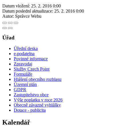
Datum vložení:
25. 2. 2016 0:00
Datum poslední aktualizace:
25. 2. 2016 0:00
Autor:
Správce Webu
Úřad
Úřední deska
e-podatelna
Povinné informace
Zpravodaj
Služby Czech Point
Formuláře
Hlášení obecního rozhlasu
Územní plán
GDPR
Zastupitelstvo obce
Výše poplatku v roce 2026
Obecně závazné vyhlášky
Dotace - publicita
Kalendář