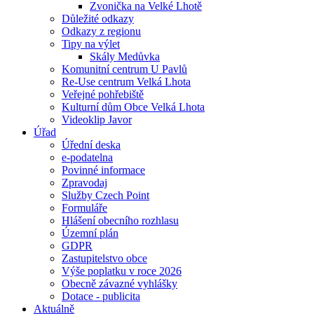
Zvonička na Velké Lhotě
Důležité odkazy
Odkazy z regionu
Tipy na výlet
Skály Medůvka
Komunitní centrum U Pavlů
Re-Use centrum Velká Lhota
Veřejné pohřebiště
Kulturní dům Obce Velká Lhota
Videoklip Javor
Úřad
Úřední deska
e-podatelna
Povinné informace
Zpravodaj
Služby Czech Point
Formuláře
Hlášení obecního rozhlasu
Územní plán
GDPR
Zastupitelstvo obce
Výše poplatku v roce 2026
Obecně závazné vyhlášky
Dotace - publicita
Aktuálně