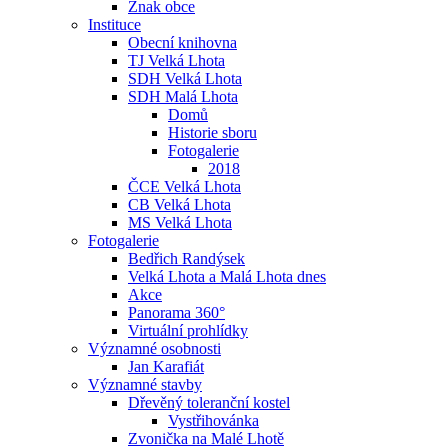
Znak obce
Instituce
Obecní knihovna
TJ Velká Lhota
SDH Velká Lhota
SDH Malá Lhota
Domů
Historie sboru
Fotogalerie
2018
ČCE Velká Lhota
CB Velká Lhota
MS Velká Lhota
Fotogalerie
Bedřich Randýsek
Velká Lhota a Malá Lhota dnes
Akce
Panorama 360°
Virtuální prohlídky
Významné osobnosti
Jan Karafiát
Významné stavby
Dřevěný toleranční kostel
Vystřihovánka
Zvonička na Malé Lhotě