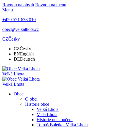
Rovnou na obsah
Rovnou na menu
Menu
+420 571 638 010
obec@velkalhota.cz
CZ
Česky
CZ
Česky
EN
English
DE
Deutsch
Velká Lhota
Velká Lhota
Obec
O obci
Historie obce
Velká Lhota
Malá Lhota
Historie po sloučení
Tomáš Baletka: Velká Lhota