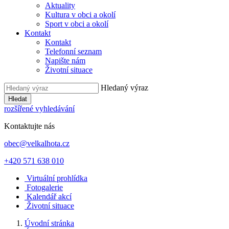
Aktuality
Kultura v obci a okolí
Sport v obci a okolí
Kontakt
Kontakt
Telefonní seznam
Napište nám
Životní situace
Hledaný výraz
Hledat
rozšířené vyhledávání
Kontaktujte nás
obec@velkalhota.cz
+420 571 638 010
Virtuální prohlídka
Fotogalerie
Kalendář akcí
Životní situace
Úvodní stránka