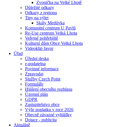
Zvonička na Velké Lhotě
Důležité odkazy
Odkazy z regionu
Tipy na výlet
Skály Medůvka
Komunitní centrum U Pavlů
Re-Use centrum Velká Lhota
Veřejné pohřebiště
Kulturní dům Obce Velká Lhota
Videoklip Javor
Úřad
Úřední deska
e-podatelna
Povinné informace
Zpravodaj
Služby Czech Point
Formuláře
Hlášení obecního rozhlasu
Územní plán
GDPR
Zastupitelstvo obce
Výše poplatku v roce 2026
Obecně závazné vyhlášky
Dotace - publicita
Aktuálně