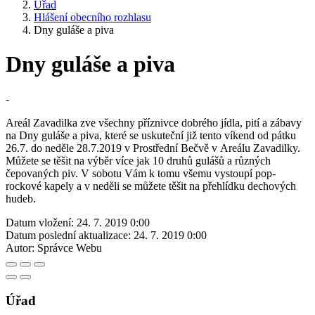
Úřad
Hlášení obecního rozhlasu
Dny guláše a piva
Dny guláše a piva
-
Areál Zavadilka zve všechny příznivce dobrého jídla, pití a zábavy
na Dny guláše a piva, které se uskuteční již tento víkend od pátku
26.7. do neděle 28.7.2019 v Prostřední Bečvě v Areálu Zavadilky.
Můžete se těšit na výběr více jak 10 druhů gulášů a různých
čepovaných piv. V sobotu Vám k tomu všemu vystoupí pop-
rockové kapely a v neděli se můžete těšit na přehlídku dechových
hudeb.
Datum vložení:
24. 7. 2019 0:00
Datum poslední aktualizace:
24. 7. 2019 0:00
Autor:
Správce Webu
Úřad