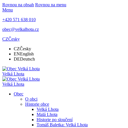
Rovnou na obsah
Rovnou na menu
Menu
+420 571 638 010
obec@velkalhota.cz
CZ
Česky
CZ
Česky
EN
English
DE
Deutsch
Velká Lhota
Velká Lhota
Obec
O obci
Historie obce
Velká Lhota
Malá Lhota
Historie po sloučení
Tomáš Baletka: Velká Lhota