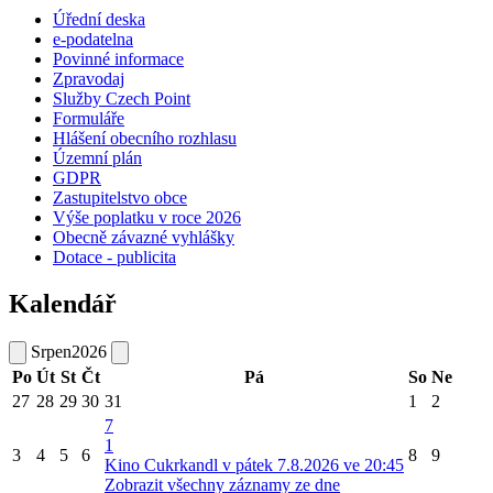
Úřední deska
e-podatelna
Povinné informace
Zpravodaj
Služby Czech Point
Formuláře
Hlášení obecního rozhlasu
Územní plán
GDPR
Zastupitelstvo obce
Výše poplatku v roce 2026
Obecně závazné vyhlášky
Dotace - publicita
Kalendář
Srpen
2026
Po
Út
St
Čt
Pá
So
Ne
27
28
29
30
31
1
2
7
1
3
4
5
6
8
9
Kino Cukrkandl v pátek 7.8.2026 ve 20:45
Zobrazit všechny záznamy ze dne