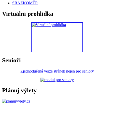
SRÁŽKOMĚR
Virtuální prohlídka
Senioři
Zjednodušená verze stránek nejen pro seniory
Plánuj výlety