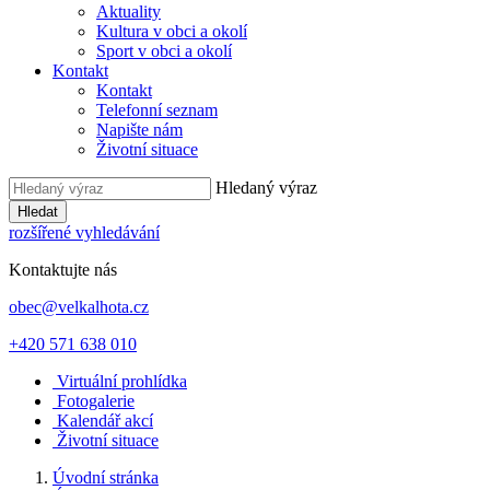
Aktuality
Kultura v obci a okolí
Sport v obci a okolí
Kontakt
Kontakt
Telefonní seznam
Napište nám
Životní situace
Hledaný výraz
Hledat
rozšířené vyhledávání
Kontaktujte nás
obec@velkalhota.cz
+420 571 638 010
Virtuální prohlídka
Fotogalerie
Kalendář akcí
Životní situace
Úvodní stránka