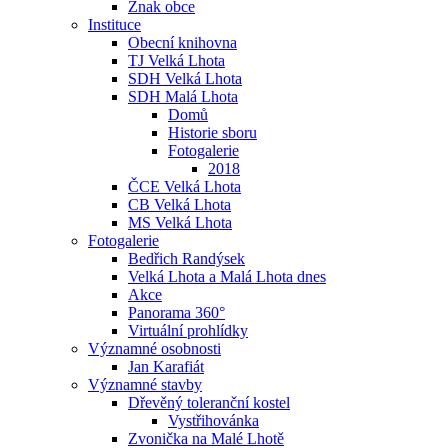
Znak obce
Instituce
Obecní knihovna
TJ Velká Lhota
SDH Velká Lhota
SDH Malá Lhota
Domů
Historie sboru
Fotogalerie
2018
ČCE Velká Lhota
CB Velká Lhota
MS Velká Lhota
Fotogalerie
Bedřich Randýsek
Velká Lhota a Malá Lhota dnes
Akce
Panorama 360°
Virtuální prohlídky
Významné osobnosti
Jan Karafiát
Významné stavby
Dřevěný toleranční kostel
Vystřihovánka
Zvonička na Malé Lhotě