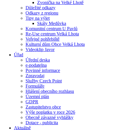
Zvonička na Velké Lhotě
Důležité odkazy
Odkazy z regionu
Tipy na výlet
Skály Medůvka
Komunitní centrum U Pavlů
Re-Use centrum Velká Lhota
Veřejné pohřebiště
Kulturní dům Obce Velká Lhota
Videoklip Javor
Úřad
Úřední deska
e-podatelna
Povinné informace
Zpravodaj
Služby Czech Point
Formuláře
Hlášení obecního rozhlasu
Územní plán
GDPR
Zastupitelstvo obce
Výše poplatku v roce 2026
Obecně závazné vyhlášky
Dotace - publicita
Aktuálně