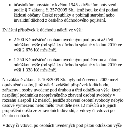
účastníkům povstání v květnu 1945 - držitelům potvrzení
podle § 7 zákona č. 357/2005 Sb., jenž jsou ke dni podání
žádosti občany České republiky a pobírají starobní nebo
invalidní důchod z českého důchodového pojištění.
Zvláštní příspěvek k důchodu náleží ve výši:
2 500 Kč měsíčně osobám uvedeným pod první až třetí
odrážkou výše (od splátky důchodu splatné v lednu 2010 ve
výši 2 676 Kč měsíčně),
1 250 Kč měsíčně osobám uvedeným pod čtvrtou a pátou
odrážkou výše (od splátky důchodu splatné v lednu 2010 ve
výši 1 338 Kč měsíčně).
Na základě zákona č. 108/2009 Sb. byly od července 2009 mezi
oprávněné osoby, jimž náleží zvláštní příspěvek k důchodu,
zařazeny i osoby uvedené pod druhou a třetí odrážkou výše, které
nesplňují podmínku neoprávněného zbavení osobní svobody v
rozsahu alespoň 12 měsíců, jestliže zbavení osobní svobody nebylo
časově vymezeno nebo mělo trvat déle než 12 měsíců a k jejich
propuštění došlo ze zdravotních důvodů, a vdovy či vdovci po
těchto osobách.
Vdovy či vdovci po osobách uvedených pod pátou odrážkou výše