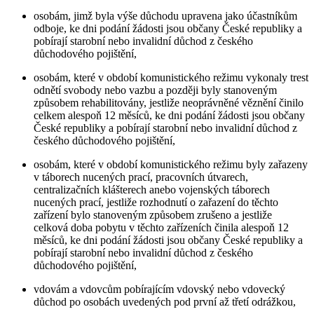
osobám, jimž byla výše důchodu upravena jako účastníkům
odboje, ke dni podání žádosti jsou občany České republiky a
pobírají starobní nebo invalidní důchod z českého
důchodového pojištění,
osobám, které v období komunistického režimu vykonaly trest
odnětí svobody nebo vazbu a později byly stanoveným
způsobem rehabilitovány, jestliže neoprávněné věznění činilo
celkem alespoň 12 měsíců, ke dni podání žádosti jsou občany
České republiky a pobírají starobní nebo invalidní důchod z
českého důchodového pojištění,
osobám, které v období komunistického režimu byly zařazeny
v táborech nucených prací, pracovních útvarech,
centralizačních klášterech anebo vojenských táborech
nucených prací, jestliže rozhodnutí o zařazení do těchto
zařízení bylo stanoveným způsobem zrušeno a jestliže
celková doba pobytu v těchto zařízeních činila alespoň 12
měsíců, ke dni podání žádosti jsou občany České republiky a
pobírají starobní nebo invalidní důchod z českého
důchodového pojištění,
vdovám a vdovcům pobírajícím vdovský nebo vdovecký
důchod po osobách uvedených pod první až třetí odrážkou,