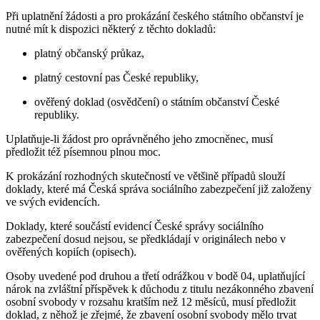
Při uplatnění žádosti a pro prokázání českého státního občanství je
nutné mít k dispozici některý z těchto dokladů:
platný občanský průkaz,
platný cestovní pas České republiky,
ověřený doklad (osvědčení) o státním občanství České
republiky.
Uplatňuje-li žádost pro oprávněného jeho zmocněnec, musí
předložit též písemnou plnou moc.
K prokázání rozhodných skutečností ve většině případů slouží
doklady, které má Česká správa sociálního zabezpečení již založeny
ve svých evidencích.
Doklady, které součástí evidencí České správy sociálního
zabezpečení dosud nejsou, se předkládají v originálech nebo v
ověřených kopiích (opisech).
Osoby uvedené pod druhou a třetí odrážkou v bodě 04, uplatňující
nárok na zvláštní příspěvek k důchodu z titulu nezákonného zbavení
osobní svobody v rozsahu kratším než 12 měsíců, musí předložit
doklad, z něhož je zřejmé, že zbavení osobní svobody mělo trvat