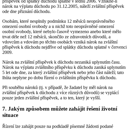
příspěvek od splátky důchodu splatné v lednu 2006. Vznikne-li
nárok na výplatu důchodu po 31.12.2005, náleží zvláštní příspěvek
ode dne přiznání důchodu.
Osobám, které nesplnily podmínku 12 měsíců neoprávněného
omezení osobní svobody a u nichž toto neoprávněné omezení
osobní svobody, které nebylo časově vymezeno anebo které mělo
trvat déle než 12 měsíců, skončilo ze zdravotních důvodů, a
vdovcům a vdovám po těchto osobách vzniká nárok na zvláštní
příspěvek k důchodu nejdříve od splátky důchodu splatné v červenci
2009.
Nárok na zvláštní příspěvek k důchodu nezaniká uplynutím času.
Nárok na výplatu zvláštního příspěvku k důchodu zaniká uplynutím
5 let ode dne, za který zvláštní příspěvek nebo jeho část náleží; tato
lhůta neplyne po dobu řízení o zvláštním příspěvku k důchodu.
Při souběhu nároků (tj. v případě, že žadatel by měl nárok na
zvláštní příspěvek k důchodu z více různých důvodů) se vyplácí
pouze jeden zvláštní příspěvek, a to ten, který je vyšší.
7. Jakým způsobem můžete zahájit řešení životní
situace
Řízení lze zahájit pouze na podkladě písemné žádosti podané