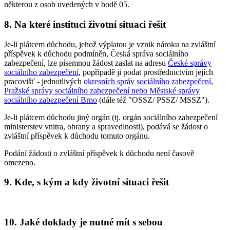
některou z osob uvedených v bodě 05.
8. Na které instituci životní situaci řešit
Je-li plátcem důchodu, jehož výplatou je vznik nároku na zvláštní
příspěvek k důchodu podmíněn, Česká správa sociálního
zabezpečení, lze písemnou žádost zaslat na adresu
České správy
sociálního zabezpečení
, popřípadě ji podat prostřednictvím jejích
pracovišť - jednotlivých
okresních správ sociálního zabezpečení,
Pražské správy sociálního zabezpečení nebo Městské správy
sociálního zabezpečení Brno
(dále též "OSSZ/ PSSZ/ MSSZ").
Je-li plátcem důchodu jiný orgán (tj. orgán sociálního zabezpečení
ministerstev vnitra, obrany a spravedlnosti), podává se žádost o
zvláštní příspěvek k důchodu tomuto orgánu.
Podání žádosti o zvláštní příspěvek k důchodu není časově
omezeno.
9. Kde, s kým a kdy životní situaci řešit
10. Jaké doklady je nutné mít s sebou