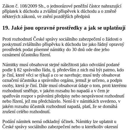
Zákon č. 108/2009 Sb., o jednorázové peněžní částce nahrazující
příplatek k důchodu a zvláštní příspěvek k důchodu a o změně
některých zákonů, ve znění pozdějších předpisů
19. Jaké jsou opravné prostředky a jak se uplatňují
Proti rozhodnutí České správy sociálního zabezpečení o žádosti o
poskytnutí zvláštního příspěvku k důchodu lze jako řádný opravný
prostředek podat písemné námitky do 30 dnů ode dne jeho
oznámení účastníku řízení.
Námitky musí obsahovat stejné náležitosti jako odvolání podané
podle § 82 správního řádu, tj. především z nich má být patrno, kdo
je činí, které věci se týkají a co se navrhuje; musí tedy obsahovat
označení účastníka a správního orgánu, jemuž je určeno, a podpis
osoby, která je činí. Dále musí obsahovat údaje o tom, proti kterému
rozhodnutí směřuje, v jakém rozsahu ho napadá a v čem je
spatřován rozpor s právními předpisy nebo nesprávnost rozhodnutí
nebo řízení, jež mu předcházelo. Není-li v námitkách uvedeno, v
jakém rozsahu účastník rozhodnutí napadá, platí, že se domáhá
zrušení celého rozhodnutí.
Podání námitek nemá odkladný účinek. Námitky lze uplatnit u
České správy sociálního zabezpečení nebo u kterékoliv okresní