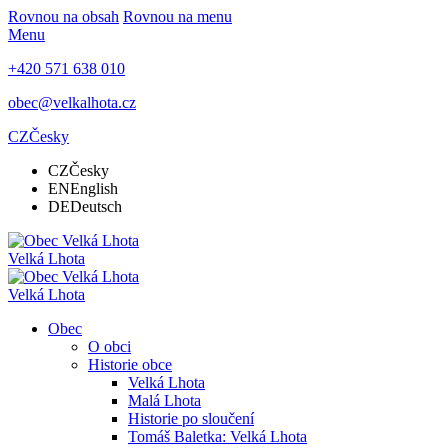
Rovnou na obsah
Rovnou na menu
Menu
+420 571 638 010
obec@velkalhota.cz
CZ
Česky
CZ
Česky
EN
English
DE
Deutsch
Velká Lhota
Velká Lhota
Obec
O obci
Historie obce
Velká Lhota
Malá Lhota
Historie po sloučení
Tomáš Baletka: Velká Lhota