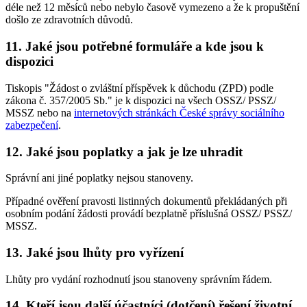
déle než 12 měsíců nebo nebylo časově vymezeno a že k propuštění
došlo ze zdravotních důvodů.
11. Jaké jsou potřebné formuláře a kde jsou k
dispozici
Tiskopis "Žádost o zvláštní příspěvek k důchodu (ZPD) podle
zákona č. 357/2005 Sb." je k dispozici na všech OSSZ/ PSSZ/
MSSZ nebo na
internetových stránkách České správy sociálního
zabezpečení
.
12. Jaké jsou poplatky a jak je lze uhradit
Správní ani jiné poplatky nejsou stanoveny.
Případné ověření pravosti listinných dokumentů překládaných při
osobním podání žádosti provádí bezplatně příslušná OSSZ/ PSSZ/
MSSZ.
13. Jaké jsou lhůty pro vyřízení
Lhůty pro vydání rozhodnutí jsou stanoveny správním řádem.
14. Kteří jsou další účastníci (dotčení) řešení životní