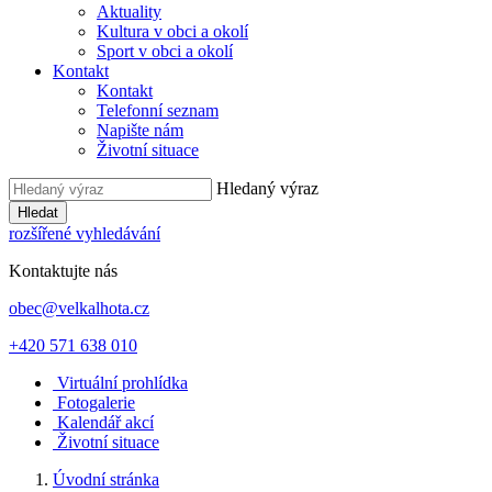
Aktuality
Kultura v obci a okolí
Sport v obci a okolí
Kontakt
Kontakt
Telefonní seznam
Napište nám
Životní situace
Hledaný výraz
Hledat
rozšířené vyhledávání
Kontaktujte nás
obec@velkalhota.cz
+420 571 638 010
Virtuální prohlídka
Fotogalerie
Kalendář akcí
Životní situace
Úvodní stránka