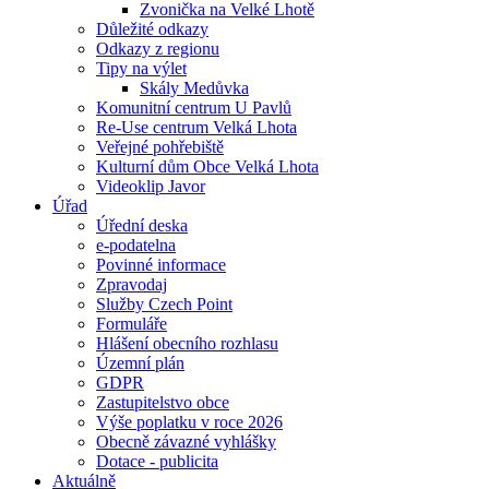
Zvonička na Velké Lhotě
Důležité odkazy
Odkazy z regionu
Tipy na výlet
Skály Medůvka
Komunitní centrum U Pavlů
Re-Use centrum Velká Lhota
Veřejné pohřebiště
Kulturní dům Obce Velká Lhota
Videoklip Javor
Úřad
Úřední deska
e-podatelna
Povinné informace
Zpravodaj
Služby Czech Point
Formuláře
Hlášení obecního rozhlasu
Územní plán
GDPR
Zastupitelstvo obce
Výše poplatku v roce 2026
Obecně závazné vyhlášky
Dotace - publicita
Aktuálně