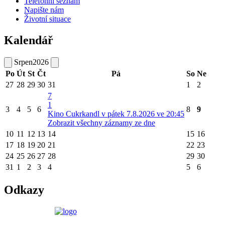
Telefonní seznam
Napište nám
Životní situace
Kalendář
Srpen
2026
Po
Út
St
Čt
Pá
So
Ne
27
28
29
30
31
1
2
7
1
3
4
5
6
8
9
Kino Cukrkandl v pátek 7.8.2026 ve 20:45
Zobrazit všechny záznamy ze dne
10
11
12
13
14
15
16
17
18
19
20
21
22
23
24
25
26
27
28
29
30
31
1
2
3
4
5
6
Odkazy