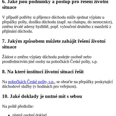
6. Jaké jsou podmínky a postup pro řešení životní
situace
V případě potřeby si příjemce důchodu může sjednat výplatu u
přepážky pošty, dosílku důchodu (např. na chalupu, do nemocnice),
změnu trvalé adresy bydliště, popř. vyloučení druhého z manželů z
přijímání důchodu.
7. Jakým způsobem můžete zahájit řešení životní
situace
Žádost o změnu výplaty důchodu podejte osobně nebo
prostřednictvím jiné osoby na pobočkách České pošty, s.p.
8. Na které instituci životní situaci řešit
Na
pobočkách České pošty, s.p.
, se obraťte na přepážky poskytující
důchodové služby (v hodinách pro veřejnost).
10. Jaké doklady je nutné mít s sebou
Na poště předložte:
platný osobní doklad,