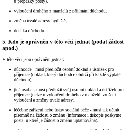
u přepážky pošty),
vyloučení druhého z manželů z přijímání důchodu,
změna trvalé adresy bydliště,
dosílka důchodu.
5. Kdo je oprávněn v této věci jednat (podat žádost
apod.)
V této věci jsou oprávněni jednat:
důchodce - musí předložit osobní doklad a ústřižek pro
příjemce (doklad, který důchodce obdrží při každé výplatě
důchodu),
jiná osoba - musí předložit svůj osobní doklad a ústřižek pro
příjemce (nelze u vyloučení druhého z manželů, zrušení
vyloučení a změny trvalé adresy),
léčebné zařízení nebo ústav sociální péče - musí tak učinit
písemně na žádosti o změnu (informace i tiskopis poskytne
pošta, u které je žádost o změnu uplatňována).