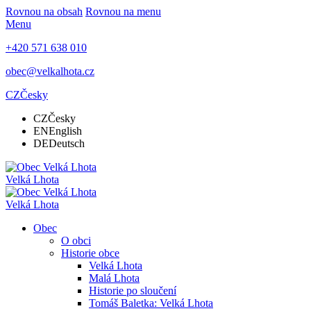
Rovnou na obsah
Rovnou na menu
Menu
+420 571 638 010
obec@velkalhota.cz
CZ
Česky
CZ
Česky
EN
English
DE
Deutsch
Velká Lhota
Velká Lhota
Obec
O obci
Historie obce
Velká Lhota
Malá Lhota
Historie po sloučení
Tomáš Baletka: Velká Lhota