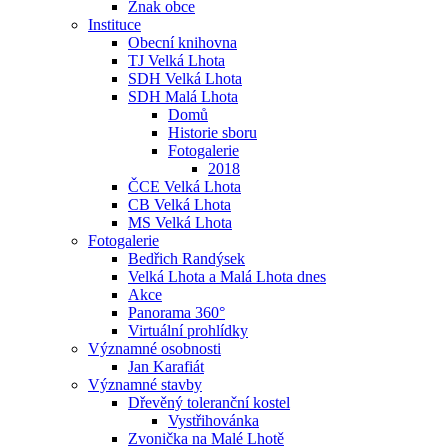
Znak obce
Instituce
Obecní knihovna
TJ Velká Lhota
SDH Velká Lhota
SDH Malá Lhota
Domů
Historie sboru
Fotogalerie
2018
ČCE Velká Lhota
CB Velká Lhota
MS Velká Lhota
Fotogalerie
Bedřich Randýsek
Velká Lhota a Malá Lhota dnes
Akce
Panorama 360°
Virtuální prohlídky
Významné osobnosti
Jan Karafiát
Významné stavby
Dřevěný toleranční kostel
Vystřihovánka
Zvonička na Malé Lhotě