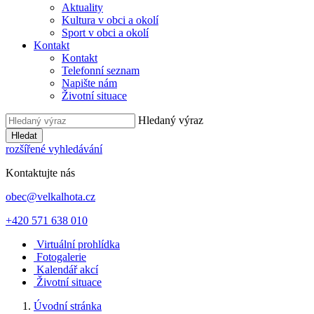
Aktuality
Kultura v obci a okolí
Sport v obci a okolí
Kontakt
Kontakt
Telefonní seznam
Napište nám
Životní situace
Hledaný výraz
Hledat
rozšířené vyhledávání
Kontaktujte nás
obec@velkalhota.cz
+420 571 638 010
Virtuální prohlídka
Fotogalerie
Kalendář akcí
Životní situace
Úvodní stránka