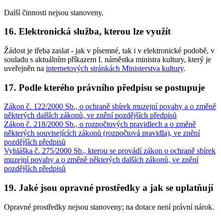
Další činnosti nejsou stanoveny.
16. Elektronická služba, kterou lze využít
Žádost je třeba zaslat - jak v písemné, tak i v elektronické podobě, v
souladu s aktuálním příkazem I. náměstka ministra kultury, který je
uveřejněn na
internetových stránkách Ministerstva kultury
.
17. Podle kterého právního předpisu se postupuje
Zákon č. 122/2000 Sb., o ochraně sbírek muzejní povahy a o změně
některých dalších zákonů, ve znění pozdějších předpisů
Zákon č. 218/2000 Sb., o rozpočtových pravidlech a o změně
některých souvisejících zákonů (rozpočtová pravidla), ve znění
pozdějších předpisů
Vyhláška č. 275/2000 Sb., kterou se provádí zákon o ochraně sbírek
muzejní povahy a o změně některých dalších zákonů, ve znění
pozdějších předpisů
19. Jaké jsou opravné prostředky a jak se uplatňují
Opravné prostředky nejsou stanoveny; na dotace není právní nárok.