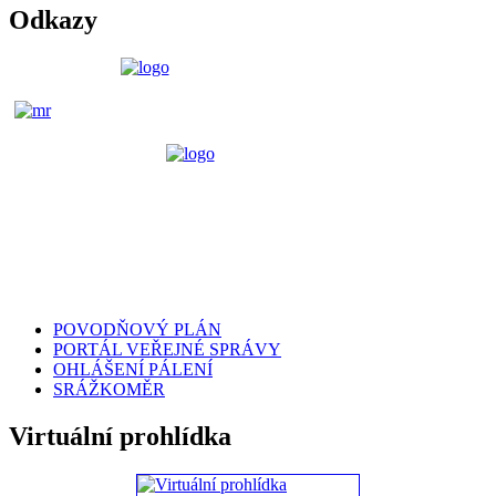
Odkazy
POVODŇOVÝ PLÁN
PORTÁL VEŘEJNÉ SPRÁVY
OHLÁŠENÍ PÁLENÍ
SRÁŽKOMĚR
Virtuální prohlídka