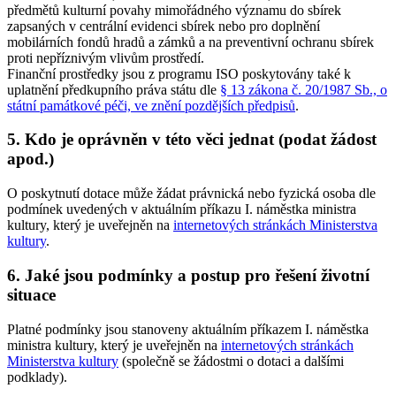
předmětů kulturní povahy mimořádného významu do sbírek
zapsaných v centrální evidenci sbírek nebo pro doplnění
mobilárních fondů hradů a zámků a na preventivní ochranu sbírek
proti nepříznivým vlivům prostředí.
Finanční prostředky jsou z programu ISO poskytovány také k
uplatnění předkupního práva státu dle
§ 13 zákona č. 20/1987 Sb., o
státní památkové péči, ve znění pozdějších předpisů
.
5. Kdo je oprávněn v této věci jednat (podat žádost
apod.)
O poskytnutí dotace může žádat právnická nebo fyzická osoba dle
podmínek uvedených v aktuálním příkazu I. náměstka ministra
kultury, který je uveřejněn na
internetových stránkách Ministerstva
kultury
.
6. Jaké jsou podmínky a postup pro řešení životní
situace
Platné podmínky jsou stanoveny aktuálním příkazem I. náměstka
ministra kultury, který je uveřejněn na
internetových stránkách
Ministerstva kultury
(společně se žádostmi o dotaci a dalšími
podklady).