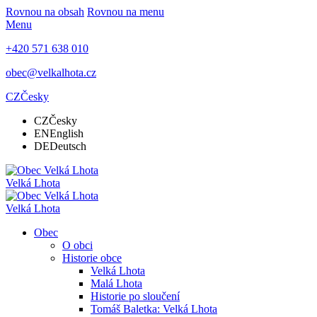
Rovnou na obsah
Rovnou na menu
Menu
+420 571 638 010
obec@velkalhota.cz
CZ
Česky
CZ
Česky
EN
English
DE
Deutsch
Velká Lhota
Velká Lhota
Obec
O obci
Historie obce
Velká Lhota
Malá Lhota
Historie po sloučení
Tomáš Baletka: Velká Lhota