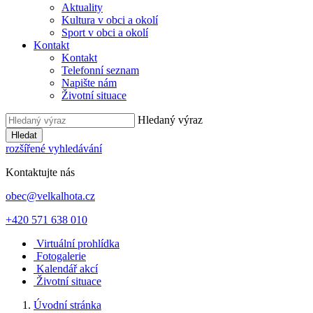
Aktuality
Kultura v obci a okolí
Sport v obci a okolí
Kontakt
Kontakt
Telefonní seznam
Napište nám
Životní situace
Hledaný výraz
Hledat
rozšířené vyhledávání
Kontaktujte nás
obec@velkalhota.cz
+420 571 638 010
Virtuální prohlídka
Fotogalerie
Kalendář akcí
Životní situace
Úvodní stránka