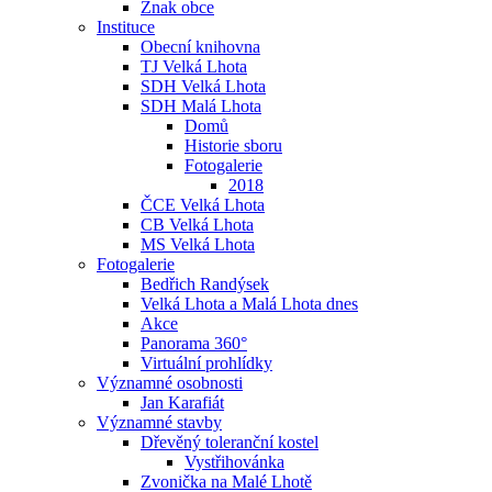
Znak obce
Instituce
Obecní knihovna
TJ Velká Lhota
SDH Velká Lhota
SDH Malá Lhota
Domů
Historie sboru
Fotogalerie
2018
ČCE Velká Lhota
CB Velká Lhota
MS Velká Lhota
Fotogalerie
Bedřich Randýsek
Velká Lhota a Malá Lhota dnes
Akce
Panorama 360°
Virtuální prohlídky
Významné osobnosti
Jan Karafiát
Významné stavby
Dřevěný toleranční kostel
Vystřihovánka
Zvonička na Malé Lhotě