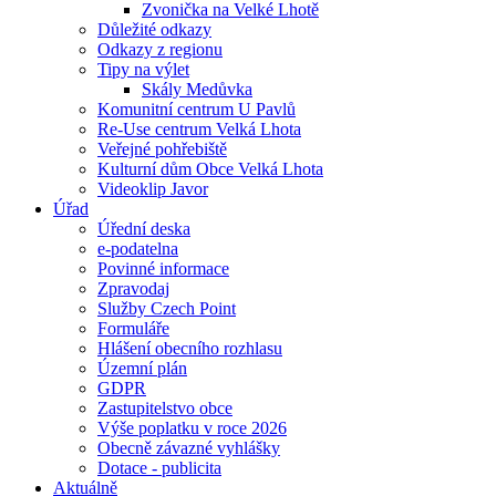
Zvonička na Velké Lhotě
Důležité odkazy
Odkazy z regionu
Tipy na výlet
Skály Medůvka
Komunitní centrum U Pavlů
Re-Use centrum Velká Lhota
Veřejné pohřebiště
Kulturní dům Obce Velká Lhota
Videoklip Javor
Úřad
Úřední deska
e-podatelna
Povinné informace
Zpravodaj
Služby Czech Point
Formuláře
Hlášení obecního rozhlasu
Územní plán
GDPR
Zastupitelstvo obce
Výše poplatku v roce 2026
Obecně závazné vyhlášky
Dotace - publicita
Aktuálně