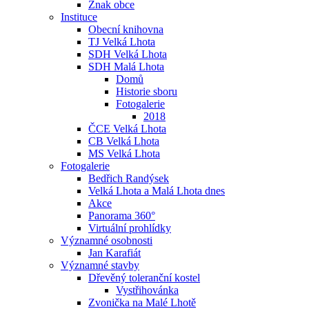
Znak obce
Instituce
Obecní knihovna
TJ Velká Lhota
SDH Velká Lhota
SDH Malá Lhota
Domů
Historie sboru
Fotogalerie
2018
ČCE Velká Lhota
CB Velká Lhota
MS Velká Lhota
Fotogalerie
Bedřich Randýsek
Velká Lhota a Malá Lhota dnes
Akce
Panorama 360°
Virtuální prohlídky
Významné osobnosti
Jan Karafiát
Významné stavby
Dřevěný toleranční kostel
Vystřihovánka
Zvonička na Malé Lhotě