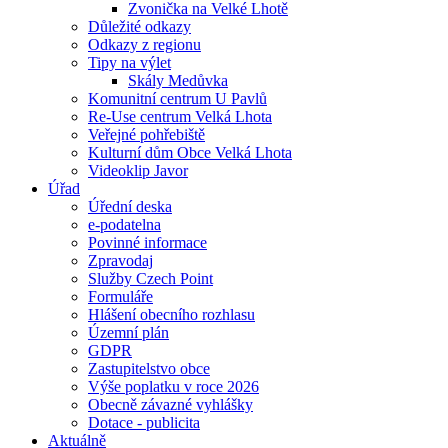
Zvonička na Velké Lhotě
Důležité odkazy
Odkazy z regionu
Tipy na výlet
Skály Medůvka
Komunitní centrum U Pavlů
Re-Use centrum Velká Lhota
Veřejné pohřebiště
Kulturní dům Obce Velká Lhota
Videoklip Javor
Úřad
Úřední deska
e-podatelna
Povinné informace
Zpravodaj
Služby Czech Point
Formuláře
Hlášení obecního rozhlasu
Územní plán
GDPR
Zastupitelstvo obce
Výše poplatku v roce 2026
Obecně závazné vyhlášky
Dotace - publicita
Aktuálně