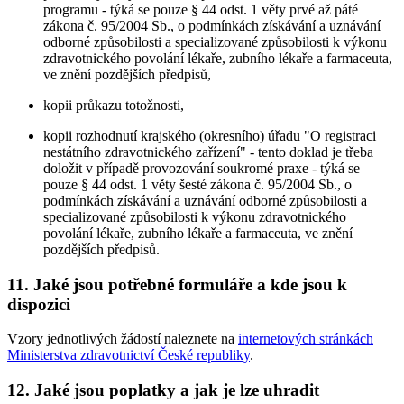
programu - týká se pouze § 44 odst. 1 věty prvé až páté
zákona č. 95/2004 Sb., o podmínkách získávání a uznávání
odborné způsobilosti a specializované způsobilosti k výkonu
zdravotnického povolání lékaře, zubního lékaře a farmaceuta,
ve znění pozdějších předpisů,
kopii průkazu totožnosti,
kopii rozhodnutí krajského (okresního) úřadu "O registraci
nestátního zdravotnického zařízení" - tento doklad je třeba
doložit v případě provozování soukromé praxe - týká se
pouze § 44 odst. 1 věty šesté zákona č. 95/2004 Sb., o
podmínkách získávání a uznávání odborné způsobilosti a
specializované způsobilosti k výkonu zdravotnického
povolání lékaře, zubního lékaře a farmaceuta, ve znění
pozdějších předpisů.
11. Jaké jsou potřebné formuláře a kde jsou k
dispozici
Vzory jednotlivých žádostí naleznete na
internetových stránkách
Ministerstva zdravotnictví České republiky
.
12. Jaké jsou poplatky a jak je lze uhradit