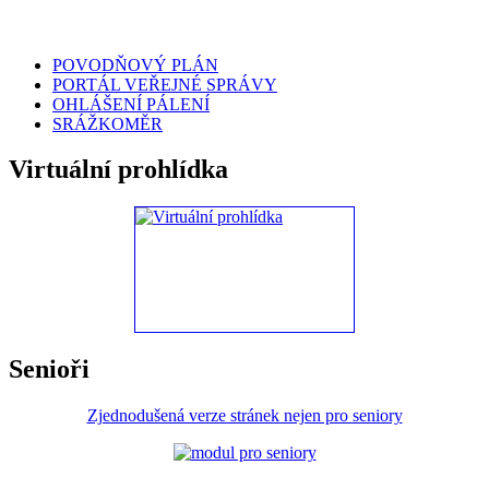
POVODŇOVÝ PLÁN
PORTÁL VEŘEJNÉ SPRÁVY
OHLÁŠENÍ PÁLENÍ
SRÁŽKOMĚR
Virtuální prohlídka
Senioři
Zjednodušená verze stránek nejen pro seniory