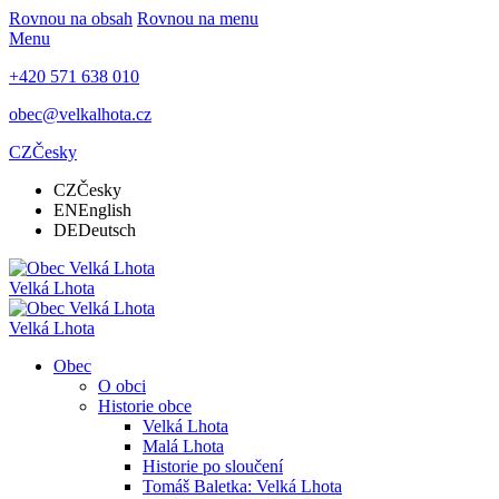
Rovnou na obsah
Rovnou na menu
Menu
+420 571 638 010
obec@velkalhota.cz
CZ
Česky
CZ
Česky
EN
English
DE
Deutsch
Velká Lhota
Velká Lhota
Obec
O obci
Historie obce
Velká Lhota
Malá Lhota
Historie po sloučení
Tomáš Baletka: Velká Lhota