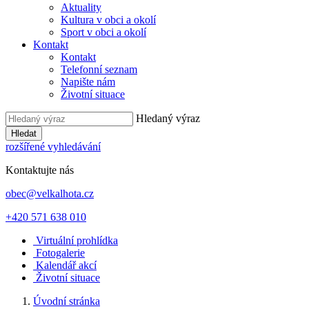
Aktuality
Kultura v obci a okolí
Sport v obci a okolí
Kontakt
Kontakt
Telefonní seznam
Napište nám
Životní situace
Hledaný výraz
Hledat
rozšířené vyhledávání
Kontaktujte nás
obec@velkalhota.cz
+420 571 638 010
Virtuální prohlídka
Fotogalerie
Kalendář akcí
Životní situace
Úvodní stránka