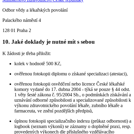
Odbor vědy a lékařských povolání
Palackého náměstí 4
128 01 Praha 2
10. Jaké doklady je nutné mít s sebou
K žádosti je třeba přiložit:
kolek v hodnotě 500 Kč,
ověřenou fotokopii diplomu o získané specializaci (atestaci),
ověřenou fotokopii osvědčení nebo licence České lékařské
komory vydané do 17. dubna 2004 - týká se pouze § 44 odst.
1 věty šesté zákona č. 95/2004 Sb., o podmínkách získávání a
uznávání odborné způsobilosti a specializované způsobilosti k
výkonu zdravotnického povolání lékaře, zubního lékaře a
farmaceuta, ve znění pozdějších předpisů,
úplnou fotokopii specializačního indexu (průkaz odbornosti) a
logbook (seznam výkonů) se záznamy o doplněné praxi, resp.
provedených výkonech dle příslušného vzdělávacího