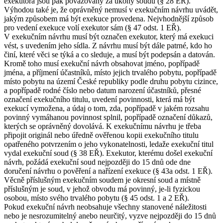
exekutora jsou pak považovány za úkony soudu (§ 28 EŘ).
Výhodou také je, že oprávněný nemusí v exekučním návrhu uvádět,
jakým způsobem má být exekuce provedena. Nejvhodnější způsob
pro vedení exekuce volí exekutor sám (§ 47 odst. 1 EŘ).
V exekučním návrhu musí být označen exekutor, který má exekuci
vést, s uvedením jeho sídla. Z návrhu musí být dále patrné, kdo ho
činí, které věci se týká a co sleduje, a musí být podepsán a datován.
Kromě toho musí exekuční návrh obsahovat jméno, popřípadě
jména, a příjmení účastníků, místo jejich trvalého pobytu, popřípadě
místo pobytu na území České republiky podle druhu pobytu cizince,
a popřípadě rodné číslo nebo datum narození účastníků, přesné
označení exekučního titulu, uvedení povinnosti, která má být
exekucí vymožena, a údaj o tom, zda, popřípadě v jakém rozsahu
povinný vymáhanou povinnost splnil, popřípadě označení důkazů,
kterých se oprávněný dovolává. K exekučnímu návrhu je třeba
připojit originál nebo úředně ověřenou kopii exekučního titulu
opatřeného potvrzením o jeho vykonatelnosti, ledaže exekuční titul
vydal exekuční soud (§ 38 EŘ). Exekutor, kterému došel exekuční
návrh, požádá exekuční soud nejpozději do 15 dnů ode dne
doručení návrhu o pověření a nařízení exekuce (§ 43a odst. 1 EŘ).
Věcně příslušným exekučním soudem je okresní soud a místně
příslušným je soud, v jehož obvodu má povinný, je-li fyzickou
osobou, místo svého trvalého pobytu (§ 45 odst. 1 a 2 EŘ).
Pokud exekuční návrh neobsahuje všechny stanovené náležitosti
nebo je nesrozumitelný anebo neurčitý, vyzve nejpozději do 15 dnů