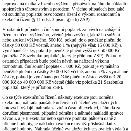
neprovdaná matka v řízení o výživu a příspěvek na úhradu nákladů
spojených s těhotenstvím a porodem. V těchto případech jsou také
od soudního poplatku osvobozena řízení o výkonu rozhodnutí a
exekuční řízení (§ 11 odst. 3 písm. g) a h) ZSP).
V ostatních případech činí soudní poplatek za návrh na zahájení
řízení o určení výživného, včetně jeho zvýšení, jakož i o snížení
nebo zrušení výživného, 500 Kč, pokud jde o peněžité plnění do
částky 50 000 Kč včetně, anebo 1 % (nejvýše však 15 000 Kč) z
vymáhané částky, pokud je peněžité plnění vyšší než 50 000 Kč
(položka 7 Sazebníku poplatků, který je přílohou ZSP). Pokud v
ostatních případech bude podán návrh na nařízení výkonu
rozhodnutí, činí soudní poplatek 1 000 Kč, pokud je vymáháno
peněžité plnění do částky 20 000 Kč včetně, anebo 5 % z vymáhané
částky, pokud je vymáháno peněžité plnění v částce vyšší než 20
000 Kč do 40 000 000 Kč včetně (dále viz položka 21 Sazebníku
poplatků, který je přílohou ZSP).
Co se týče exekučního řízení, náklady exekuce jsou odměna
exekutora, náhrada paušálně určených či účelně vynaložených
hotových výdajů, náhrada za ztrátu času při exekuci, náhrada za
doručení písemností, případně odměna a náhrada nákladů správce
závodu, a je-li exekutor nebo správce podniku plátcem daně z
přidané hodnoty, je nákladem exekuce rovněž příslušná daň z
přidané hodnoty. Náhrada účelně vynaložených cestovních výdajů a