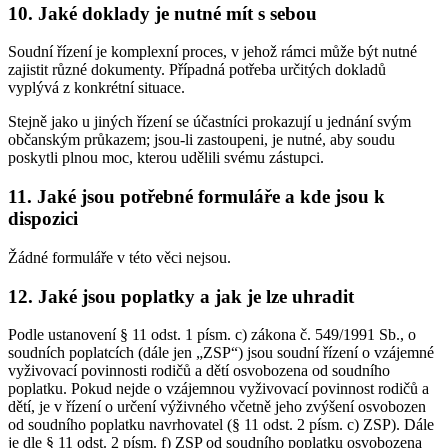
10. Jaké doklady je nutné mít s sebou
Soudní řízení je komplexní proces, v jehož rámci může být nutné
zajistit různé dokumenty. Případná potřeba určitých dokladů
vyplývá z konkrétní situace.
Stejně jako u jiných řízení se účastníci prokazují u jednání svým
občanským průkazem; jsou-li zastoupeni, je nutné, aby soudu
poskytli plnou moc, kterou udělili svému zástupci.
11. Jaké jsou potřebné formuláře a kde jsou k
dispozici
Žádné formuláře v této věci nejsou.
12. Jaké jsou poplatky a jak je lze uhradit
Podle ustanovení § 11 odst. 1 písm. c) zákona č. 549/1991 Sb., o
soudních poplatcích (dále jen „ZSP“) jsou soudní řízení o vzájemné
vyživovací povinnosti rodičů a dětí osvobozena od soudního
poplatku. Pokud nejde o vzájemnou vyživovací povinnost rodičů a
dětí, je v řízení o určení výživného včetně jeho zvýšení osvobozen
od soudního poplatku navrhovatel (§ 11 odst. 2 písm. c) ZSP). Dále
je dle § 11 odst. 2 písm. f) ZSP od soudního poplatku osvobozena