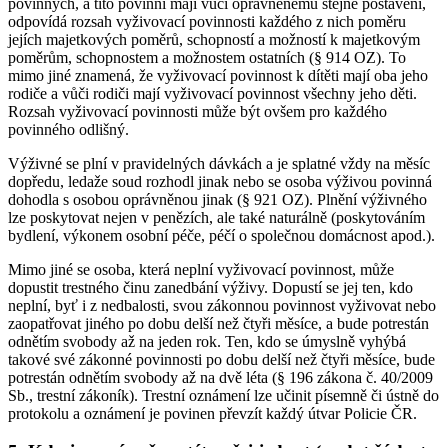
povinných, a tito povinní mají vůči oprávněnému stejné postavení,
odpovídá rozsah vyživovací povinnosti každého z nich poměru
jejích majetkových poměrů, schopností a možností k majetkovým
poměrům, schopnostem a možnostem ostatních (§ 914 OZ). To
mimo jiné znamená, že vyživovací povinnost k dítěti mají oba jeho
rodiče a vůči rodiči mají vyživovací povinnost všechny jeho děti.
Rozsah vyživovací povinnosti může být ovšem pro každého
povinného odlišný.
Výživné se plní v pravidelných dávkách a je splatné vždy na měsíc
dopředu, ledaže soud rozhodl jinak nebo se osoba výživou povinná
dohodla s osobou oprávněnou jinak (§ 921 OZ). Plnění výživného
lze poskytovat nejen v penězích, ale také naturálně (poskytováním
bydlení, výkonem osobní péče, péčí o společnou domácnost apod.).
Mimo jiné se osoba, která neplní vyživovací povinnost, může
dopustit trestného činu zanedbání výživy. Dopustí se jej ten, kdo
neplní, byť i z nedbalosti, svou zákonnou povinnost vyživovat nebo
zaopatřovat jiného po dobu delší než čtyři měsíce, a bude potrestán
odnětím svobody až na jeden rok. Ten, kdo se úmyslně vyhýbá
takové své zákonné povinnosti po dobu delší než čtyři měsíce, bude
potrestán odnětím svobody až na dvě léta (§ 196 zákona č. 40/2009
Sb., trestní zákoník). Trestní oznámení lze učinit písemně či ústně do
protokolu a oznámení je povinen převzít každý útvar Policie ČR.