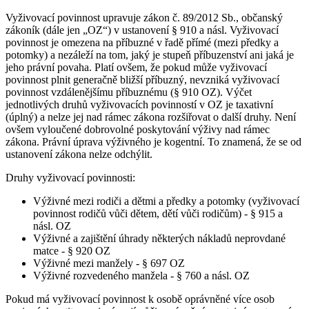
Vyživovací povinnost upravuje zákon č. 89/2012 Sb., občanský
zákoník (dále jen „OZ“) v ustanovení § 910 a násl. Vyživovací
povinnost je omezena na příbuzné v řadě přímé (mezi předky a
potomky) a nezáleží na tom, jaký je stupeň příbuzenství ani jaká je
jeho právní povaha. Platí ovšem, že pokud může vyživovací
povinnost plnit generačně bližší příbuzný, nevzniká vyživovací
povinnost vzdálenějšímu příbuznému (§ 910 OZ). Výčet
jednotlivých druhů vyživovacích povinností v OZ je taxativní
(úplný) a nelze jej nad rámec zákona rozšiřovat o další druhy. Není
ovšem vyloučené dobrovolné poskytování výživy nad rámec
zákona. Právní úprava výživného je kogentní. To znamená, že se od
ustanovení zákona nelze odchýlit.
Druhy vyživovací povinnosti:
Výživné mezi rodiči a dětmi a předky a potomky (vyživovací
povinnost rodičů vůči dětem, dětí vůči rodičům) - § 915 a
násl. OZ
Výživné a zajištění úhrady některých nákladů neprovdané
matce - § 920 OZ
Výživné mezi manžely - § 697 OZ
Výživné rozvedeného manžela - § 760 a násl. OZ
Pokud má vyživovací povinnost k osobě oprávněné více osob