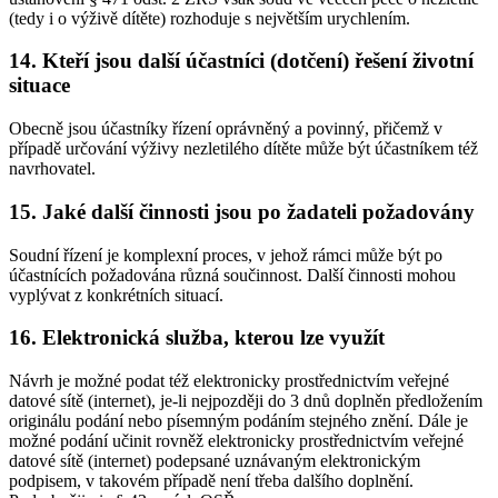
(tedy i o výživě dítěte) rozhoduje s největším urychlením.
14. Kteří jsou další účastníci (dotčení) řešení životní
situace
Obecně jsou účastníky řízení oprávněný a povinný, přičemž v
případě určování výživy nezletilého dítěte může být účastníkem též
navrhovatel.
15. Jaké další činnosti jsou po žadateli požadovány
Soudní řízení je komplexní proces, v jehož rámci může být po
účastnících požadována různá součinnost. Další činnosti mohou
vyplývat z konkrétních situací.
16. Elektronická služba, kterou lze využít
Návrh je možné podat též elektronicky prostřednictvím veřejné
datové sítě (internet), je-li nejpozději do 3 dnů doplněn předložením
originálu podání nebo písemným podáním stejného znění. Dále je
možné podání učinit rovněž elektronicky prostřednictvím veřejné
datové sítě (internet) podepsané uznávaným elektronickým
podpisem, v takovém případě není třeba dalšího doplnění.