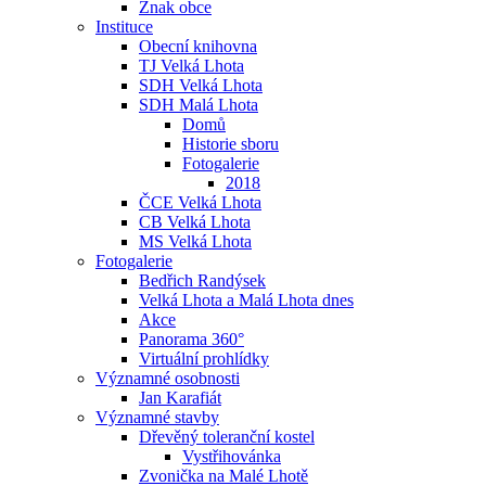
Znak obce
Instituce
Obecní knihovna
TJ Velká Lhota
SDH Velká Lhota
SDH Malá Lhota
Domů
Historie sboru
Fotogalerie
2018
ČCE Velká Lhota
CB Velká Lhota
MS Velká Lhota
Fotogalerie
Bedřich Randýsek
Velká Lhota a Malá Lhota dnes
Akce
Panorama 360°
Virtuální prohlídky
Významné osobnosti
Jan Karafiát
Významné stavby
Dřevěný toleranční kostel
Vystřihovánka
Zvonička na Malé Lhotě