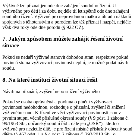
Výživné lze přiznat jen ode dne zahájení soudního řízení. U
výživného pro děti i za dobu nejdéle tří let zpětně ode dne zahájení
soudního řízení. Výživné pro neprovdanou matku a úhradu nákladů
spojených s těhotenstvím a porodem lze též přiznat i nazpět, nejdéle
však dva roky ode dne porodu (§ 922 OZ).
7. Jakým způsobem můžete zahájit řešení životní
situace
Pokud se nedaří výživné stanovit dohodou stran, respektive pokud
povinná strana vyživovací povinnost neplní, je možné podat návrh
soudu.
8. Na které instituci životní situaci řešit
Návrh na přiznání, zvýšení nebo snížení výživného
Pokud se osoba oprávněná a povinná o plnění vyživovací
povinnosti nedohodnou, rozhoduje o přiznání, zvýšení či snížení
výživného soud. K řízení ve věci vyživovací povinnosti jsou v
prvním stupni věcně příslušné okresní soudy (§ 9 odst. 1 zákona č.
99/1963 Sb., občanský soudní řád - dále jen „OSŘ“). Jde-li o
výživné pro nezletilé dítě, je pro řízení místně příslušný obecný soud
dítěte (§ 467 odst. 1 a § 4 odst. 2 zákona č. 292/2013 Sb., o