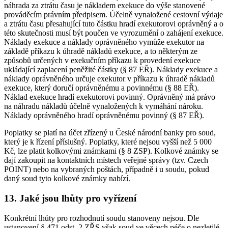
náhrada za ztrátu času je nákladem exekuce do výše stanovené
prováděcím právním předpisem. Účelně vynaložené cestovní výdaje
a ztrátu času přesahující tuto částku hradí exekutorovi oprávněný a o
této skutečnosti musí být poučen ve vyrozumění o zahájení exekuce.
Náklady exekuce a náklady oprávněného vymůže exekutor na
základě příkazu k úhradě nákladů exekuce, a to některým ze
způsobů určených v exekučním příkazu k provedení exekuce
ukládající zaplacení peněžité částky (§ 87 EŘ). Náklady exekuce a
náklady oprávněného určuje exekutor v příkazu k úhradě nákladů
exekuce, který doručí oprávněnému a povinnému (§ 88 EŘ).
Náklad exekuce hradí exekutorovi povinný. Oprávněný má právo
na náhradu nákladů účelně vynaložených k vymáhání nároku.
Náklady oprávněného hradí oprávněnému povinný (§ 87 EŘ).
Poplatky se platí na účet zřízený u České národní banky pro soud,
který je k řízení příslušný. Poplatky, které nejsou vyšší než 5 000
Kč, lze platit kolkovými známkami (§ 8 ZSP). Kolkové známky se
dají zakoupit na kontaktních místech veřejné správy (tzv. Czech
POINT) nebo na vybraných poštách, případně i u soudu, pokud
daný soud tyto kolkové známky nabízí.
13. Jaké jsou lhůty pro vyřízení
Konkrétní lhůty pro rozhodnutí soudu stanoveny nejsou. Dle
ustanovení § 471 odst. 2 ZŘS však soud ve věcech péče o nezletilé