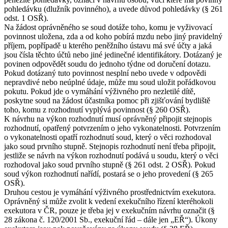
pohledávku (dlužník povinného), a uvede důvod pohledávky (§ 261
odst. 1 OSŘ).
Na žádost oprávněného se soud dotáže toho, komu je vyživovací
povinnost uložena, zda a od koho pobírá mzdu nebo jiný pravidelný
příjem, popřípadě u kterého peněžního ústavu má své účty a jaká
jsou čísla těchto účtů nebo jiné jedinečné identifikátory. Dotázaný je
povinen odpovědět soudu do jednoho týdne od doručení dotazu.
Pokud dotázaný tuto povinnost nesplní nebo uvede v odpovědi
nepravdivé nebo neúplné údaje, může mu soud uložit pořádkovou
pokutu. Pokud jde o vymáhání výživného pro nezletilé dítě,
poskytne soud na žádost účastníka pomoc při zjišťování bydliště
toho, komu z rozhodnutí vyplývá povinnost (§ 260 OSŘ).
K návrhu na výkon rozhodnutí musí oprávněný připojit stejnopis
rozhodnutí, opatřený potvrzením o jeho vykonatelnosti. Potvrzením
o vykonatelnosti opatří rozhodnutí soud, který o věci rozhodoval
jako soud prvního stupně. Stejnopis rozhodnutí není třeba připojit,
jestliže se návrh na výkon rozhodnutí podává u soudu, který o věci
rozhodoval jako soud prvního stupně (§ 261 odst. 2 OSŘ). Pokud
soud výkon rozhodnutí nařídí, postará se o jeho provedení (§ 265
OSŘ).
Druhou cestou je vymáhání výživného prostřednictvím exekutora.
Oprávněný si může zvolit k vedení exekučního řízení kteréhokoli
exekutora v ČR, pouze je třeba jej v exekučním návrhu označit (§
28 zákona č. 120/2001 Sb., exekuční řád – dále jen „EŘ“). Úkony