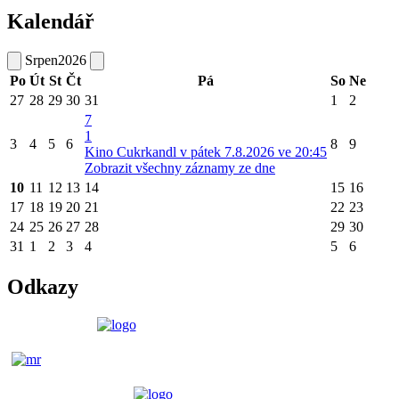
Kalendář
Srpen
2026
Po
Út
St
Čt
Pá
So
Ne
27
28
29
30
31
1
2
7
1
3
4
5
6
8
9
Kino Cukrkandl v pátek 7.8.2026 ve 20:45
Zobrazit všechny záznamy ze dne
10
11
12
13
14
15
16
17
18
19
20
21
22
23
24
25
26
27
28
29
30
31
1
2
3
4
5
6
Odkazy