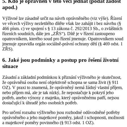
5. Kdo je oprávněn v této věci jednat (podat žádost
apod.)
Výživné lze zásadně určit na návrh oprávněného (viz výše). Řízení
ve věcech výživy nezletilého dítěte však lze zahájit i bez návrhu (§
466 písm. c) ve spojení s § 13 zákona č. 292/2013 Sb., o zvláštních
řízeních soudních, dále jen „ZŘS“). Dítě je v řízení zastoupeno
opatrovníkem, kterého soud pro řízení jmenuje. Opatrovníkem soud
jmenuje zpravidla orgán sociálně-právní ochrany dětí (§ 469 odst. 1
ZŘS).
6. Jaké jsou podmínky a postup pro řešení životní
situace
Zásadní a základní podmínkou k přiznání výživného je skutečnost,
že oprávněná osoba není objektivně schopna se sama živit (§ 911
OZ). V praxi to znamená, že oprávněný nemá žádný vlastní příjem,
nebo příjem má, ale je tak nízký, že nepostačuje k pokrytí jeho
potřeb, anebo výnosy z majetku, který oprávněnému patří, nejsou
dostačující k úhradě jeho osobních potřeb.
Pro určení rozsahu výživného jsou rozhodné odůvodněné potřeby
oprávněného a jeho majetkové poměry, jakož i schopnosti, možnosti
a majetkové poměry povinného (§ 913 odst. 1 OZ).