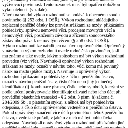
vyživovací povinnost. Tento rozsudek musí být opatřen doložkou
vykonatelnosti (viz dále).
Návrh na soudní výkon rozhodnutí se podává k obecnému soudu
povinného (§ 252 odst. 1 OSŘ). Výkon rozhodnutí ukládajícího
zaplacení peněžité částky lze provést srážkami ze mzdy, přikázáním
pohledávky, správou nemovité věci, prodejem movitých věcí a
nemovitých věcí, postižením závodu a zřízením soudcovského
zástavního práva k nemovitým věcem (§ 258 odst. 1 OSŘ).
Výkon rozhodnutí lze nařídit jen na návrh oprávněného. Oprávněný
v návrhu na výkon rozhodnutí uvede rodné číslo povinného, je-li
mu známo a také uvede, jakým způsobem má být výkon rozhodnutí
proveden (viz výše). Navrhuje-li oprávněný výkon rozhodnutí
srážkami ze mzdy, označí v návrhu toho, vůči komu má povinný
nárok na mzdu (plátce mzdy). Navrhuje-li oprávněný výkon
rozhodnutí přikázáním pohledávky z účtu u peněžního ústavu,
označí v návrhu peněžní ústav, číslo účtu nebo jiný jedinečný
identifikátor (tj. kombinace písmen, číslic nebo symbolů, kterými se
podle určení poskytovatele identifikuje uživatel nebo jeho účet při
provádění platebních transakcí - § 2 odst. 3 písm. h) zákona č.
284/2009 Sb., o platebním styku), z něhož má být pohledávka
odepsána, a číslo účtu oprávněného vedeného u peněžního ústavu.
Pokud oprávněný označení více účtů povinného u téhož peněžního
ústavu, uvede také pořadí, v jakém z nich má být pohledávka
odepsána. Navrhuje-li oprávněný výkon rozhodnutí přikázáním jiné
peněžité pohledávky, označí v návrhu osobu, vůči které má povinný