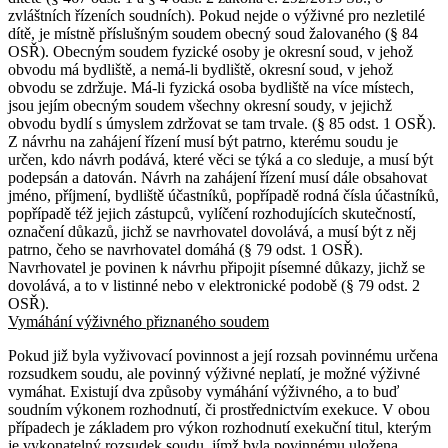
zvláštních řízeních soudních). Pokud nejde o výživné pro nezletilé
dítě, je místně příslušným soudem obecný soud žalovaného (§ 84
OSŘ). Obecným soudem fyzické osoby je okresní soud, v jehož
obvodu má bydliště, a nemá-li bydliště, okresní soud, v jehož
obvodu se zdržuje. Má-li fyzická osoba bydliště na více místech,
jsou jejím obecným soudem všechny okresní soudy, v jejichž
obvodu bydlí s úmyslem zdržovat se tam trvale. (§ 85 odst. 1 OSŘ).
Z návrhu na zahájení řízení musí být patrno, kterému soudu je
určen, kdo návrh podává, které věci se týká a co sleduje, a musí být
podepsán a datován. Návrh na zahájení řízení musí dále obsahovat
jméno, příjmení, bydliště účastníků, popřípadě rodná čísla účastníků,
popřípadě též jejich zástupců, vylíčení rozhodujících skutečností,
označení důkazů, jichž se navrhovatel dovolává, a musí být z něj
patrno, čeho se navrhovatel domáhá (§ 79 odst. 1 OSŘ).
Navrhovatel je povinen k návrhu připojit písemné důkazy, jichž se
dovolává, a to v listinné nebo v elektronické podobě (§ 79 odst. 2
OSŘ).
Vymáhání výživného přiznaného soudem
Pokud již byla vyživovací povinnost a její rozsah povinnému určena
rozsudkem soudu, ale povinný výživné neplatí, je možné výživné
vymáhat. Existují dva způsoby vymáhání výživného, a to buď
soudním výkonem rozhodnutí, či prostřednictvím exekuce. V obou
případech je základem pro výkon rozhodnutí exekuční titul, kterým
je vykonatelný rozsudek soudu, jímž byla povinnému uložena