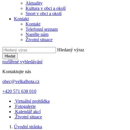
Aktuality
Kultura v obci a okolí
Sport v obci a okolí
Kontakt
Kontakt
Telefonní seznam
Napište nám
Životní situace
Hledaný výraz
Hledat
rozšířené vyhledávání
Kontaktujte nás
obec@velkalhota.cz
+420 571 638 010
Virtuální prohlídka
Fotogalerie
Kalendář akcí
Životní situace
Úvodní stránka