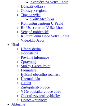
Zvonička na Velké Lhotě
Důležité odkazy
Odkazy z regionu
Tipy na výlet
Skály Medůvka
Komunitní centrum U Pavlů
Re-Use centrum Velká Lhota
Veřejné pohřebiště
Kulturní dům Obce Velká Lhota
Videoklip Javor
Úřad
Úřední deska
e-podatelna
Povinné informace
Zpravodaj
Služby Czech Point
Formuláře
Hlášení obecního rozhlasu
Územní plán
GDPR
Zastupitelstvo obce
Výše poplatku v roce 2026
Obecně závazné vyhlášky
Dotace - publicita
Aktuálně