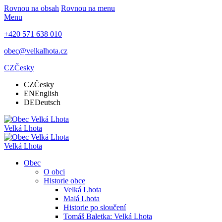
Rovnou na obsah
Rovnou na menu
Menu
+420 571 638 010
obec@velkalhota.cz
CZ
Česky
CZ
Česky
EN
English
DE
Deutsch
Velká Lhota
Velká Lhota
Obec
O obci
Historie obce
Velká Lhota
Malá Lhota
Historie po sloučení
Tomáš Baletka: Velká Lhota