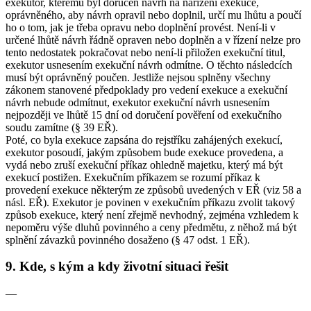
exekutor, kterému byl doručen návrh na nařízení exekuce,
oprávněného, aby návrh opravil nebo doplnil, určí mu lhůtu a poučí
ho o tom, jak je třeba opravu nebo doplnění provést. Není-li v
určené lhůtě návrh řádně opraven nebo doplněn a v řízení nelze pro
tento nedostatek pokračovat nebo není-li přiložen exekuční titul,
exekutor usnesením exekuční návrh odmítne. O těchto následcích
musí být oprávněný poučen. Jestliže nejsou splněny všechny
zákonem stanovené předpoklady pro vedení exekuce a exekuční
návrh nebude odmítnut, exekutor exekuční návrh usnesením
nejpozději ve lhůtě 15 dní od doručení pověření od exekučního
soudu zamítne (§ 39 EŘ).
Poté, co byla exekuce zapsána do rejstříku zahájených exekucí,
exekutor posoudí, jakým způsobem bude exekuce provedena, a
vydá nebo zruší exekuční příkaz ohledně majetku, který má být
exekucí postižen. Exekučním příkazem se rozumí příkaz k
provedení exekuce některým ze způsobů uvedených v EŘ (viz 58 a
násl. EŘ). Exekutor je povinen v exekučním příkazu zvolit takový
způsob exekuce, který není zřejmě nevhodný, zejména vzhledem k
nepoměru výše dluhů povinného a ceny předmětu, z něhož má být
splnění závazků povinného dosaženo (§ 47 odst. 1 EŘ).
9. Kde, s kým a kdy životní situaci řešit
—