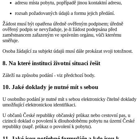
adresu místa pobytu, popřípadě jinou kontaktní adresu,
rozsah požadovaných údajů a formu jejich předání.
Žádost musí být opatřena úředně ověřeným podpisem; úředně
ověřený podpis se nevyžaduje, je-li žádost podepsána před
zaměstnancem zařazeným ve správním orgánu, vůči kterému
směřuje.
Osoba žádající za subjekt údajů musí dále prokázat svoji totožnost.
8. Na které instituci životní situaci řešit
Záleží na způsobu podání - viz předchozí body.
10. Jaké doklady je nutné mít s sebou
U osobního podání je nutné mít s sebou elektronicky čitelné doklady
umožňující elektronickou identifikaci.
U občanů České republiky občanský průkaz nebo cestovní pas, u
cizinců doklad o povolení k dlouhodobému pobytu na území České
republiky (např. průkaz o povolení k pobytu).
11. Jaké jsou potřebné formuláře a kde jsou k