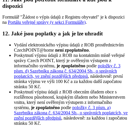
dispozici
Formulář "Žádost o výpis údajů z Registru obyvatel" je k dispozici
na
Portálu veřejné správy (v sekci Formuláře)
.
12. Jaké jsou poplatky a jak je lze uhradit
Vydání elektronického výpisu údajů z ROB prostřednictvím
CzechPOINT@home
není zpoplatněno
.
Poskytnutí výpisu údajů z ROB na kontaktním místě veřejné
správy Czech POINT, který je ověřeným výstupem z
informačního systému,
je zpoplatněno
podle
položky č. 3
písm. d) Sazebníku zákona č. 634/2004 Sb., o správních
poplatcích, ve znění pozdějších předpisů
, následovně: první
stránka výpisu ve výši 100 Kč a za každou další započatou
stránku 50 Kč.
Poskytnutí výpisu údajů z ROB obecním úřadem obce s
rozšířenou působností, krajským úřadem nebo Ministerstvem
vnitra, který není ověřeným výstupem z informačního
systému,
je zpoplatněno
podle
položky č. 3 písm. a)
Sazebníku zákona č. 634/2004 Sb., o správních poplatcích, ve
znění pozdějších předpisů
, následovně: za každou i započatou
stránku 50 Kč.