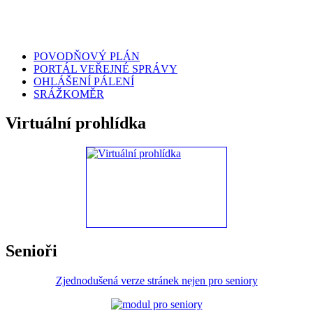
POVODŇOVÝ PLÁN
PORTÁL VEŘEJNÉ SPRÁVY
OHLÁŠENÍ PÁLENÍ
SRÁŽKOMĚR
Virtuální prohlídka
Senioři
Zjednodušená verze stránek nejen pro seniory