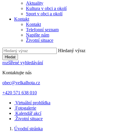
Aktuality
Kultura v obci a okolí
Sport v obci a okolí
Kontakt
Kontakt
Telefonní seznam
Napište nám
Životní situace
Hledaný výraz
Hledat
rozšířené vyhledávání
Kontaktujte nás
obec@velkalhota.cz
+420 571 638 010
Virtuální prohlídka
Fotogalerie
Kalendář akcí
Životní situace
Úvodní stránka