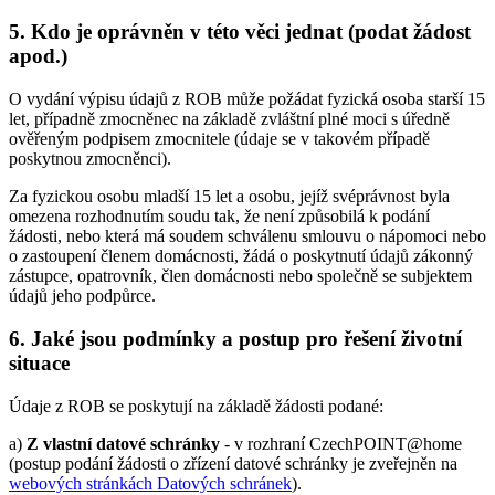
5. Kdo je oprávněn v této věci jednat (podat žádost
apod.)
O vydání výpisu údajů z ROB může požádat fyzická osoba starší 15
let, případně zmocněnec na základě zvláštní plné moci s úředně
ověřeným podpisem zmocnitele (údaje se v takovém případě
poskytnou zmocněnci).
Za fyzickou osobu mladší 15 let a osobu, jejíž svéprávnost byla
omezena rozhodnutím soudu tak, že není způsobilá k podání
žádosti, nebo která má soudem schválenu smlouvu o nápomoci nebo
o zastoupení členem domácnosti, žádá o poskytnutí údajů zákonný
zástupce, opatrovník, člen domácnosti nebo společně se subjektem
údajů jeho podpůrce.
6. Jaké jsou podmínky a postup pro řešení životní
situace
Údaje z ROB se poskytují na základě žádosti podané:
a)
Z vlastní datové schránky
- v rozhraní CzechPOINT@home
(postup podání žádosti o zřízení datové schránky je zveřejněn na
webových stránkách Datových schránek
).