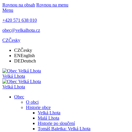
Rovnou na obsah
Rovnou na menu
Menu
+420 571 638 010
obec@velkalhota.cz
CZ
Česky
CZ
Česky
EN
English
DE
Deutsch
Velká Lhota
Velká Lhota
Obec
O obci
Historie obce
Velká Lhota
Malá Lhota
Historie po sloučení
Tomáš Baletka: Velká Lhota