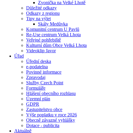
Zvonička na Velké Lhotě
Důležité odkazy
Odkazy z regionu
Tipy na výlet
Skály Medůvka
Komunitní centrum U Pavlů
Re-Use centrum Velká Lhota
Veřejné pohřebiště
Kulturní dům Obce Velká Lhota
Videoklip Javor
Úřad
Úřední deska
e-podatelna
Povinné informace
Zpravodaj
Služby Czech Point
Formuláře
Hlášení obecního rozhlasu
Územní plán
GDPR
Zastupitelstvo obce
Výše poplatku v roce 2026
Obecně závazné vyhlášky
Dotace - publicita
Aktuálně