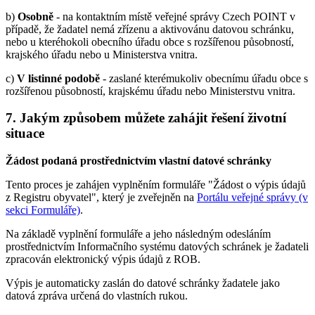
b)
Osobně
- na kontaktním místě veřejné správy Czech POINT v
případě, že žadatel nemá zřízenu a aktivovánu datovou schránku,
nebo u kteréhokoli obecního úřadu obce s rozšířenou působností,
krajského úřadu nebo u Ministerstva vnitra.
c)
V listinné podobě
- zaslané kterémukoliv obecnímu úřadu obce s
rozšířenou působností, krajskému úřadu nebo Ministerstvu vnitra.
7. Jakým způsobem můžete zahájit řešení životní
situace
Žádost podaná prostřednictvím vlastní datové schránky
Tento proces je zahájen vyplněním formuláře "Žádost o výpis údajů
z Registru obyvatel", který je zveřejněn na
Portálu veřejné správy (v
sekci Formuláře)
.
Na základě vyplnění formuláře a jeho následným odesláním
prostřednictvím Informačního systému datových schránek je žadateli
zpracován elektronický výpis údajů z ROB.
Výpis je automaticky zaslán do datové schránky žadatele jako
datová zpráva určená do vlastních rukou.