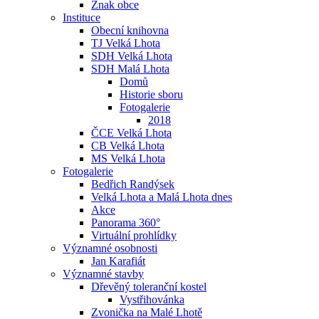
Znak obce
Instituce
Obecní knihovna
TJ Velká Lhota
SDH Velká Lhota
SDH Malá Lhota
Domů
Historie sboru
Fotogalerie
2018
ČCE Velká Lhota
CB Velká Lhota
MS Velká Lhota
Fotogalerie
Bedřich Randýsek
Velká Lhota a Malá Lhota dnes
Akce
Panorama 360°
Virtuální prohlídky
Významné osobnosti
Jan Karafiát
Významné stavby
Dřevěný toleranční kostel
Vystřihovánka
Zvonička na Malé Lhotě