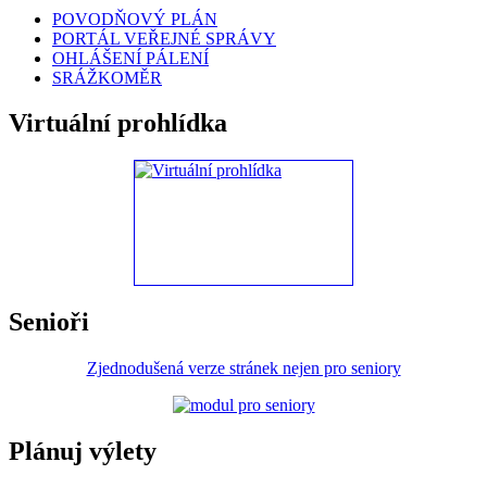
POVODŇOVÝ PLÁN
PORTÁL VEŘEJNÉ SPRÁVY
OHLÁŠENÍ PÁLENÍ
SRÁŽKOMĚR
Virtuální prohlídka
Senioři
Zjednodušená verze stránek nejen pro seniory
Plánuj výlety