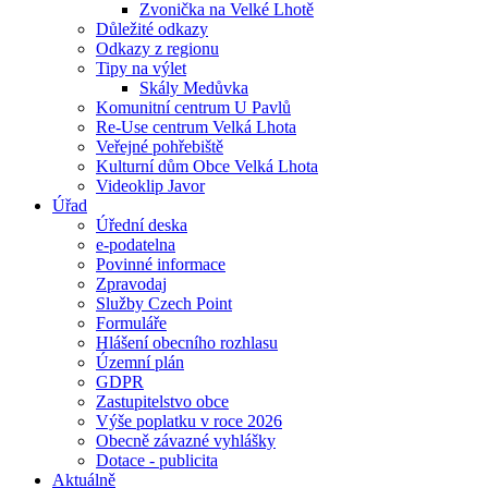
Zvonička na Velké Lhotě
Důležité odkazy
Odkazy z regionu
Tipy na výlet
Skály Medůvka
Komunitní centrum U Pavlů
Re-Use centrum Velká Lhota
Veřejné pohřebiště
Kulturní dům Obce Velká Lhota
Videoklip Javor
Úřad
Úřední deska
e-podatelna
Povinné informace
Zpravodaj
Služby Czech Point
Formuláře
Hlášení obecního rozhlasu
Územní plán
GDPR
Zastupitelstvo obce
Výše poplatku v roce 2026
Obecně závazné vyhlášky
Dotace - publicita
Aktuálně