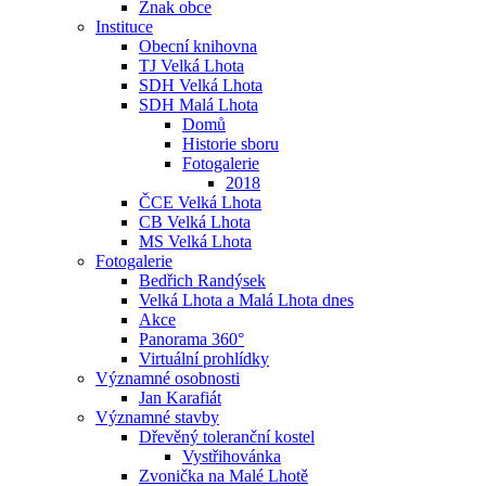
Znak obce
Instituce
Obecní knihovna
TJ Velká Lhota
SDH Velká Lhota
SDH Malá Lhota
Domů
Historie sboru
Fotogalerie
2018
ČCE Velká Lhota
CB Velká Lhota
MS Velká Lhota
Fotogalerie
Bedřich Randýsek
Velká Lhota a Malá Lhota dnes
Akce
Panorama 360°
Virtuální prohlídky
Významné osobnosti
Jan Karafiát
Významné stavby
Dřevěný toleranční kostel
Vystřihovánka
Zvonička na Malé Lhotě