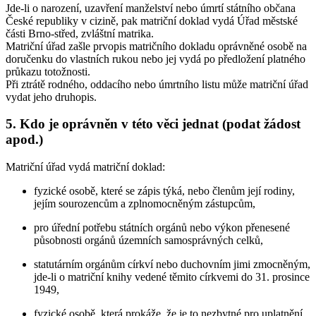
Jde-li o narození, uzavření manželství nebo úmrtí státního občana
České republiky v cizině, pak matriční doklad vydá Úřad městské
části Brno-střed, zvláštní matrika.
Matriční úřad zašle prvopis matričního dokladu oprávněné osobě na
doručenku do vlastních rukou nebo jej vydá po předložení platného
průkazu totožnosti.
Při ztrátě rodného, oddacího nebo úmrtního listu může matriční úřad
vydat jeho druhopis.
5. Kdo je oprávněn v této věci jednat (podat žádost
apod.)
Matriční úřad vydá matriční doklad:
fyzické osobě, které se zápis týká, nebo členům její rodiny,
jejím sourozencům a zplnomocněným zástupcům,
pro úřední potřebu státních orgánů nebo výkon přenesené
působnosti orgánů územních samosprávných celků,
statutárním orgánům církví nebo duchovním jimi zmocněným,
jde-li o matriční knihy vedené těmito církvemi do 31. prosince
1949,
fyzické osobě, která prokáže, že je to nezbytné pro uplatnění