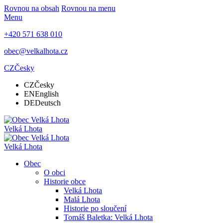
Rovnou na obsah
Rovnou na menu
Menu
+420 571 638 010
obec@velkalhota.cz
CZ
Česky
CZ
Česky
EN
English
DE
Deutsch
Velká Lhota
Velká Lhota
Obec
O obci
Historie obce
Velká Lhota
Malá Lhota
Historie po sloučení
Tomáš Baletka: Velká Lhota