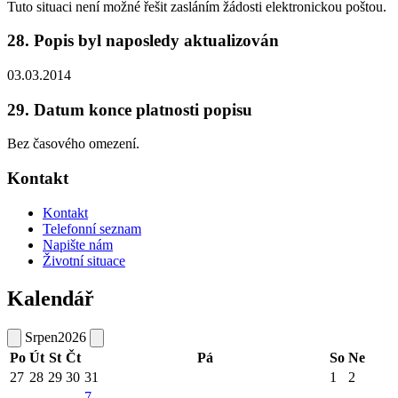
Tuto situaci není možné řešit zasláním žádosti elektronickou poštou.
28. Popis byl naposledy aktualizován
03.03.2014
29. Datum konce platnosti popisu
Bez časového omezení.
Kontakt
Kontakt
Telefonní seznam
Napište nám
Životní situace
Kalendář
Srpen
2026
Po
Út
St
Čt
Pá
So
Ne
27
28
29
30
31
1
2
7