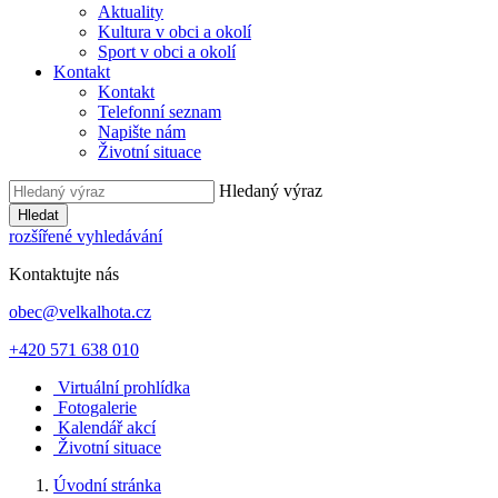
Aktuality
Kultura v obci a okolí
Sport v obci a okolí
Kontakt
Kontakt
Telefonní seznam
Napište nám
Životní situace
Hledaný výraz
Hledat
rozšířené vyhledávání
Kontaktujte nás
obec@velkalhota.cz
+420 571 638 010
Virtuální prohlídka
Fotogalerie
Kalendář akcí
Životní situace
Úvodní stránka