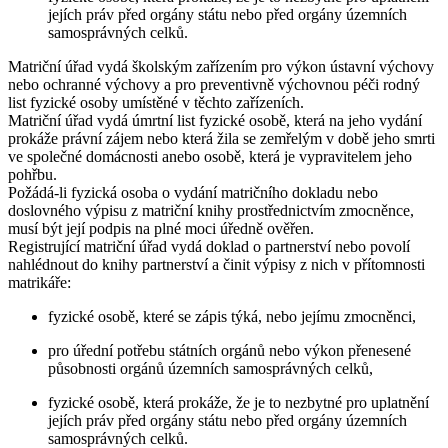
jejích práv před orgány státu nebo před orgány územních
samosprávných celků.
Matriční úřad vydá školským zařízením pro výkon ústavní výchovy
nebo ochranné výchovy a pro preventivně výchovnou péči rodný
list fyzické osoby umístěné v těchto zařízeních.
Matriční úřad vydá úmrtní list fyzické osobě, která na jeho vydání
prokáže právní zájem nebo která žila se zemřelým v době jeho smrti
ve společné domácnosti anebo osobě, která je vypravitelem jeho
pohřbu.
Požádá-li fyzická osoba o vydání matričního dokladu nebo
doslovného výpisu z matriční knihy prostřednictvím zmocněnce,
musí být její podpis na plné moci úředně ověřen.
Registrující matriční úřad vydá doklad o partnerství nebo povolí
nahlédnout do knihy partnerství a činit výpisy z nich v přítomnosti
matrikáře:
fyzické osobě, které se zápis týká, nebo jejímu zmocněnci,
pro úřední potřebu státních orgánů nebo výkon přenesené
působnosti orgánů územních samosprávných celků,
fyzické osobě, která prokáže, že je to nezbytné pro uplatnění
jejích práv před orgány státu nebo před orgány územních
samosprávných celků.