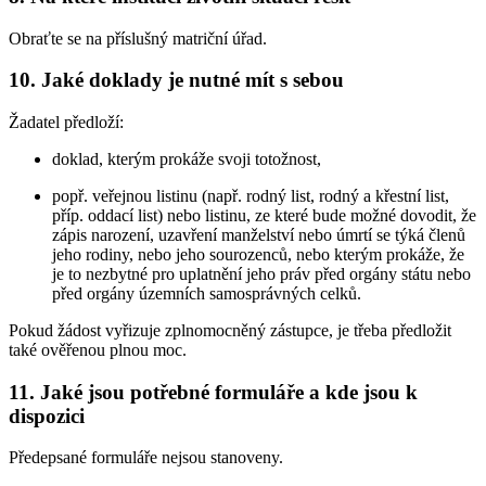
Obraťte se na příslušný matriční úřad.
10. Jaké doklady je nutné mít s sebou
Žadatel předloží:
doklad, kterým prokáže svoji totožnost,
popř. veřejnou listinu (např. rodný list, rodný a křestní list,
příp. oddací list) nebo listinu, ze které bude možné dovodit, že
zápis narození, uzavření manželství nebo úmrtí se týká členů
jeho rodiny, nebo jeho sourozenců, nebo kterým prokáže, že
je to nezbytné pro uplatnění jeho práv před orgány státu nebo
před orgány územních samosprávných celků.
Pokud žádost vyřizuje zplnomocněný zástupce, je třeba předložit
také ověřenou plnou moc.
11. Jaké jsou potřebné formuláře a kde jsou k
dispozici
Předepsané formuláře nejsou stanoveny.