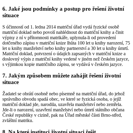
6. Jaké jsou podmínky a postup pro řešení životní
situace
S účinností od 1. ledna 2014 matriční úřad vydá fyzické osobě
matriční doklad nebo povolí nahlédnout do matriční knihy a činit
výpisy z ní v přítomnosti matrikáře, uplynula-li od provedení
dotčeného zápisu v matriční knize lhůta 100 let u knihy narození, 75
let u knihy manželství nebo knihy partnerství a 30 let u knihy úmrtí.
Matriční doklad, potvrzení o údajích zapsaných v matriční knize a
doslovný výpis z matriční knihy vedené v jiném než českém jazyce,
s výjimkou kopie matričního zápisu, se vydává v českém jazyce.
7. Jakým způsobem můžete zahájit řešení životní
situace
Žadatel se obrátí osobně nebo písemně na matriční úřad, do jehož
správního obvodu spadá obec, ve které se fyzická osoba, o jejíž
matriční doklad jde, narodila, uzavřela manželství nebo zemřela.
Jde-li o narození, uzavření manželství nebo úmrtí státního občana
České republiky v cizině, pak na Úřad městské části Brno-střed,
zvláštní matriku.
8. Na které instituci životní situaci řešit