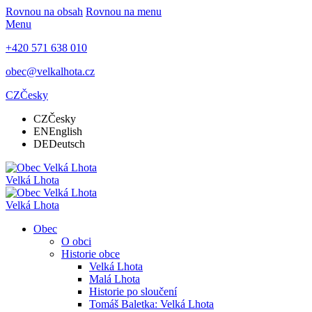
Rovnou na obsah
Rovnou na menu
Menu
+420 571 638 010
obec@velkalhota.cz
CZ
Česky
CZ
Česky
EN
English
DE
Deutsch
Velká Lhota
Velká Lhota
Obec
O obci
Historie obce
Velká Lhota
Malá Lhota
Historie po sloučení
Tomáš Baletka: Velká Lhota