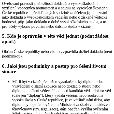
Ověřování pravosti a náležitosti dokladů o vysokoškolském
vzdělání, vědeckých hodnostech a o studiu na vysokých školách v
České republice a předkládaných v cizině za účelem jejich uznání
jako dokladu o vysokoškolském vzdělání nebo o získané vědecké
hodnosti, příp. jako dokladu o době vysokoškolského studia, a to
pro účely výkonu povolání nebo dalšího studia v cizině.
5. Kdo je oprávněn v této věci jednat (podat žádost
apod.)
Občan České republiky nebo cizinec, zpravidla držitel dokladu (není
podmínkou).
6. Jaké jsou podmínky a postup pro řešení životní
situace
Má-li být v cizině předložen vysokoškolský diplom nebo
vysvědčení o státní zkoušce nebo doklad o studiu nebo
diplom o udělení vědecké hodnosti kandidát věd a doktor věd
(dále jen "diplom"), který vydala veřejná nebo soukromá
vysoká škola v České republice, je ve většině států třeba, aby
diplom byl opatřen ověřením Ministerstva školství, mládeže a
tělovýchovy (tzv. legalizace), dále opatřen vyšším ověřením
Ministerstva zahraničních věcí (tzv. superlegalizace) a