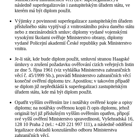
následně superlegalizován i zastupitelským úřadem státu, ve
kterém má být diplom použit.
Výjimky z povinnosti superlegalizace zastupitelským úřadem
příslušného státu vyplývají z vnitrostátního práva daného státu
nebo z mezinárodních smluv; diplomy vydané vojenskými
vysokými školami ověřuje Ministerstvo obrany, diplomy
vydané Policejní akademií České republiky pak Ministerstvo
vnitra.
Je-li stát, kde bude diplom použit, smluvní stranou Haagské
úmluvy o zrušení požadavku ověřování cizích veřejných listin
ze dne 5. října 1961 (viz vyhláška Ministerstva zahraničních
věcí č. 45/1999 Sb.), provádí Ministerstvo zahraničních věcí
konečné ověření diplomu tzv. Apostilou; v takovém případě
se diplom již nepředkládá k superlegalizaci zastupitelským
úřadem státu, kde má být diplom použit.
Opatřit vyšším ověřením lze i notářsky ověřené kopie a opisy
diplomu; na notářsky ověřenou kopii či opis diplomu, jehož
originál byl již příslušným vyšším ověřením opatřen, připojí
své vyšší ověření Ministerstvo spravedlnosti, Vyšehradská 16,
128 10 Praha 2 (tel.: +420 221 997 111), a následně oddělení
legalizace dokladů konzulárního odboru Ministerstva
zahraničních věcí.