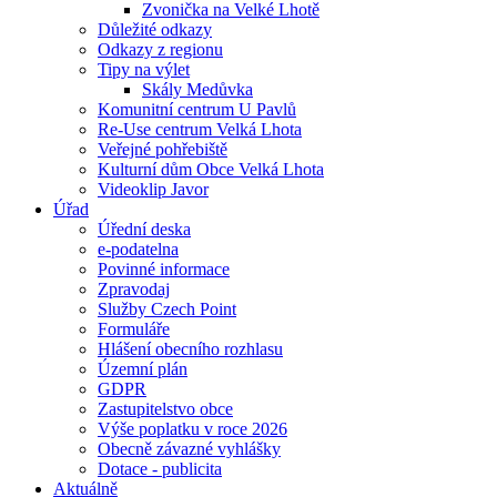
Zvonička na Velké Lhotě
Důležité odkazy
Odkazy z regionu
Tipy na výlet
Skály Medůvka
Komunitní centrum U Pavlů
Re-Use centrum Velká Lhota
Veřejné pohřebiště
Kulturní dům Obce Velká Lhota
Videoklip Javor
Úřad
Úřední deska
e-podatelna
Povinné informace
Zpravodaj
Služby Czech Point
Formuláře
Hlášení obecního rozhlasu
Územní plán
GDPR
Zastupitelstvo obce
Výše poplatku v roce 2026
Obecně závazné vyhlášky
Dotace - publicita
Aktuálně