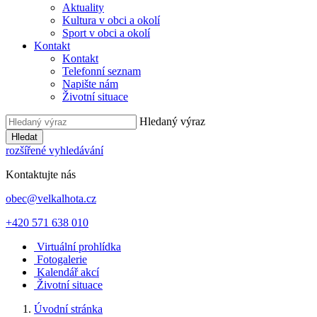
Aktuality
Kultura v obci a okolí
Sport v obci a okolí
Kontakt
Kontakt
Telefonní seznam
Napište nám
Životní situace
Hledaný výraz
Hledat
rozšířené vyhledávání
Kontaktujte nás
obec@velkalhota.cz
+420 571 638 010
Virtuální prohlídka
Fotogalerie
Kalendář akcí
Životní situace
Úvodní stránka