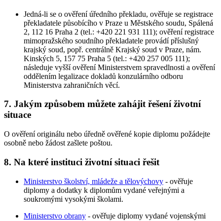
Jedná-li se o ověření úředního překladu, ověřuje se registrace
překladatele působícího v Praze u Městského soudu, Spálená
2, 112 16 Praha 2 (tel.: +420 221 931 111); ověření registrace
mimopražského soudního překladatele provádí příslušný
krajský soud, popř. centrálně Krajský soud v Praze, nám.
Kinských 5, 157 75 Praha 5 (tel.: +420 257 005 111);
následuje vyšší ověření Ministerstvem spravedlnosti a ověření
oddělením legalizace dokladů konzulárního odboru
Ministerstva zahraničních věcí.
7. Jakým způsobem můžete zahájit řešení životní
situace
O ověření originálu nebo úředně ověřené kopie diplomu požádejte
osobně nebo žádost zašlete poštou.
8. Na které instituci životní situaci řešit
Ministerstvo školství, mládeže a tělovýchovy
- ověřuje
diplomy a dodatky k diplomům vydané veřejnými a
soukromými vysokými školami.
Ministerstvo obrany
- ověřuje diplomy vydané vojenskými