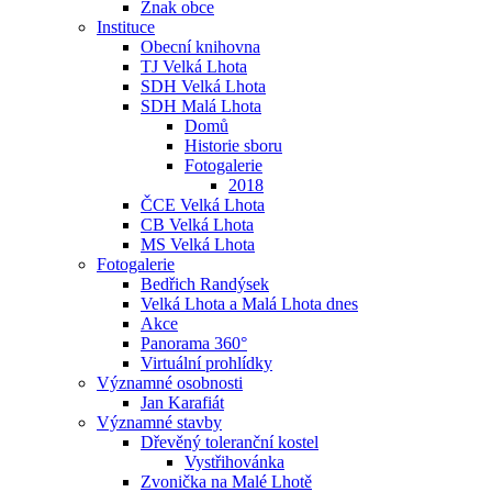
Znak obce
Instituce
Obecní knihovna
TJ Velká Lhota
SDH Velká Lhota
SDH Malá Lhota
Domů
Historie sboru
Fotogalerie
2018
ČCE Velká Lhota
CB Velká Lhota
MS Velká Lhota
Fotogalerie
Bedřich Randýsek
Velká Lhota a Malá Lhota dnes
Akce
Panorama 360°
Virtuální prohlídky
Významné osobnosti
Jan Karafiát
Významné stavby
Dřevěný toleranční kostel
Vystřihovánka
Zvonička na Malé Lhotě