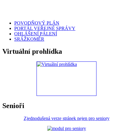
POVODŇOVÝ PLÁN
PORTÁL VEŘEJNÉ SPRÁVY
OHLÁŠENÍ PÁLENÍ
SRÁŽKOMĚR
Virtuální prohlídka
Senioři
Zjednodušená verze stránek nejen pro seniory