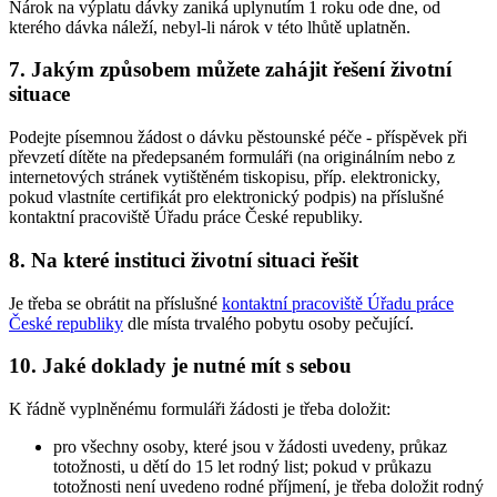
Nárok na výplatu dávky zaniká uplynutím 1 roku ode dne, od
kterého dávka náleží, nebyl-li nárok v této lhůtě uplatněn.
7. Jakým způsobem můžete zahájit řešení životní
situace
Podejte písemnou žádost o dávku pěstounské péče - příspěvek při
převzetí dítěte na předepsaném formuláři (na originálním nebo z
internetových stránek vytištěném tiskopisu, příp. elektronicky,
pokud vlastníte certifikát pro elektronický podpis) na příslušné
kontaktní pracoviště Úřadu práce České republiky.
8. Na které instituci životní situaci řešit
Je třeba se obrátit na příslušné
kontaktní pracoviště Úřadu práce
České republiky
dle místa trvalého pobytu osoby pečující.
10. Jaké doklady je nutné mít s sebou
K řádně vyplněnému formuláři žádosti je třeba doložit:
pro všechny osoby, které jsou v žádosti uvedeny, průkaz
totožnosti, u dětí do 15 let rodný list; pokud v průkazu
totožnosti není uvedeno rodné příjmení, je třeba doložit rodný