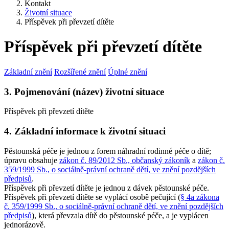
Kontakt
Životní situace
Příspěvek při převzetí dítěte
Příspěvek při převzetí dítěte
Základní znění
Rozšířené znění
Úplné znění
3. Pojmenování (název) životní situace
Příspěvek při převzetí dítěte
4. Základní informace k životní situaci
Pěstounská péče je jednou z forem náhradní rodinné péče o dítě;
úpravu obsahuje
zákon č. 89/2012 Sb., občanský zákoník
a
zákon č.
359/1999 Sb., o sociálně-právní ochraně dětí, ve znění pozdějších
předpisů
.
Příspěvek při převzetí dítěte je jednou z dávek pěstounské péče.
Příspěvek při převzetí dítěte se vyplácí osobě pečující (
§ 4a zákona
č. 359/1999 Sb., o sociálně-právní ochraně dětí, ve znění pozdějších
předpisů
), která převzala dítě do pěstounské péče, a je vyplácen
jednorázově.