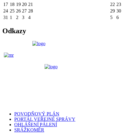
17
18
19
20
21
22
23
24
25
26
27
28
29
30
31
1
2
3
4
5
6
Odkazy
POVODŇOVÝ PLÁN
PORTÁL VEŘEJNÉ SPRÁVY
OHLÁŠENÍ PÁLENÍ
SRÁŽKOMĚR