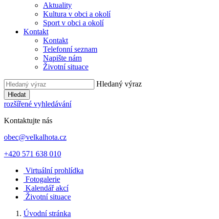
Aktuality
Kultura v obci a okolí
Sport v obci a okolí
Kontakt
Kontakt
Telefonní seznam
Napište nám
Životní situace
Hledaný výraz
Hledat
rozšířené vyhledávání
Kontaktujte nás
obec@velkalhota.cz
+420 571 638 010
Virtuální prohlídka
Fotogalerie
Kalendář akcí
Životní situace
Úvodní stránka