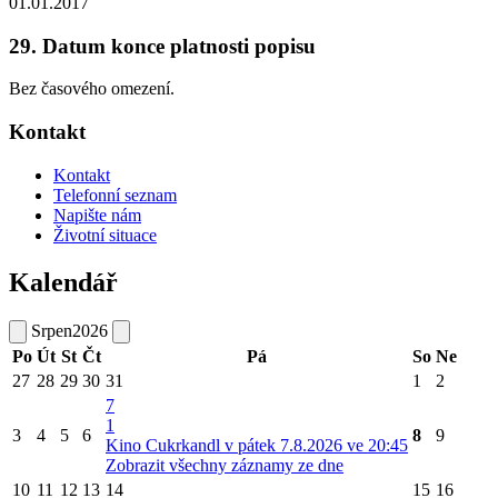
01.01.2017
29. Datum konce platnosti popisu
Bez časového omezení.
Kontakt
Kontakt
Telefonní seznam
Napište nám
Životní situace
Kalendář
Srpen
2026
Po
Út
St
Čt
Pá
So
Ne
27
28
29
30
31
1
2
7
1
3
4
5
6
8
9
Kino Cukrkandl v pátek 7.8.2026 ve 20:45
Zobrazit všechny záznamy ze dne
10
11
12
13
14
15
16