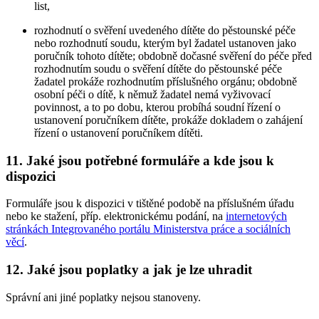
list,
rozhodnutí o svěření uvedeného dítěte do pěstounské péče
nebo rozhodnutí soudu, kterým byl žadatel ustanoven jako
poručník tohoto dítěte; obdobně dočasné svěření do péče před
rozhodnutím soudu o svěření dítěte do pěstounské péče
žadatel prokáže rozhodnutím příslušného orgánu; obdobně
osobní péči o dítě, k němuž žadatel nemá vyživovací
povinnost, a to po dobu, kterou probíhá soudní řízení o
ustanovení poručníkem dítěte, prokáže dokladem o zahájení
řízení o ustanovení poručníkem dítěti.
11. Jaké jsou potřebné formuláře a kde jsou k
dispozici
Formuláře jsou k dispozici v tištěné podobě na příslušném úřadu
nebo ke stažení, příp. elektronickému podání, na
internetových
stránkách Integrovaného portálu Ministerstva práce a sociálních
věcí
.
12. Jaké jsou poplatky a jak je lze uhradit
Správní ani jiné poplatky nejsou stanoveny.