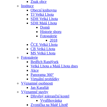
Znak obce
Instituce
Obecní knihovna
TJ Velká Lhota
SDH Velká Lhota
SDH Malá Lhota
Domů
Historie sboru
Fotogalerie
2018
ČCE Velká Lhota
CB Velká Lhota
MS Velká Lhota
Fotogalerie
Bedřich Randýsek
Velká Lhota a Malá Lhota dnes
Akce
Panorama 360°
Virtuální prohlídky
Významné osobnosti
Jan Karafiát
Významné stavby
Dřevěný toleranční kostel
Vystřihovánka
Zvonička na Malé Lhotě