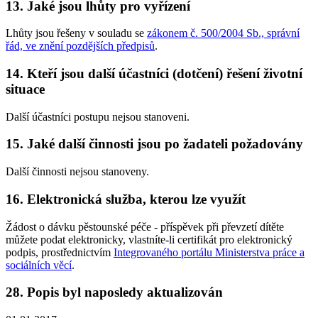
13. Jaké jsou lhůty pro vyřízení
Lhůty jsou řešeny v souladu se
zákonem č. 500/2004 Sb., správní
řád, ve znění pozdějších předpisů
.
14. Kteří jsou další účastníci (dotčení) řešení životní
situace
Další účastníci postupu nejsou stanoveni.
15. Jaké další činnosti jsou po žadateli požadovány
Další činnosti nejsou stanoveny.
16. Elektronická služba, kterou lze využít
Žádost o dávku pěstounské péče - příspěvek při převzetí dítěte
můžete podat elektronicky, vlastníte-li certifikát pro elektronický
podpis, prostřednictvím
Integrovaného portálu Ministerstva práce a
sociálních věcí
.
28. Popis byl naposledy aktualizován