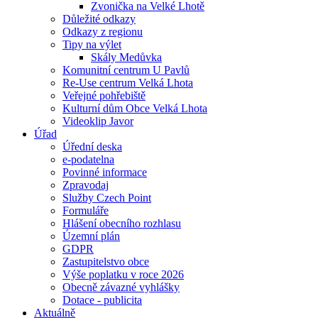
Zvonička na Velké Lhotě
Důležité odkazy
Odkazy z regionu
Tipy na výlet
Skály Medůvka
Komunitní centrum U Pavlů
Re-Use centrum Velká Lhota
Veřejné pohřebiště
Kulturní dům Obce Velká Lhota
Videoklip Javor
Úřad
Úřední deska
e-podatelna
Povinné informace
Zpravodaj
Služby Czech Point
Formuláře
Hlášení obecního rozhlasu
Územní plán
GDPR
Zastupitelstvo obce
Výše poplatku v roce 2026
Obecně závazné vyhlášky
Dotace - publicita
Aktuálně