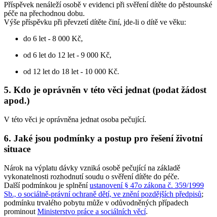
Příspěvek nenáleží osobě v evidenci při svěření dítěte do pěstounské
péče na přechodnou dobu.
Výše příspěvku při převzetí dítěte činí, jde-li o dítě ve věku:
do 6 let - 8 000 Kč,
od 6 let do 12 let - 9 000 Kč,
od 12 let do 18 let - 10 000 Kč.
5. Kdo je oprávněn v této věci jednat (podat žádost
apod.)
V této věci je oprávněna jednat osoba pečující.
6. Jaké jsou podmínky a postup pro řešení životní
situace
Nárok na výplatu dávky vzniká osobě pečující na základě
vykonatelnosti rozhodnutí soudu o svěření dítěte do péče.
Další podmínkou je splnění
ustanovení § 47o zákona č. 359/1999
Sb., o sociálně-právní ochraně dětí, ve znění pozdějších předpisů
;
podmínku trvalého pobytu může v odůvodněných případech
prominout
Ministerstvo práce a sociálních věcí
.