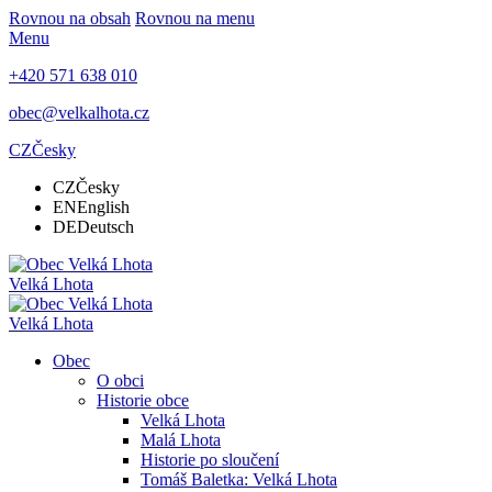
Rovnou na obsah
Rovnou na menu
Menu
+420 571 638 010
obec@velkalhota.cz
CZ
Česky
CZ
Česky
EN
English
DE
Deutsch
Velká Lhota
Velká Lhota
Obec
O obci
Historie obce
Velká Lhota
Malá Lhota
Historie po sloučení
Tomáš Baletka: Velká Lhota