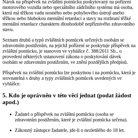
Nárok na příspěvek na zvláštní pomůcku poskytovaný na pořízení
motorového vozidla nebo speciálního zádržního systému má osoba,
která má těžkou vadu nosného nebo pohybového ústrojí anebo
těžkou nebo hlubokou mentální retardaci a stavy na rozhraní těžké
mentální retardace charakteru dlouhodobě nepříznivého zdravotního
stavu.
Seznam druhů a typů zvláštních pomůcek určených osobám se
zdravotním postižením, na jejichž pořízení se poskytuje příspěvek na
zvláštní pomůcku, je stanoven ve vyhlášce č. 388/2011 Sb., o
provedení některých ustanovení zákona o poskytování dávek
osobám se zdravotním postižením, ve znění pozdějších předpisů.
Příspěvek na zvláštní pomůcku lze poskytnou i na pomůcku, která je
srovnatelná s druhy a typy zvláštních pomůcek uvedených ve
vyhlášce.
5. Kdo je oprávněn v této věci jednat (podat žádost
apod.)
Žadatel o příspěvek na zvláštní pomůcku (osoba se
zdravotním postižením, které je zvláštní pomůcka určena).
Zákonný zástupce žadatele, jde-li o nezletilého do 18 let.