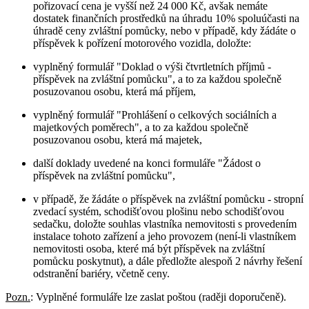
pořizovací cena je vyšší než 24 000 Kč, avšak nemáte
dostatek finančních prostředků na úhradu 10% spoluúčasti na
úhradě ceny zvláštní pomůcky, nebo v případě, kdy žádáte o
příspěvek k pořízení motorového vozidla, doložte:
vyplněný formulář "Doklad o výši čtvrtletních příjmů -
příspěvek na zvláštní pomůcku", a to za každou společně
posuzovanou osobu, která má příjem,
vyplněný formulář "Prohlášení o celkových sociálních a
majetkových poměrech", a to za každou společně
posuzovanou osobu, která má majetek,
další doklady uvedené na konci formuláře "Žádost o
příspěvek na zvláštní pomůcku",
v případě, že žádáte o příspěvek na zvláštní pomůcku - stropní
zvedací systém, schodišťovou plošinu nebo schodišťovou
sedačku, doložte souhlas vlastníka nemovitosti s provedením
instalace tohoto zařízení a jeho provozem (není-li vlastníkem
nemovitosti osoba, které má být příspěvek na zvláštní
pomůcku poskytnut), a dále předložte alespoň 2 návrhy řešení
odstranění bariéry, včetně ceny.
Pozn.
: Vyplněné formuláře lze zaslat poštou (raději doporučeně).