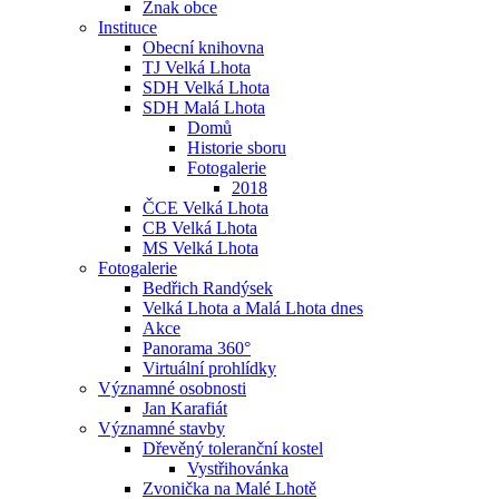
Znak obce
Instituce
Obecní knihovna
TJ Velká Lhota
SDH Velká Lhota
SDH Malá Lhota
Domů
Historie sboru
Fotogalerie
2018
ČCE Velká Lhota
CB Velká Lhota
MS Velká Lhota
Fotogalerie
Bedřich Randýsek
Velká Lhota a Malá Lhota dnes
Akce
Panorama 360°
Virtuální prohlídky
Významné osobnosti
Jan Karafiát
Významné stavby
Dřevěný toleranční kostel
Vystřihovánka
Zvonička na Malé Lhotě