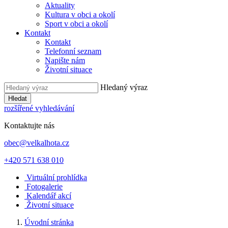
Aktuality
Kultura v obci a okolí
Sport v obci a okolí
Kontakt
Kontakt
Telefonní seznam
Napište nám
Životní situace
Hledaný výraz
Hledat
rozšířené vyhledávání
Kontaktujte nás
obec@velkalhota.cz
+420 571 638 010
Virtuální prohlídka
Fotogalerie
Kalendář akcí
Životní situace
Úvodní stránka