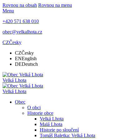
Rovnou na obsah
Rovnou na menu
Menu
+420 571 638 010
obec@velkalhota.cz
CZ
Česky
CZ
Česky
EN
English
DE
Deutsch
Velká Lhota
Velká Lhota
Obec
O obci
Historie obce
Velká Lhota
Malá Lhota
Historie po sloučení
Tomáš Baletka: Velká Lhota