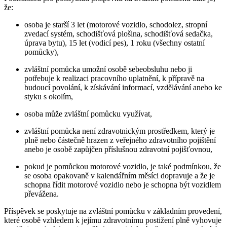
že:
osoba je starší 3 let (motorové vozidlo, schodolez, stropní
zvedací systém, schodišťová plošina, schodišťová sedačka,
úprava bytu), 15 let (vodicí pes), 1 roku (všechny ostatní
pomůcky),
zvláštní pomůcka umožní osobě sebeobsluhu nebo ji
potřebuje k realizaci pracovního uplatnění, k přípravě na
budoucí povolání, k získávání informací, vzdělávání anebo ke
styku s okolím,
osoba může zvláštní pomůcku využívat,
zvláštní pomůcka není zdravotnickým prostředkem, který je
plně nebo částečně hrazen z veřejného zdravotního pojištění
anebo je osobě zapůjčen příslušnou zdravotní pojišťovnou,
pokud je pomůckou motorové vozidlo, je také podmínkou, že
se osoba opakovaně v kalendářním měsíci dopravuje a že je
schopna řídit motorové vozidlo nebo je schopna být vozidlem
převážena.
Příspěvek se poskytuje na zvláštní pomůcku v základním provedení,
které osobě vzhledem k jejímu zdravotnímu postižení plně vyhovuje