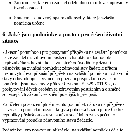
Zmocněnec, kterému žadatel udělí plnou moc k zastupování v
řízení o žádosti.
Soudem ustanovený opatrovník osoby, které je zvláštní
pomůcka určena.
6. Jaké jsou podmínky a postup pro řešení životní
situace
Základní podmínkou pro poskytnutí příspěvku na zvláštní pomůcku
je, že žadatel má zdravotní postižení charakteru dlouhodobě
nepříznivého zdravotního stavu, které odůvodňuje přiznání
příspěvku na zvláštní pomůcku; zdravotní stav žadatele přitom
nesmí vylučovat přiznání příspěvku na zvláštní pomůcku - zdravotní
stavy odůvodňující a vylučující přiznání příspěvku na zvláštní
pomůcku jsou uvedeny v příloze k zákonu č. 329/2011 Sb., o
poskytování dávek osobám se zdravotním postižením a o změně
souvisejících zákonů, ve znění pozdějších předpisů.
Za účelem posouzení plnění těchto podmínek nároku na příspěvek
na zvláštní pomůcku požádá krajská pobočka Úřadu práce České
republiky příslušnou okresní správu sociálního zabezpečení o
vypracování posudku zdravotního stavu žadatele.
Podmínkou pro poskytnutí příspěvku na zvláštní pomůcku dále je,