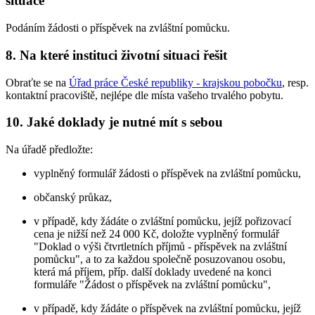
situace
Podáním žádosti o příspěvek na zvláštní pomůcku.
8. Na které instituci životní situaci řešit
Obraťte se na
Úřad práce České republiky - krajskou pobočku
, resp.
kontaktní pracoviště, nejlépe dle místa vašeho trvalého pobytu.
10. Jaké doklady je nutné mít s sebou
Na úřadě předložte:
vyplněný formulář žádosti o příspěvek na zvláštní pomůcku,
občanský průkaz,
v případě, kdy žádáte o zvláštní pomůcku, jejíž pořizovací
cena je nižší než 24 000 Kč, doložte vyplněný formulář
"Doklad o výši čtvrtletních příjmů - příspěvek na zvláštní
pomůcku", a to za každou společně posuzovanou osobu,
která má příjem, příp. další doklady uvedené na konci
formuláře "Žádost o příspěvek na zvláštní pomůcku",
v případě, kdy žádáte o příspěvek na zvláštní pomůcku, jejíž