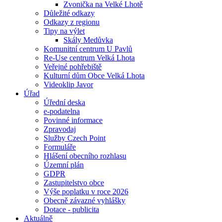
Zvonička na Velké Lhotě
Důležité odkazy
Odkazy z regionu
Tipy na výlet
Skály Medůvka
Komunitní centrum U Pavlů
Re-Use centrum Velká Lhota
Veřejné pohřebiště
Kulturní dům Obce Velká Lhota
Videoklip Javor
Úřad
Úřední deska
e-podatelna
Povinné informace
Zpravodaj
Služby Czech Point
Formuláře
Hlášení obecního rozhlasu
Územní plán
GDPR
Zastupitelstvo obce
Výše poplatku v roce 2026
Obecně závazné vyhlášky
Dotace - publicita
Aktuálně