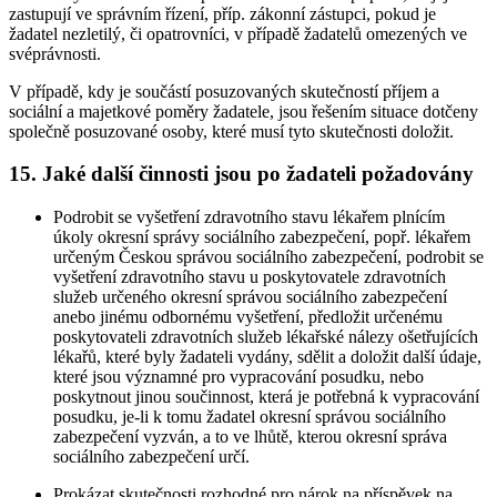
zastupují ve správním řízení, příp. zákonní zástupci, pokud je
žadatel nezletilý, či opatrovníci, v případě žadatelů omezených ve
svéprávnosti.
V případě, kdy je součástí posuzovaných skutečností příjem a
sociální a majetkové poměry žadatele, jsou řešením situace dotčeny
společně posuzované osoby, které musí tyto skutečnosti doložit.
15. Jaké další činnosti jsou po žadateli požadovány
Podrobit se vyšetření zdravotního stavu lékařem plnícím
úkoly okresní správy sociálního zabezpečení, popř. lékařem
určeným Českou správou sociálního zabezpečení, podrobit se
vyšetření zdravotního stavu u poskytovatele zdravotních
služeb určeného okresní správou sociálního zabezpečení
anebo jinému odbornému vyšetření, předložit určenému
poskytovateli zdravotních služeb lékařské nálezy ošetřujících
lékařů, které byly žadateli vydány, sdělit a doložit další údaje,
které jsou významné pro vypracování posudku, nebo
poskytnout jinou součinnost, která je potřebná k vypracování
posudku, je-li k tomu žadatel okresní správou sociálního
zabezpečení vyzván, a to ve lhůtě, kterou okresní správa
sociálního zabezpečení určí.
Prokázat skutečnosti rozhodné pro nárok na příspěvek na