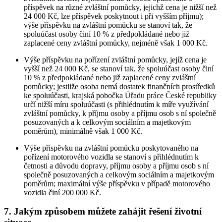
příspěvek na různé zvláštní pomůcky, jejichž cena je nižší než
24 000 Kč, lze příspěvek poskytnout i při vyšším příjmu);
výše příspěvku na zvláštní pomůcku se stanoví tak, že
spoluúčast osoby činí 10 % z předpokládané nebo již
zaplacené ceny zvláštní pomůcky, nejméně však 1 000 Kč.
Výše příspěvku na pořízení zvláštní pomůcky, jejíž cena je
vyšší než 24 000 Kč, se stanoví tak, že spoluúčast osoby činí
10 % z předpokládané nebo již zaplacené ceny zvláštní
pomůcky; jestliže osoba nemá dostatek finančních prostředků
ke spoluúčasti, krajská pobočka Úřadu práce České republiky
určí nižší míru spoluúčasti (s přihlédnutím k míře využívání
zvláštní pomůcky, k příjmu osoby a příjmu osob s ní společně
posuzovaných a k celkovým sociálním a majetkovým
poměrům), minimálně však 1 000 Kč.
Výše příspěvku na zvláštní pomůcku poskytovaného na
pořízení motorového vozidla se stanoví s přihlédnutím k
četnosti a důvodu dopravy, příjmu osoby a příjmu osob s ní
společně posuzovaných a celkovým sociálním a majetkovým
poměrům; maximální výše příspěvku v případě motorového
vozidla činí 200 000 Kč.
7. Jakým způsobem můžete zahájit řešení životní