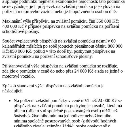
a splňuje podmínku nejmenší ekonomické náročnosti; tato podmínka
se nevyžaduje, je-li příspěvek na zvláštní pomůcku poskytován na
pořízení motorového vozidla nebo je-li oprávněnou osobou dítě.
Maximální výše příspěvku na zvláštní pomůcku činí 350 000 Kč;
400 000 Kč v případě příspěvku na zvláštní pomůcku na pořízení
schodišťové plošiny.
Součet vyplacených příspěvků na zvláštní pomůcku nesmí v 60
kalendářních měsících po sobě jdoucích přesáhnout částku 800 000
Kč; 850 000 Kč, pokud v této době byl poskytnut příspěvek na
zvláštní pomůcku na pořízení schodišťové plošiny.
Při stanovování výše příspěvku na zvláštní pomůcku se rozlišuje,
zda jde o pomůcku v ceně do nebo přes 24 000 Kč a zda se jedná o
motorové vozidlo.
Způsob stanovení výše příspěvku na zvláštní pomůcku je
následující:
Na pořízení zvláštní pomůcky v ceně nižší než 24 000 Kč se
příspěvek na zvláštní pomůcku poskytne jen osobě, která má
příjem (příjem s ní společně posuzovaných osob) nižší než
8násobek životního minima jednotlivce nebo životního
minima společně posuzovaných osob (z důvodů hodných
zvláštního zřetele, zejména žádá-li osoba opakovaně o