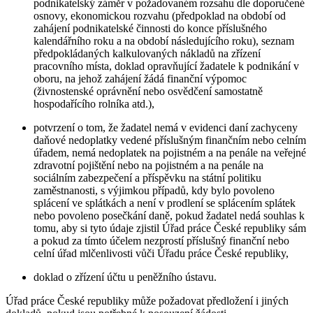
podnikatelský záměr v požadovaném rozsahu dle doporučené
osnovy, ekonomickou rozvahu (předpoklad na období od
zahájení podnikatelské činnosti do konce příslušného
kalendářního roku a na období následujícího roku), seznam
předpokládaných kalkulovaných nákladů na zřízení
pracovního místa, doklad opravňující žadatele k podnikání v
oboru, na jehož zahájení žádá finanční výpomoc
(živnostenské oprávnění nebo osvědčení samostatně
hospodařícího rolníka atd.),
potvrzení o tom, že žadatel nemá v evidenci daní zachyceny
daňové nedoplatky vedené příslušným finančním nebo celním
úřadem, nemá nedoplatek na pojistném a na penále na veřejné
zdravotní pojištění nebo na pojistném a na penále na
sociálním zabezpečení a příspěvku na státní politiku
zaměstnanosti, s výjimkou případů, kdy bylo povoleno
splácení ve splátkách a není v prodlení se splácením splátek
nebo povoleno posečkání daně, pokud žadatel nedá souhlas k
tomu, aby si tyto údaje zjistil Úřad práce České republiky sám
a pokud za tímto účelem nezprostí příslušný finanční nebo
celní úřad mlčenlivosti vůči Úřadu práce České republiky,
doklad o zřízení účtu u peněžního ústavu.
Úřad práce České republiky může požadovat předložení i jiných