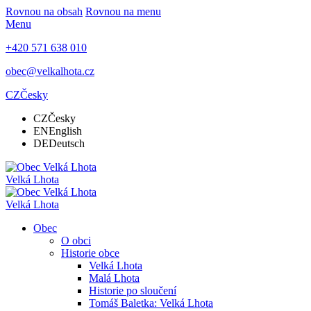
Rovnou na obsah
Rovnou na menu
Menu
+420 571 638 010
obec@velkalhota.cz
CZ
Česky
CZ
Česky
EN
English
DE
Deutsch
Velká Lhota
Velká Lhota
Obec
O obci
Historie obce
Velká Lhota
Malá Lhota
Historie po sloučení
Tomáš Baletka: Velká Lhota