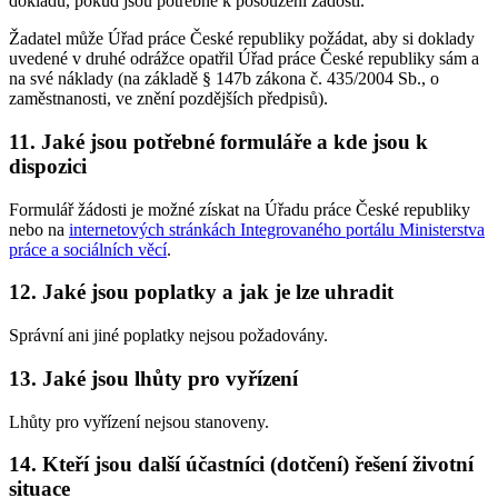
dokladů, pokud jsou potřebné k posouzení žádosti.
Žadatel může Úřad práce České republiky požádat, aby si doklady
uvedené v druhé odrážce opatřil Úřad práce České republiky sám a
na své náklady (na základě § 147b zákona č. 435/2004 Sb., o
zaměstnanosti, ve znění pozdějších předpisů).
11. Jaké jsou potřebné formuláře a kde jsou k
dispozici
Formulář žádosti je možné získat na Úřadu práce České republiky
nebo na
internetových stránkách Integrovaného portálu Ministerstva
práce a sociálních věcí
.
12. Jaké jsou poplatky a jak je lze uhradit
Správní ani jiné poplatky nejsou požadovány.
13. Jaké jsou lhůty pro vyřízení
Lhůty pro vyřízení nejsou stanoveny.
14. Kteří jsou další účastníci (dotčení) řešení životní
situace