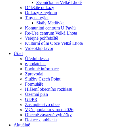
Zvonička na Velké Lhotě
Důležité odkazy
Odkazy z regionu
Tipy na výlet
Skály Medůvka
Komunitní centrum U Pavlů
Re-Use centrum Velká Lhota
Veřejné pohřebiště
Kulturní dům Obce Velká Lhota
Videoklip Javor
Úřad
Úřední deska
e-podatelna
Povinné informace
Zpravodaj
Služby Czech Point
Formuláře
Hlášení obecního rozhlasu
Územní plán
GDPR
Zastupitelstvo obce
Výše poplatku v roce 2026
Obecně závazné vyhlášky
Dotace - publicita
Aktuálně