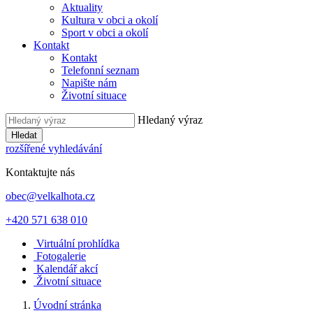
Aktuality
Kultura v obci a okolí
Sport v obci a okolí
Kontakt
Kontakt
Telefonní seznam
Napište nám
Životní situace
Hledaný výraz
Hledat
rozšířené vyhledávání
Kontaktujte nás
obec@velkalhota.cz
+420 571 638 010
Virtuální prohlídka
Fotogalerie
Kalendář akcí
Životní situace
Úvodní stránka