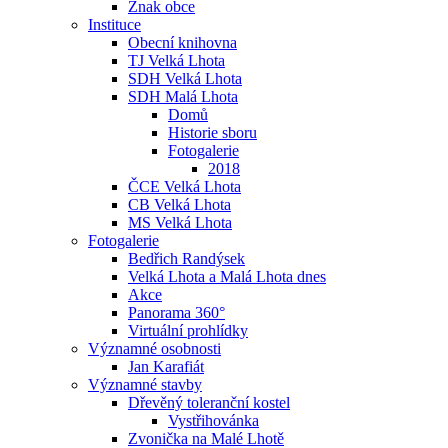
Znak obce
Instituce
Obecní knihovna
TJ Velká Lhota
SDH Velká Lhota
SDH Malá Lhota
Domů
Historie sboru
Fotogalerie
2018
ČCE Velká Lhota
CB Velká Lhota
MS Velká Lhota
Fotogalerie
Bedřich Randýsek
Velká Lhota a Malá Lhota dnes
Akce
Panorama 360°
Virtuální prohlídky
Významné osobnosti
Jan Karafiát
Významné stavby
Dřevěný toleranční kostel
Vystřihovánka
Zvonička na Malé Lhotě