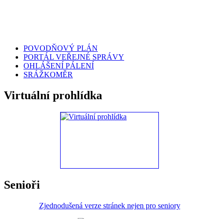
POVODŇOVÝ PLÁN
PORTÁL VEŘEJNÉ SPRÁVY
OHLÁŠENÍ PÁLENÍ
SRÁŽKOMĚR
Virtuální prohlídka
Senioři
Zjednodušená verze stránek nejen pro seniory