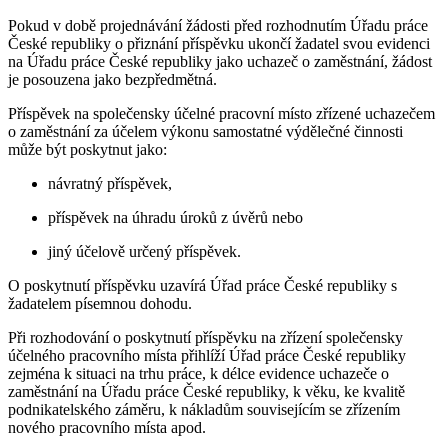
Pokud v době projednávání žádosti před rozhodnutím Úřadu práce
České republiky o přiznání příspěvku ukončí žadatel svou evidenci
na Úřadu práce České republiky jako uchazeč o zaměstnání, žádost
je posouzena jako bezpředmětná.
Příspěvek na společensky účelné pracovní místo zřízené uchazečem
o zaměstnání za účelem výkonu samostatné výdělečné činnosti
může být poskytnut jako:
návratný příspěvek,
příspěvek na úhradu úroků z úvěrů nebo
jiný účelově určený příspěvek.
O poskytnutí příspěvku uzavírá Úřad práce České republiky s
žadatelem písemnou dohodu.
Při rozhodování o poskytnutí příspěvku na zřízení společensky
účelného pracovního místa přihlíží Úřad práce České republiky
zejména k situaci na trhu práce, k délce evidence uchazeče o
zaměstnání na Úřadu práce České republiky, k věku, ke kvalitě
podnikatelského záměru, k nákladům souvisejícím se zřízením
nového pracovního místa apod.