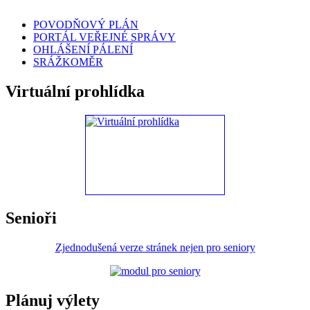
POVODŇOVÝ PLÁN
PORTÁL VEŘEJNÉ SPRÁVY
OHLÁŠENÍ PÁLENÍ
SRÁŽKOMĚR
Virtuální prohlídka
Senioři
Zjednodušená verze stránek nejen pro seniory
Plánuj výlety