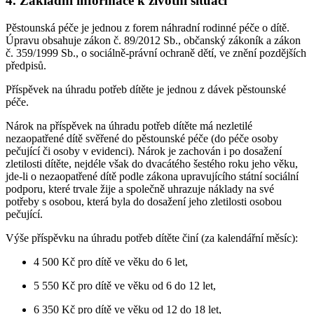
4. Základní informace k životní situaci
Pěstounská péče je jednou z forem náhradní rodinné péče o dítě.
Úpravu obsahuje zákon č. 89/2012 Sb., občanský zákoník a zákon
č. 359/1999 Sb., o sociálně-právní ochraně dětí, ve znění pozdějších
předpisů.
Příspěvek na úhradu potřeb dítěte je jednou z dávek pěstounské
péče.
Nárok na příspěvek na úhradu potřeb dítěte má nezletilé
nezaopatřené dítě svěřené do pěstounské péče (do péče osoby
pečující či osoby v evidenci). Nárok je zachován i po dosažení
zletilosti dítěte, nejdéle však do dvacátého šestého roku jeho věku,
jde-li o nezaopatřené dítě podle zákona upravujícího státní sociální
podporu, které trvale žije a společně uhrazuje náklady na své
potřeby s osobou, která byla do dosažení jeho zletilosti osobou
pečující.
Výše příspěvku na úhradu potřeb dítěte činí (za kalendářní měsíc):
4 500 Kč pro dítě ve věku do 6 let,
5 550 Kč pro dítě ve věku od 6 do 12 let,
6 350 Kč pro dítě ve věku od 12 do 18 let,