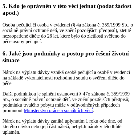
5. Kdo je oprávněn v této věci jednat (podat žádost
apod.)
Osoba pečující či osoba v evidenci (§ 4a zákona č. 359/1999 Sb., o
sociálně-právní ochraně dětí, ve znění pozdějších předpisů), zletilé
nezaopatřené dítěte do 26 let, které bylo do zletilosti svěřeno do
péče osoby pečující.
6. Jaké jsou podmínky a postup pro řešení životní
situace
Nárok na výplatu dávky vzniká osobě pečující a osobě v evidenci
na základě vykonatelnosti rozhodnutí soudu o svěření dítěte do
péče.
Další podmínkou je splnění ustanovení § 47o zákona č. 359/1999
Sb., o sociálně-právní ochraně dětí, ve znění pozdějších předpisů;
podmínku trvalého pobytu může v odůvodněných případech
prominout
Ministerstvo práce a sociálních věcí
.
Nárok na výplatu dávky zaniká uplynutím 1 roku ode dne, od
kterého dávka nebo její část náleží, nebyl-li nárok v této lhůtě
uplatněn.