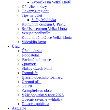
Zvonička na Velké Lhotě
Důležité odkazy
Odkazy z regionu
Tipy na výlet
Skály Medůvka
Komunitní centrum U Pavlů
Re-Use centrum Velká Lhota
Veřejné pohřebiště
Kulturní dům Obce Velká Lhota
Videoklip Javor
Úřad
Úřední deska
e-podatelna
Povinné informace
Zpravodaj
Služby Czech Point
Formuláře
Hlášení obecního rozhlasu
Územní plán
GDPR
Zastupitelstvo obce
Výše poplatku v roce 2026
Obecně závazné vyhlášky
Dotace - publicita
Aktuálně