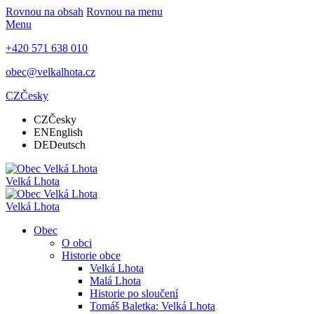
Rovnou na obsah
Rovnou na menu
Menu
+420 571 638 010
obec@velkalhota.cz
CZ
Česky
CZ
Česky
EN
English
DE
Deutsch
Velká Lhota
Velká Lhota
Obec
O obci
Historie obce
Velká Lhota
Malá Lhota
Historie po sloučení
Tomáš Baletka: Velká Lhota