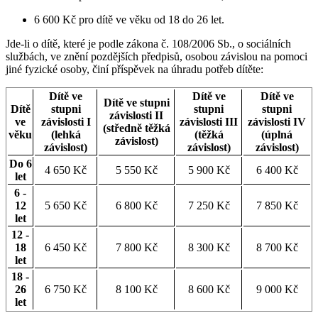
6 600 Kč pro dítě ve věku od 18 do 26 let.
Jde-li o dítě, které je podle zákona č. 108/2006 Sb., o sociálních
službách, ve znění pozdějších předpisů, osobou závislou na pomoci
jiné fyzické osoby, činí příspěvek na úhradu potřeb dítěte:
Dítě ve
Dítě ve
Dítě ve
Dítě ve stupni
Dítě
stupni
stupni
stupni
závislosti II
ve
závislosti I
závislosti III
závislosti IV
(středně těžká
věku
(lehká
(těžká
(úplná
závislost)
závislost)
závislost)
závislost)
Do 6
4 650 Kč
5 550 Kč
5 900 Kč
6 400 Kč
let
6 -
12
5 650 Kč
6 800 Kč
7 250 Kč
7 850 Kč
let
12 -
18
6 450 Kč
7 800 Kč
8 300 Kč
8 700 Kč
let
18 -
26
6 750 Kč
8 100 Kč
8 600 Kč
9 000 Kč
let