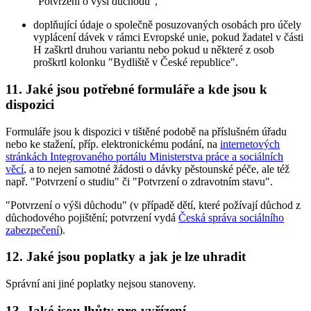
"Potvrzení o výši důchodu",
doplňující údaje o společně posuzovaných osobách pro účely
vyplácení dávek v rámci Evropské unie, pokud žadatel v části
H zaškrtl druhou variantu nebo pokud u některé z osob
proškrtl kolonku "Bydliště v České republice".
11. Jaké jsou potřebné formuláře a kde jsou k
dispozici
Formuláře jsou k dispozici v tištěné podobě na příslušném úřadu
nebo ke stažení, příp. elektronickému podání, na
internetových
stránkách Integrovaného portálu Ministerstva práce a sociálních
věcí
, a to nejen samotné žádosti o dávky pěstounské péče, ale též
např. "Potvrzení o studiu" či "Potvrzení o zdravotním stavu".
"Potvrzení o výši důchodu" (v případě dětí, které požívají důchod z
důchodového pojištění; potvrzení vydá
Česká správa sociálního
zabezpečení
).
12. Jaké jsou poplatky a jak je lze uhradit
Správní ani jiné poplatky nejsou stanoveny.
13. Jaké jsou lhůty pro vyřízení