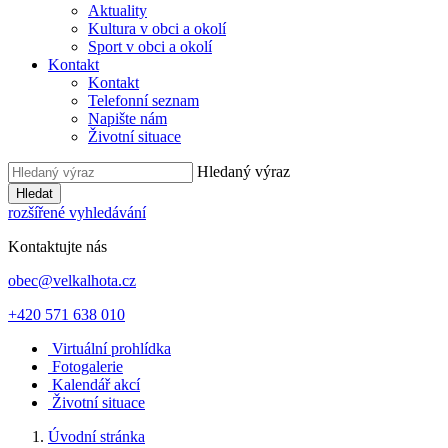
Aktuality
Kultura v obci a okolí
Sport v obci a okolí
Kontakt
Kontakt
Telefonní seznam
Napište nám
Životní situace
Hledaný výraz
Hledat
rozšířené vyhledávání
Kontaktujte nás
obec@velkalhota.cz
+420 571 638 010
Virtuální prohlídka
Fotogalerie
Kalendář akcí
Životní situace
Úvodní stránka