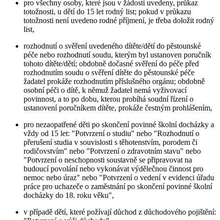
pro všechny osoby, které jsou v žádosti uvedeny, průkaz
totožnosti, u dětí do 15 let rodný list; pokud v průkazu
totožnosti není uvedeno rodné příjmení, je třeba doložit rodný
list,
rozhodnutí o svěření uvedeného dítěte/dětí do pěstounské
péče nebo rozhodnutí soudu, kterým byl ustanoven poručník
tohoto dítěte/dětí; obdobně dočasné svěření do péče před
rozhodnutím soudu o svěření dítěte do pěstounské péče
žadatel prokáže rozhodnutím příslušného orgánu; obdobně
osobní péči o dítě, k němuž žadatel nemá vyživovací
povinnost, a to po dobu, kterou probíhá soudní řízení o
ustanovení poručníkem dítěte, prokáže čestným prohlášením,
pro nezaopatřené děti po skončení povinné školní docházky a
vždy od 15 let: "Potvrzení o studiu" nebo "Rozhodnutí o
přerušení studia v souvislosti s těhotenstvím, porodem či
rodičovstvím" nebo "Potvrzení o zdravotním stavu" nebo
"Potvrzení o neschopnosti soustavně se připravovat na
budoucí povolání nebo vykonávat výdělečnou činnost pro
nemoc nebo úraz" nebo "Potvrzení o vedení v evidenci úřadu
práce pro uchazeče o zaměstnání po skončení povinné školní
docházky do 18. roku věku",
v případě dětí, které požívají důchod z důchodového pojištění: