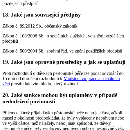
pozdějších předpisů
18. Jaké jsou související předpisy
Zákon č. 89/2012 Sb., občanský zákoník
Zákon č. 108/2006 Sb., o sociálních službách, ve znění pozdějších
předpisů
Zákon č. 500/2004 Sb., správní řád, ve znění pozdějších předpisů
19. Jaké jsou opravné prostředky a jak se uplatňují
Proti rozhodnutí o dávkách pěstounské péče lze podat odvolání do
15 dnů od doručení rozhodnutí k
Ministerstvu práce a sociálních
věcí
prostřednictvím úřadu, který rozhodl.
20. Jaké sankce mohou být uplatněny v případě
nedodržení povinností
Příjemce, který přijal dávku pěstounské péče nebo její část, ačkoli
musel z okolností předpokládat, že byly vyplaceny neprávem nebo
ve vyšší částce, než náležely, nebo jinak způsobil, že dávky
pěstounské péče byly vyplaceny neprávem nebo v nesprávné výši,