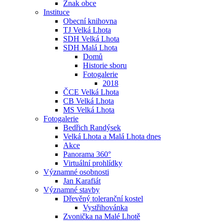
Znak obce
Instituce
Obecní knihovna
TJ Velká Lhota
SDH Velká Lhota
SDH Malá Lhota
Domů
Historie sboru
Fotogalerie
2018
ČCE Velká Lhota
CB Velká Lhota
MS Velká Lhota
Fotogalerie
Bedřich Randýsek
Velká Lhota a Malá Lhota dnes
Akce
Panorama 360°
Virtuální prohlídky
Významné osobnosti
Jan Karafiát
Významné stavby
Dřevěný toleranční kostel
Vystřihovánka
Zvonička na Malé Lhotě