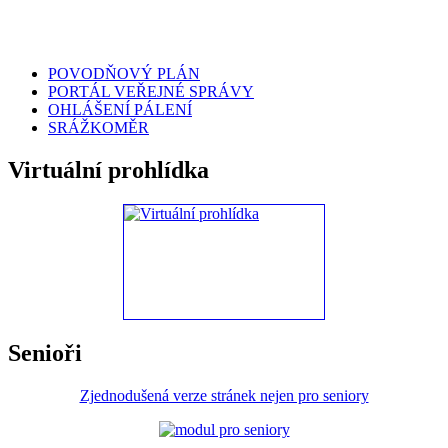
POVODŇOVÝ PLÁN
PORTÁL VEŘEJNÉ SPRÁVY
OHLÁŠENÍ PÁLENÍ
SRÁŽKOMĚR
Virtuální prohlídka
Senioři
Zjednodušená verze stránek nejen pro seniory