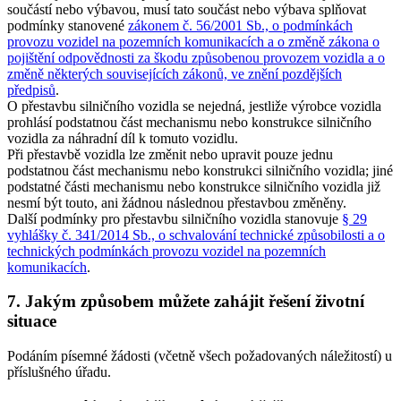
součástí nebo výbavou, musí tato součást nebo výbava splňovat
podmínky stanovené
zákonem č. 56/2001 Sb., o podmínkách
provozu vozidel na pozemních komunikacích a o změně zákona o
pojištění odpovědnosti za škodu způsobenou provozem vozidla a o
změně některých souvisejících zákonů, ve znění pozdějších
předpisů
.
O přestavbu silničního vozidla se nejedná, jestliže výrobce vozidla
prohlásí podstatnou část mechanismu nebo konstrukce silničního
vozidla za náhradní díl k tomuto vozidlu.
Při přestavbě vozidla lze změnit nebo upravit pouze jednu
podstatnou část mechanismu nebo konstrukci silničního vozidla; jiné
podstatné části mechanismu nebo konstrukce silničního vozidla již
nesmí být touto, ani žádnou následnou přestavbou změněny.
Další podmínky pro přestavbu silničního vozidla stanovuje
§ 29
vyhlášky č. 341/2014 Sb., o schvalování technické způsobilosti a o
technických podmínkách provozu vozidel na pozemních
komunikacích
.
7. Jakým způsobem můžete zahájit řešení životní
situace
Podáním písemné žádosti (včetně všech požadovaných náležitostí) u
příslušného úřadu.