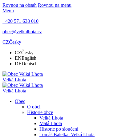
Rovnou na obsah
Rovnou na menu
Menu
+420 571 638 010
obec@velkalhota.cz
CZ
Česky
CZ
Česky
EN
English
DE
Deutsch
Velká Lhota
Velká Lhota
Obec
O obci
Historie obce
Velká Lhota
Malá Lhota
Historie po sloučení
Tomáš Baletka: Velká Lhota