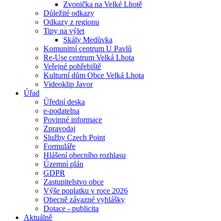
Zvonička na Velké Lhotě
Důležité odkazy
Odkazy z regionu
Tipy na výlet
Skály Medůvka
Komunitní centrum U Pavlů
Re-Use centrum Velká Lhota
Veřejné pohřebiště
Kulturní dům Obce Velká Lhota
Videoklip Javor
Úřad
Úřední deska
e-podatelna
Povinné informace
Zpravodaj
Služby Czech Point
Formuláře
Hlášení obecního rozhlasu
Územní plán
GDPR
Zastupitelstvo obce
Výše poplatku v roce 2026
Obecně závazné vyhlášky
Dotace - publicita
Aktuálně