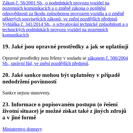
Zákon č. 56/2001 Sb., o podmínkách provozu vozidel na
pozemních komunikacích a o změně zákona o pojištění
odpovědnosti za škodu způsobenou provozem vozidla a o změně
některých souvisejících zákonů, ve znění pozdějších předpisů
Vyhláška č. 341/2014 Sb., o schvalování technické způsobilosti a o
technických podmínkách provozu vozidel na pozemních
komunikacích
19. Jaké jsou opravné prostředky a jak se uplatňují
Opravné prostředky jsou řešeny v souladu se
zákonem č. 500/2004
Sb., správní řád, ve znění pozdějších předpisů
.
20. Jaké sankce mohou být uplatněny v případě
nedodržení povinností
Sankce nejsou stanoveny.
23. Informace o popisovaném postupu (o řešení
životní situace) je možné získat také z jiných zdrojů
a v jiné formě
Ministerstvo dopravy