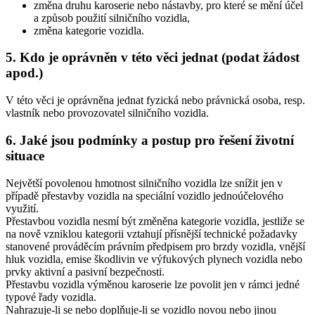
změna druhu karoserie nebo nástavby, pro které se mění účel
a způsob použití silničního vozidla,
změna kategorie vozidla.
5. Kdo je oprávněn v této věci jednat (podat žádost
apod.)
V této věci je oprávněna jednat fyzická nebo právnická osoba, resp.
vlastník nebo provozovatel silničního vozidla.
6. Jaké jsou podmínky a postup pro řešení životní
situace
Největší povolenou hmotnost silničního vozidla lze snížit jen v
případě přestavby vozidla na speciální vozidlo jednoúčelového
využití.
Přestavbou vozidla nesmí být změněna kategorie vozidla, jestliže se
na nově vzniklou kategorii vztahují přísnější technické požadavky
stanovené prováděcím právním předpisem pro brzdy vozidla, vnější
hluk vozidla, emise škodlivin ve výfukových plynech vozidla nebo
prvky aktivní a pasivní bezpečnosti.
Přestavbu vozidla výměnou karoserie lze povolit jen v rámci jedné
typové řady vozidla.
Nahrazuje-li se nebo doplňuje-li se vozidlo novou nebo jinou