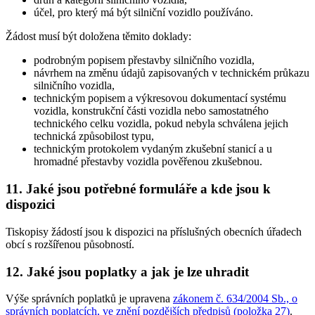
účel, pro který má být silniční vozidlo používáno.
Žádost musí být doložena těmito doklady:
podrobným popisem přestavby silničního vozidla,
návrhem na změnu údajů zapisovaných v technickém průkazu
silničního vozidla,
technickým popisem a výkresovou dokumentací systému
vozidla, konstrukční části vozidla nebo samostatného
technického celku vozidla, pokud nebyla schválena jejich
technická způsobilost typu,
technickým protokolem vydaným zkušební stanicí a u
hromadné přestavby vozidla pověřenou zkušebnou.
11. Jaké jsou potřebné formuláře a kde jsou k
dispozici
Tiskopisy žádostí jsou k dispozici na příslušných obecních úřadech
obcí s rozšířenou působností.
12. Jaké jsou poplatky a jak je lze uhradit
Výše správních poplatků je upravena
zákonem č. 634/2004 Sb., o
správních poplatcích, ve znění pozdějších předpisů (položka 27)
.