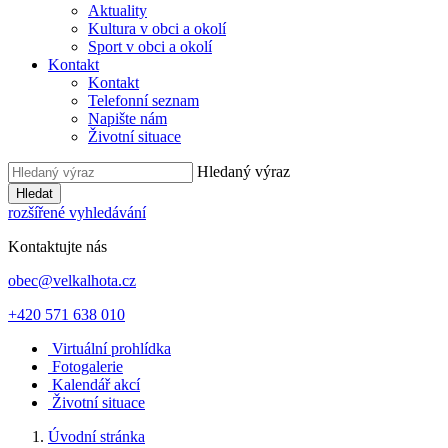
Aktuality
Kultura v obci a okolí
Sport v obci a okolí
Kontakt
Kontakt
Telefonní seznam
Napište nám
Životní situace
Hledaný výraz
Hledat
rozšířené vyhledávání
Kontaktujte nás
obec@velkalhota.cz
+420 571 638 010
Virtuální prohlídka
Fotogalerie
Kalendář akcí
Životní situace
Úvodní stránka