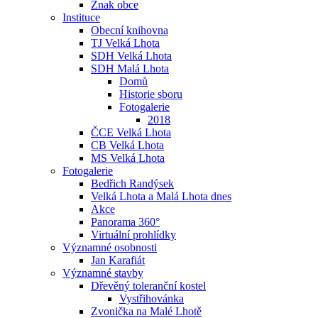
Znak obce
Instituce
Obecní knihovna
TJ Velká Lhota
SDH Velká Lhota
SDH Malá Lhota
Domů
Historie sboru
Fotogalerie
2018
ČCE Velká Lhota
CB Velká Lhota
MS Velká Lhota
Fotogalerie
Bedřich Randýsek
Velká Lhota a Malá Lhota dnes
Akce
Panorama 360°
Virtuální prohlídky
Významné osobnosti
Jan Karafiát
Významné stavby
Dřevěný toleranční kostel
Vystřihovánka
Zvonička na Malé Lhotě