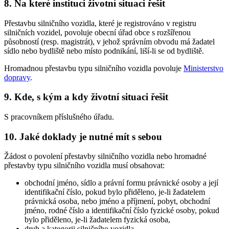
8. Na které instituci životní situaci řešit
Přestavbu silničního vozidla, které je registrováno v registru
silničních vozidel, povoluje obecní úřad obce s rozšířenou
působností (resp. magistrát), v jehož správním obvodu má žadatel
sídlo nebo bydliště nebo místo podnikání, liší-li se od bydliště.
Hromadnou přestavbu typu silničního vozidla povoluje
Ministerstvo
dopravy
.
9. Kde, s kým a kdy životní situaci řešit
S pracovníkem příslušného úřadu.
10. Jaké doklady je nutné mít s sebou
Žádost o povolení přestavby silničního vozidla nebo hromadné
přestavby typu silničního vozidla musí obsahovat:
obchodní jméno, sídlo a právní formu právnické osoby a její
identifikační číslo, pokud bylo přiděleno, je-li žadatelem
právnická osoba, nebo jméno a příjmení, pobyt, obchodní
jméno, rodné číslo a identifikační číslo fyzické osoby, pokud
bylo přiděleno, je-li žadatelem fyzická osoba,
druh a kategorii silničního vozidla,