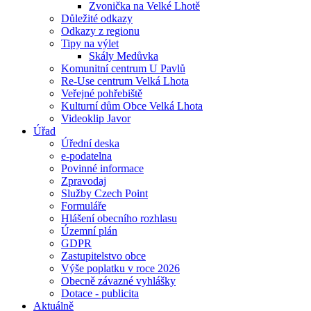
Zvonička na Velké Lhotě
Důležité odkazy
Odkazy z regionu
Tipy na výlet
Skály Medůvka
Komunitní centrum U Pavlů
Re-Use centrum Velká Lhota
Veřejné pohřebiště
Kulturní dům Obce Velká Lhota
Videoklip Javor
Úřad
Úřední deska
e-podatelna
Povinné informace
Zpravodaj
Služby Czech Point
Formuláře
Hlášení obecního rozhlasu
Územní plán
GDPR
Zastupitelstvo obce
Výše poplatku v roce 2026
Obecně závazné vyhlášky
Dotace - publicita
Aktuálně