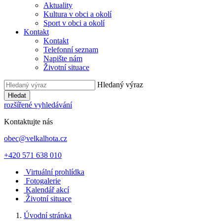
Aktuality
Kultura v obci a okolí
Sport v obci a okolí
Kontakt
Kontakt
Telefonní seznam
Napište nám
Životní situace
Hledaný výraz
Hledat
rozšířené vyhledávání
Kontaktujte nás
obec@velkalhota.cz
+420 571 638 010
Virtuální prohlídka
Fotogalerie
Kalendář akcí
Životní situace
Úvodní stránka