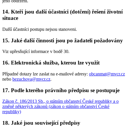
jeho obdržení.
14. Kteří jsou další účastníci (dotčení) řešení životní
situace
Další účastníci postupu nejsou stanoveni.
15. Jaké další činnosti jsou po žadateli požadovány
Viz upřesňující informace v bodě 30.
16. Elektronická služba, kterou lze využít
Případné dotazy lze zaslat na e-mailové adresy:
obcanmat@mvcr.cz
nebo
bezuchova@mvcr.cz
.
17. Podle kterého právního předpisu se postupuje
Zákon č. 186/2013 Sb., o státním občanství České republiky a o
změně některých zákonů (zákon o státním občanství České
republiky)
18. Jaké jsou související předpisy