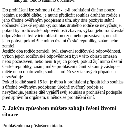
nabytím tohoto státního občanství.
Do prohlášení lze zahrnou i dítě - je-li prohlášení činěno pouze
jedním z rodičů dítěte, je nutné předložit souhlas druhého rodiče s
jeho úředně ověřeným podpisem s tím, aby dítě pozbylo státní
občanství České republiky; souhlas druhého rodiče se nevyžaduje,
pokud byl rodičovské odpovědnosti zbaven, výkon jeho rodičovské
odpovědnosti byl v této oblasti omezen nebo pozastaven, není-li
jeho pobyt, pokud žije mimo území České republiky, znám nebo
zemřel.
Jestliže oba rodiče zemřeli, byli zbaveni rodičovské odpovědnosti,
výkon jejich rodičovské odpovědnosti byl v této oblasti omezen
nebo pozastaven, nebo není-li jejich pobyt, pokud žijí mimo území
České republiky, znám, může prohlášení učinit zákonný zástupce
dítěte nebo opatrovník; souhlas rodičů se v takových případech
nevyžaduje.
Pokud je dítě starší 15 let, je třeba k prohlášení připojit jeho souhlas
s úředně ověřeným podpisem; úředně ověřený podpis se
nevyžaduje, jestliže dítě vyjádří svůj souhlas a prohlášení podepíše
před správním orgánem, u něhož se prohlášení činí.
7. Jakým způsobem můžete zahájit řešení životní
situace
Prohlášením na příslušném úřadu.