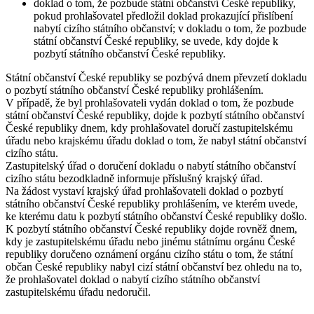
doklad o tom, že pozbude státní občanství České republiky,
pokud prohlašovatel předložil doklad prokazující přislíbení
nabytí cizího státního občanství; v dokladu o tom, že pozbude
státní občanství České republiky, se uvede, kdy dojde k
pozbytí státního občanství České republiky.
Státní občanství České republiky se pozbývá dnem převzetí dokladu
o pozbytí státního občanství České republiky prohlášením.
V případě, že byl prohlašovateli vydán doklad o tom, že pozbude
státní občanství České republiky, dojde k pozbytí státního občanství
České republiky dnem, kdy prohlašovatel doručí zastupitelskému
úřadu nebo krajskému úřadu doklad o tom, že nabyl státní občanství
cizího státu.
Zastupitelský úřad o doručení dokladu o nabytí státního občanství
cizího státu bezodkladně informuje příslušný krajský úřad.
Na žádost vystaví krajský úřad prohlašovateli doklad o pozbytí
státního občanství České republiky prohlášením, ve kterém uvede,
ke kterému datu k pozbytí státního občanství České republiky došlo.
K pozbytí státního občanství České republiky dojde rovněž dnem,
kdy je zastupitelskému úřadu nebo jinému státnímu orgánu České
republiky doručeno oznámení orgánu cizího státu o tom, že státní
občan České republiky nabyl cizí státní občanství bez ohledu na to,
že prohlašovatel doklad o nabytí cizího státního občanství
zastupitelskému úřadu nedoručil.