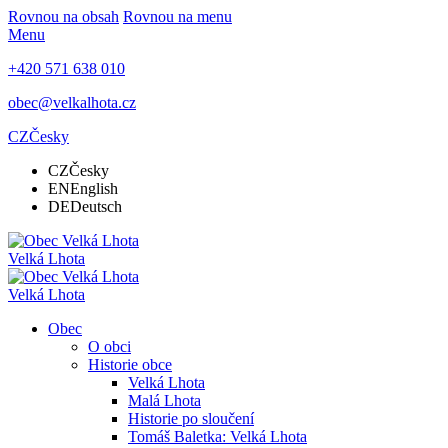
Rovnou na obsah
Rovnou na menu
Menu
+420 571 638 010
obec@velkalhota.cz
CZ
Česky
CZ
Česky
EN
English
DE
Deutsch
Velká Lhota
Velká Lhota
Obec
O obci
Historie obce
Velká Lhota
Malá Lhota
Historie po sloučení
Tomáš Baletka: Velká Lhota