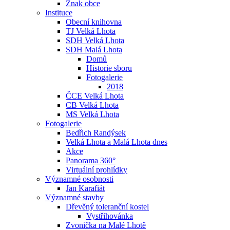
Znak obce
Instituce
Obecní knihovna
TJ Velká Lhota
SDH Velká Lhota
SDH Malá Lhota
Domů
Historie sboru
Fotogalerie
2018
ČCE Velká Lhota
CB Velká Lhota
MS Velká Lhota
Fotogalerie
Bedřich Randýsek
Velká Lhota a Malá Lhota dnes
Akce
Panorama 360°
Virtuální prohlídky
Významné osobnosti
Jan Karafiát
Významné stavby
Dřevěný toleranční kostel
Vystřihovánka
Zvonička na Malé Lhotě