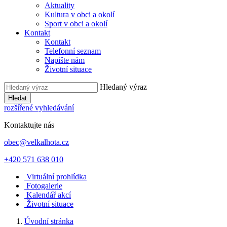
Aktuality
Kultura v obci a okolí
Sport v obci a okolí
Kontakt
Kontakt
Telefonní seznam
Napište nám
Životní situace
Hledaný výraz
Hledat
rozšířené vyhledávání
Kontaktujte nás
obec@velkalhota.cz
+420 571 638 010
Virtuální prohlídka
Fotogalerie
Kalendář akcí
Životní situace
Úvodní stránka