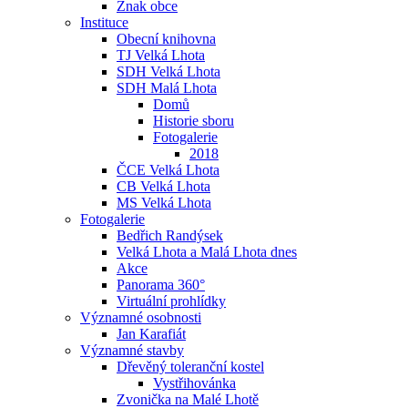
Znak obce
Instituce
Obecní knihovna
TJ Velká Lhota
SDH Velká Lhota
SDH Malá Lhota
Domů
Historie sboru
Fotogalerie
2018
ČCE Velká Lhota
CB Velká Lhota
MS Velká Lhota
Fotogalerie
Bedřich Randýsek
Velká Lhota a Malá Lhota dnes
Akce
Panorama 360°
Virtuální prohlídky
Významné osobnosti
Jan Karafiát
Významné stavby
Dřevěný toleranční kostel
Vystřihovánka
Zvonička na Malé Lhotě