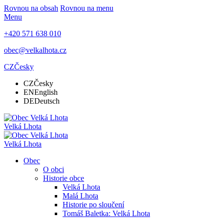
Rovnou na obsah
Rovnou na menu
Menu
+420 571 638 010
obec@velkalhota.cz
CZ
Česky
CZ
Česky
EN
English
DE
Deutsch
Velká Lhota
Velká Lhota
Obec
O obci
Historie obce
Velká Lhota
Malá Lhota
Historie po sloučení
Tomáš Baletka: Velká Lhota