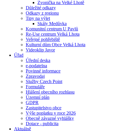
Zvonička na Velké Lhotě
Důležité odkazy
Odkazy z regionu
Tipy na výlet
Skály Medůvka
Komunitní centrum U Pavlů
Re-Use centrum Velká Lhota
Veřejné pohřebiště
Kulturní dům Obce Velká Lhota
Videoklip Javor
Úřad
Úřední deska
e-podatelna
Povinné informace
Zpravodaj
Služby Czech Point
Formuláře
Hlášení obecního rozhlasu
Územní plán
GDPR
Zastupitelstvo obce
Výše poplatku v roce 2026
Obecně závazné vyhlášky
Dotace - publicita
Aktuálně