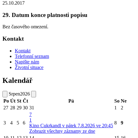
25.10.2017
29. Datum konce platnosti popisu
Bez časového omezení.
Kontakt
Kontakt
Telefonní seznam
Napište nám
Životní situace
Kalendář
Srpen
2026
Po
Út
St
Čt
Pá
So
Ne
27
28
29
30
31
1
2
7
1
3
4
5
6
8
9
Kino Cukrkandl v pátek 7.8.2026 ve 20:45
Zobrazit všechny záznamy ze dne
10
11
12
13
14
15
16