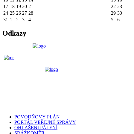
17
18
19
20
21
22
23
24
25
26
27
28
29
30
31
1
2
3
4
5
6
Odkazy
POVODŇOVÝ PLÁN
PORTÁL VEŘEJNÉ SPRÁVY
OHLÁŠENÍ PÁLENÍ
SRÁŽKOMĚR