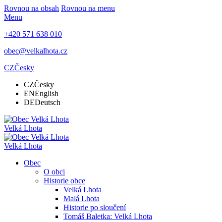
Rovnou na obsah
Rovnou na menu
Menu
+420 571 638 010
obec@velkalhota.cz
CZ
Česky
CZ
Česky
EN
English
DE
Deutsch
Velká Lhota
Velká Lhota
Obec
O obci
Historie obce
Velká Lhota
Malá Lhota
Historie po sloučení
Tomáš Baletka: Velká Lhota