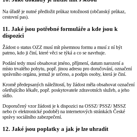
Na úřadě je nutné předložit průkaz totožnosti (občanský průkaz,
cestovní pas).
11. Jaké jsou potřebné formuláře a kde jsou k
dispozici
Žádost o status OZZ musí mít písemnou formu a musí z ní být
patrno, kdo ji činí, které věci se týká a co se navrhuje.
Podání tedy musí obsahovat jméno, příjmení, datum narození a
místo trvalého pobytu, popř. jinou adresu pro doručování, označení
správního orgánu, jemuž je určeno, a podpis osoby, která je činí.
Kromě předepsaných náležitostí, by žádost měla obsahovat označení
ošetřujícího lékaře, popř. poskytovatele zdravotních služeb, a jeho
sídlo.
Doporučený vzor žádosti je k dispozici na OSSZ/ PSSZ/ MSSZ
nebo (v elektronické podobě) na internetových stránkách České
správy sociálního zabezpečení.
12. Jaké jsou poplatky a jak je lze uhradit