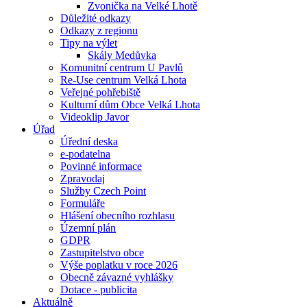
Zvonička na Velké Lhotě
Důležité odkazy
Odkazy z regionu
Tipy na výlet
Skály Medůvka
Komunitní centrum U Pavlů
Re-Use centrum Velká Lhota
Veřejné pohřebiště
Kulturní dům Obce Velká Lhota
Videoklip Javor
Úřad
Úřední deska
e-podatelna
Povinné informace
Zpravodaj
Služby Czech Point
Formuláře
Hlášení obecního rozhlasu
Územní plán
GDPR
Zastupitelstvo obce
Výše poplatku v roce 2026
Obecně závazné vyhlášky
Dotace - publicita
Aktuálně