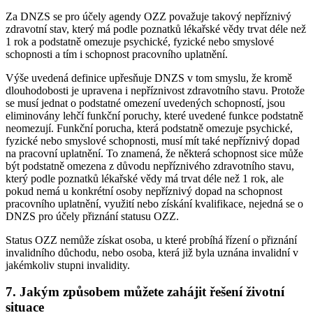
Za DNZS se pro účely agendy OZZ považuje takový nepříznivý
zdravotní stav, který má podle poznatků lékařské vědy trvat déle než
1 rok a podstatně omezuje psychické, fyzické nebo smyslové
schopnosti a tím i schopnost pracovního uplatnění.
Výše uvedená definice upřesňuje DNZS v tom smyslu, že kromě
dlouhodobosti je upravena i nepříznivost zdravotního stavu. Protože
se musí jednat o podstatné omezení uvedených schopností, jsou
eliminovány lehčí funkční poruchy, které uvedené funkce podstatně
neomezují. Funkční porucha, která podstatně omezuje psychické,
fyzické nebo smyslové schopnosti, musí mít také nepříznivý dopad
na pracovní uplatnění. To znamená, že některá schopnost sice může
být podstatně omezena z důvodu nepříznivého zdravotního stavu,
který podle poznatků lékařské vědy má trvat déle než 1 rok, ale
pokud nemá u konkrétní osoby nepříznivý dopad na schopnost
pracovního uplatnění, využití nebo získání kvalifikace, nejedná se o
DNZS pro účely přiznání statusu OZZ.
Status OZZ nemůže získat osoba, u které probíhá řízení o přiznání
invalidního důchodu, nebo osoba, která již byla uznána invalidní v
jakémkoliv stupni invalidity.
7. Jakým způsobem můžete zahájit řešení životní
situace