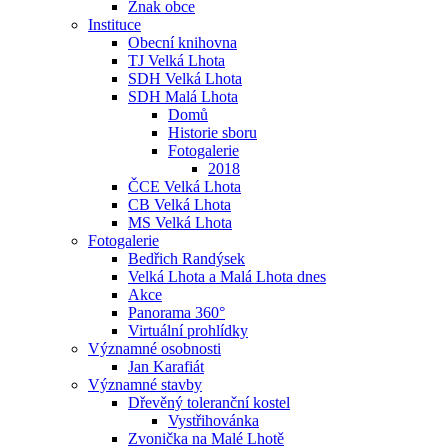
Znak obce
Instituce
Obecní knihovna
TJ Velká Lhota
SDH Velká Lhota
SDH Malá Lhota
Domů
Historie sboru
Fotogalerie
2018
ČCE Velká Lhota
CB Velká Lhota
MS Velká Lhota
Fotogalerie
Bedřich Randýsek
Velká Lhota a Malá Lhota dnes
Akce
Panorama 360°
Virtuální prohlídky
Významné osobnosti
Jan Karafiát
Významné stavby
Dřevěný toleranční kostel
Vystřihovánka
Zvonička na Malé Lhotě