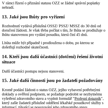
V rámci řízení o přiznání statusu OZZ se žádné správní poplatky
nehradí.
13. Jaké jsou lhůty pro vyřízení
Rozhodnutí vydává příslušná OSSZ/ PSSZ/ MSSZ do 30 dnů od
doručení žádosti. Je však třeba počítat s tím, že lhůta se prodlužuje o
lhůtu stanovenou pro vydání posudku, která činí 45 dnů.
Lhůta může být případně i prodloužena o dobu, po kterou se
došetřují rozhodné skutečnosti.
14. Kteří jsou další účastníci (dotčení) řešení životní
situace
Další účastníci postupu nejsou stanoveni.
15. Jaké další činnosti jsou po žadateli požadovány
Kromě podání žádosti o status OZZ, jejího vybavení potřebnými
doklady a ověření podpisem, se požaduje podrobit se nezbytnému
vyšetření zdravotního stavu a vyplnit formulář "
Profesní dotazník
",
který zašle žadateli příslušné oddělení lékařské posudkové služby s
informací, týkající se posuzování jeho zdravotního stavu.