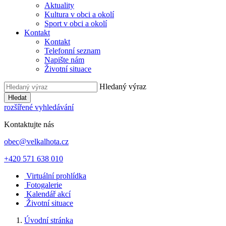
Aktuality
Kultura v obci a okolí
Sport v obci a okolí
Kontakt
Kontakt
Telefonní seznam
Napište nám
Životní situace
Hledaný výraz
Hledat
rozšířené vyhledávání
Kontaktujte nás
obec@velkalhota.cz
+420 571 638 010
Virtuální prohlídka
Fotogalerie
Kalendář akcí
Životní situace
Úvodní stránka