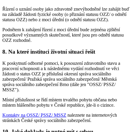
Řízení o uznání osoby jako zdravotně znevýhodněné lze zahájit buď
na základě žádosti fyzické osoby (o přiznání statusu OZZ/ o odnětí
statusu OZZ) nebo z moci úřední (o odnětí statusu OZZ).
Podnětem k zahájení řízení z moci úřední bude zejména zjištění
posudkově významných skutečností, které jsou pro odnětí statusu
OZZ rozhodné.
8. Na které instituci životní situaci řešit
K poskytnutí odborné pomoci, k posouzení zdravotního stavu a
pracovní schopnosti a k následnému vydání rozhodnutí ve věci
žádosti o status OZZ je příslušná okresní správa sociálního
zabezpečení/ Pražská správa sociálního zabezpečení/ Městská
správa sociálního zabezpečení Brno (dále jen "OSSZ/ PSSZ/
MSSZ").
Místní příslušnost se řídí místem trvalého pobytu občana nebo
místem hlášeného pobytu v České republice, jde-li o cizince.
Kontakty na OSSZ/ PSSZ/ MSSZ
naleznete na internetových
stránkách České správy sociálního zabezpečení.
10. Jaké doklady je nutné mít s sebou