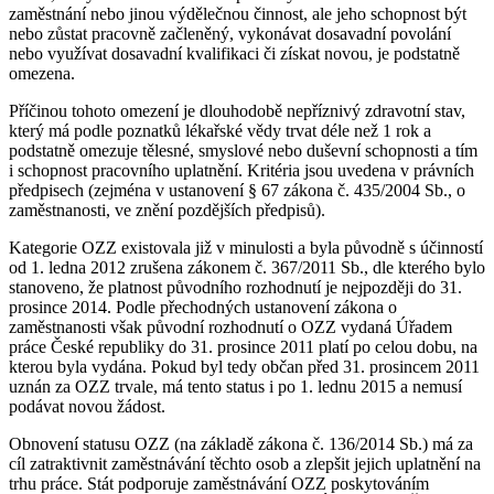
zaměstnání nebo jinou výdělečnou činnost, ale jeho schopnost být
nebo zůstat pracovně začleněný, vykonávat dosavadní povolání
nebo využívat dosavadní kvalifikaci či získat novou, je podstatně
omezena.
Příčinou tohoto omezení je dlouhodobě nepříznivý zdravotní stav,
který má podle poznatků lékařské vědy trvat déle než 1 rok a
podstatně omezuje tělesné, smyslové nebo duševní schopnosti a tím
i schopnost pracovního uplatnění. Kritéria jsou uvedena v právních
předpisech (zejména v ustanovení § 67 zákona č. 435/2004 Sb., o
zaměstnanosti, ve znění pozdějších předpisů).
Kategorie OZZ existovala již v minulosti a byla původně s účinností
od 1. ledna 2012 zrušena zákonem č. 367/2011 Sb., dle kterého bylo
stanoveno, že platnost původního rozhodnutí je nejpozději do 31.
prosince 2014. Podle přechodných ustanovení zákona o
zaměstnanosti však původní rozhodnutí o OZZ vydaná Úřadem
práce České republiky do 31. prosince 2011 platí po celou dobu, na
kterou byla vydána. Pokud byl tedy občan před 31. prosincem 2011
uznán za OZZ trvale, má tento status i po 1. lednu 2015 a nemusí
podávat novou žádost.
Obnovení statusu OZZ (na základě zákona č. 136/2014 Sb.) má za
cíl zatraktivnit zaměstnávání těchto osob a zlepšit jejich uplatnění na
trhu práce. Stát podporuje zaměstnávání OZZ poskytováním