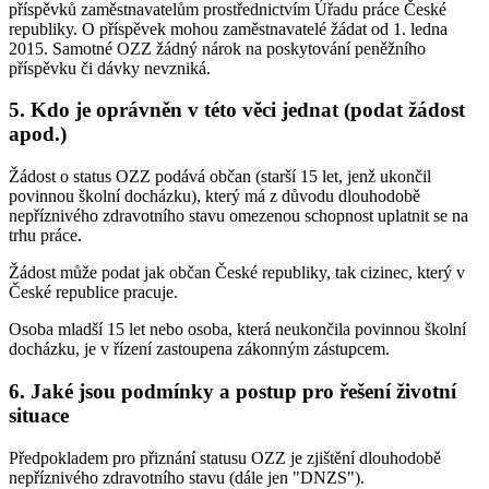
příspěvků zaměstnavatelům prostřednictvím Úřadu práce České
republiky. O příspěvek mohou zaměstnavatelé žádat od 1. ledna
2015. Samotné OZZ žádný nárok na poskytování peněžního
příspěvku či dávky nevzniká.
5. Kdo je oprávněn v této věci jednat (podat žádost
apod.)
Žádost o status OZZ podává občan (starší 15 let, jenž ukončil
povinnou školní docházku), který má z důvodu dlouhodobě
nepříznivého zdravotního stavu omezenou schopnost uplatnit se na
trhu práce.
Žádost může podat jak občan České republiky, tak cizinec, který v
České republice pracuje.
Osoba mladší 15 let nebo osoba, která neukončila povinnou školní
docházku, je v řízení zastoupena zákonným zástupcem.
6. Jaké jsou podmínky a postup pro řešení životní
situace
Předpokladem pro přiznání statusu OZZ je zjištění dlouhodobě
nepříznivého zdravotního stavu (dále jen "DNZS").