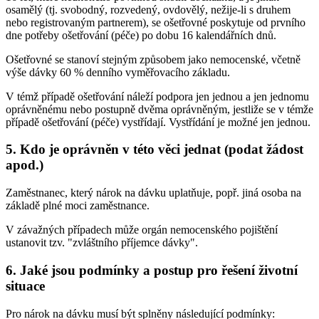
osamělý (tj. svobodný, rozvedený, ovdovělý, nežije-li s druhem
nebo registrovaným partnerem), se ošetřovné poskytuje od prvního
dne potřeby ošetřování (péče) po dobu 16 kalendářních dnů.
Ošetřovné se stanoví stejným způsobem jako nemocenské, včetně
výše dávky 60 % denního vyměřovacího základu.
V témž případě ošetřování náleží podpora jen jednou a jen jednomu
oprávněnému nebo postupně dvěma oprávněným, jestliže se v témže
případě ošetřování (péče) vystřídají. Vystřídání je možné jen jednou.
5. Kdo je oprávněn v této věci jednat (podat žádost
apod.)
Zaměstnanec, který nárok na dávku uplatňuje, popř. jiná osoba na
základě plné moci zaměstnance.
V závažných případech může orgán nemocenského pojištění
ustanovit tzv. "zvláštního příjemce dávky".
6. Jaké jsou podmínky a postup pro řešení životní
situace
Pro nárok na dávku musí být splněny následující podmínky: