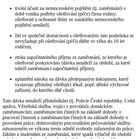
trvání účasti na nemocenském pojištění (tj. zaměstnání) v
době vzniku potřeby ošetřování (péče) člena rodiny;
ošetřovné z ochranné lhůty ze zaniklého nemocenského
pojištění nenáleží,
žití ve společné domácnosti s ošetřovaným; tato podmínka se
nevyžaduje při ošetřování (péči) dítěte ve věku do 10 let
rodičem,
ztráta započitatelného příjmu ze zaměstnání, ze kterého je
ošetřovné poskytováno (dávka nenáleží za období, za které
náleží zaměstnanci započitatelný příjem),
uplatnění nároku na dávku předepsaným tiskopisem, který
vystavuje příslušný ošetřující lékař, popř. dětské výchovné
zařízení, do kterého dítě chodí.
Tato dávka nenáleží příslušníkům (tj. Policie České republiky, Celní
správa, Vězeňská služba, vojáci z povolání); domáckým
zaměstnancům; zaměstnancům činných na základě dohody o
pracovní činnosti a zaměstnancům činných na základě dohody o
provedení práce; dobrovolným pracovníkům pečovatelské služby;
odsouzeným ve výkonu trestu odnětí svobody zařazeným do práce;
žákům a studentům ze zaměstnání, které spadá výlučně do období