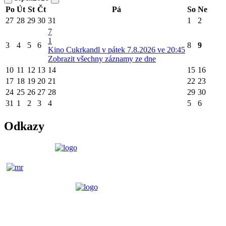
Po
Út
St
Čt
Pá
So
Ne
27
28
29
30
31
1
2
7
1
3
4
5
6
8
9
Kino Cukrkandl v pátek 7.8.2026 ve 20:45
Zobrazit všechny záznamy ze dne
10
11
12
13
14
15
16
17
18
19
20
21
22
23
24
25
26
27
28
29
30
31
1
2
3
4
5
6
Odkazy