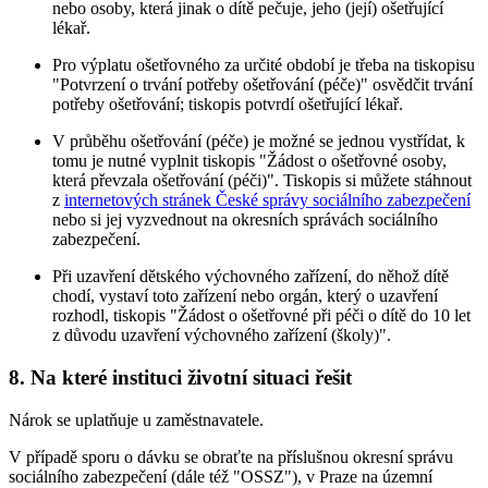
nebo osoby, která jinak o dítě pečuje, jeho (její) ošetřující
lékař.
Pro výplatu ošetřovného za určité období je třeba na tiskopisu
"Potvrzení o trvání potřeby ošetřování (péče)" osvědčit trvání
potřeby ošetřování; tiskopis potvrdí ošetřující lékař.
V průběhu ošetřování (péče) je možné se jednou vystřídat, k
tomu je nutné vyplnit tiskopis "Žádost o ošetřovné osoby,
která převzala ošetřování (péči)". Tiskopis si můžete stáhnout
z
internetových stránek České správy sociálního zabezpečení
nebo si jej vyzvednout na okresních správách sociálního
zabezpečení.
Při uzavření dětského výchovného zařízení, do něhož dítě
chodí, vystaví toto zařízení nebo orgán, který o uzavření
rozhodl, tiskopis "Žádost o ošetřovné při péči o dítě do 10 let
z důvodu uzavření výchovného zařízení (školy)".
8. Na které instituci životní situaci řešit
Nárok se uplatňuje u zaměstnavatele.
V případě sporu o dávku se obraťte na příslušnou okresní správu
sociálního zabezpečení (dále též "OSSZ"), v Praze na územní