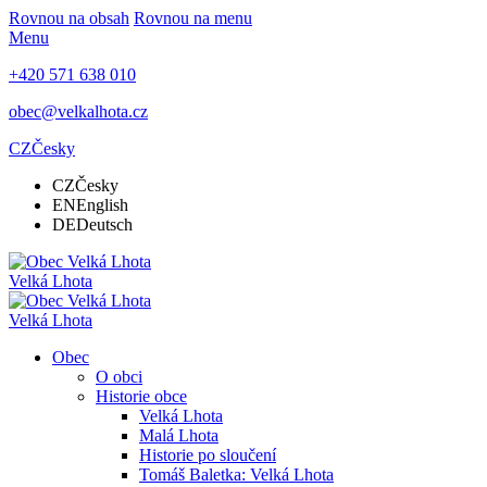
Rovnou na obsah
Rovnou na menu
Menu
+420 571 638 010
obec@velkalhota.cz
CZ
Česky
CZ
Česky
EN
English
DE
Deutsch
Velká Lhota
Velká Lhota
Obec
O obci
Historie obce
Velká Lhota
Malá Lhota
Historie po sloučení
Tomáš Baletka: Velká Lhota