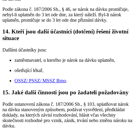
Podle zákona č. 187/2006 Sb., § 46, se nárok na dávku promlčuje,
nebyl-li uplatněn do 3 let ode dne, za který náleží. Byl-li nárok
uplatněn, promlčuje se do 3 let ode dne přiznání dávky.
14. Kteří jsou další účastníci (dotčení) řešení životní
situace
Dalšími účastníky jsou:
zaměstnavatel, u kterého je nárok na dávku uplatněn,
ošetřující lékař,
OSSZ/ PSSZ/ MSSZ Brno
.
15. Jaké další činnosti jsou po žadateli požadovány
Podle ustanovení zákona č. 187/2006 Sb., § 103, uplatňovat nárok
na dávku stanoveným způsobem, podávat vysvětlení, předkládat
doklady, na kterých závisí rozhodování, hlásit včas všechny
skutečnosti rozhodné pro vznik, zánik, trvání nebo změnu nároku na
dávku.