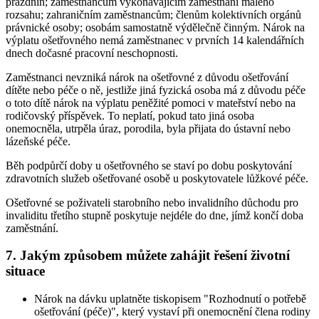
prázdnin; zaměstnancům vykonávajícím zaměstnání malého
rozsahu; zahraničním zaměstnancům; členům kolektivních orgánů
právnické osoby; osobám samostatně výdělečně činným. Nárok na
výplatu ošetřovného nemá zaměstnanec v prvních 14 kalendářních
dnech dočasné pracovní neschopnosti.
Zaměstnanci nevzniká nárok na ošetřovné z důvodu ošetřování
dítěte nebo péče o ně, jestliže jiná fyzická osoba má z důvodu péče
o toto dítě nárok na výplatu peněžité pomoci v mateřství nebo na
rodičovský příspěvek. To neplatí, pokud tato jiná osoba
onemocněla, utrpěla úraz, porodila, byla přijata do ústavní nebo
lázeňské péče.
Běh podpůrčí doby u ošetřovného se staví po dobu poskytování
zdravotních služeb ošetřované osobě u poskytovatele lůžkové péče.
Ošetřovné se poživateli starobního nebo invalidního důchodu pro
invaliditu třetího stupně poskytuje nejdéle do dne, jímž končí doba
zaměstnání.
7. Jakým způsobem můžete zahájit řešení životní
situace
Nárok na dávku uplatněte tiskopisem "Rozhodnutí o potřebě
ošetřování (péče)", který vystaví při onemocnění člena rodiny