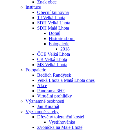
Znak obce
Instituce
Obecní knihovna
TJ Velká Lhota
SDH Velká Lhota
SDH Malá Lhota
Domů
Historie sboru
Fotogalerie
2018
ČCE Velká Lhota
CB Velká Lhota
MS Velká Lhota
Fotogalerie
Bedřich Randýsek
Velká Lhota a Malá Lhota dnes
Akce
Panorama 360°
Virtuální prohlídky
Významné osobnosti
Jan Karafiát
Významné stavby
Dřevěný toleranční kostel
Vystřihovánka
Zvonička na Malé Lhotě