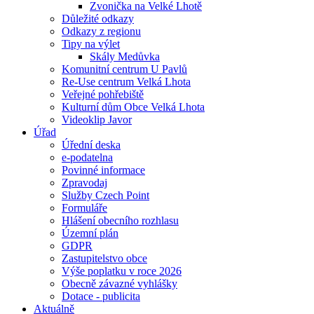
Zvonička na Velké Lhotě
Důležité odkazy
Odkazy z regionu
Tipy na výlet
Skály Medůvka
Komunitní centrum U Pavlů
Re-Use centrum Velká Lhota
Veřejné pohřebiště
Kulturní dům Obce Velká Lhota
Videoklip Javor
Úřad
Úřední deska
e-podatelna
Povinné informace
Zpravodaj
Služby Czech Point
Formuláře
Hlášení obecního rozhlasu
Územní plán
GDPR
Zastupitelstvo obce
Výše poplatku v roce 2026
Obecně závazné vyhlášky
Dotace - publicita
Aktuálně