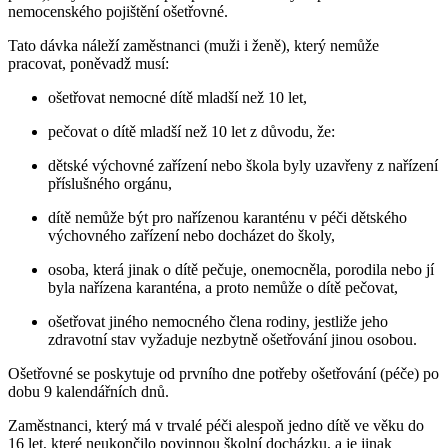
nemocenského pojištění ošetřovné.
Tato dávka náleží zaměstnanci (muži i ženě), který nemůže
pracovat, poněvadž musí:
ošetřovat nemocné dítě mladší než 10 let,
pečovat o dítě mladší než 10 let z důvodu, že:
dětské výchovné zařízení nebo škola byly uzavřeny z nařízení
příslušného orgánu,
dítě nemůže být pro nařízenou karanténu v péči dětského
výchovného zařízení nebo docházet do školy,
osoba, která jinak o dítě pečuje, onemocněla, porodila nebo jí
byla nařízena karanténa, a proto nemůže o dítě pečovat,
ošetřovat jiného nemocného člena rodiny, jestliže jeho
zdravotní stav vyžaduje nezbytně ošetřování jinou osobou.
Ošetřovné se poskytuje od prvního dne potřeby ošetřování (péče) po
dobu 9 kalendářních dnů.
Zaměstnanci, který má v trvalé péči alespoň jedno dítě ve věku do
16 let, které neukončilo povinnou školní docházku, a je jinak