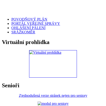
POVODŇOVÝ PLÁN
PORTÁL VEŘEJNÉ SPRÁVY
OHLÁŠENÍ PÁLENÍ
SRÁŽKOMĚR
Virtuální prohlídka
Senioři
Zjednodušená verze stránek nejen pro seniory