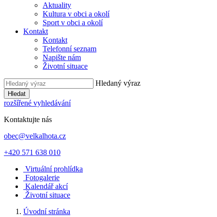
Aktuality
Kultura v obci a okolí
Sport v obci a okolí
Kontakt
Kontakt
Telefonní seznam
Napište nám
Životní situace
Hledaný výraz
Hledat
rozšířené vyhledávání
Kontaktujte nás
obec@velkalhota.cz
+420 571 638 010
Virtuální prohlídka
Fotogalerie
Kalendář akcí
Životní situace
Úvodní stránka