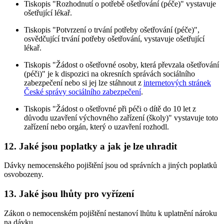
Tiskopis "Rozhodnutí o potřebě ošetřování (péče)" vystavuje
ošetřující lékař.
Tiskopis "Potvrzení o trvání potřeby ošetřování (péče)",
osvědčující trvání potřeby ošetřování, vystavuje ošetřující
lékař.
Tiskopis "Žádost o ošetřovné osoby, která převzala ošetřování
(péči)" je k dispozici na okresních správách sociálního
zabezpečení nebo si jej lze stáhnout z
internetových stránek
České správy sociálního zabezpečení
.
Tiskopis "Žádost o ošetřovné při péči o dítě do 10 let z
důvodu uzavření výchovného zařízení (školy)" vystavuje toto
zařízení nebo orgán, který o uzavření rozhodl.
12. Jaké jsou poplatky a jak je lze uhradit
Dávky nemocenského pojištění jsou od správních a jiných poplatků
osvobozeny.
13. Jaké jsou lhůty pro vyřízení
Zákon o nemocenském pojištění nestanoví lhůtu k uplatnění nároku
na dávku.