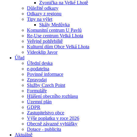
Zvonička na Velké Lhotě
Důležité odkazy
Odkazy z regionu
Tipy na výlet
Skály Medůvka
Komunitní centrum U Pavlů
Re-Use centrum Velká Lhota
Veřejné pohřebiště
Kulturní dům Obce Velká Lhota
Videoklip Javor
Úřad
Úřední deska
e-podatelna
Povinné informace
Zpravodaj
Služby Czech Point
Formuláře
Hlášení obecního rozhlasu
Územní plán
GDPR
Zastupitelstvo obce
Výše poplatku v roce 2026
Obecně závazné vyhlášky
Dotace - publicita
Aktuálně