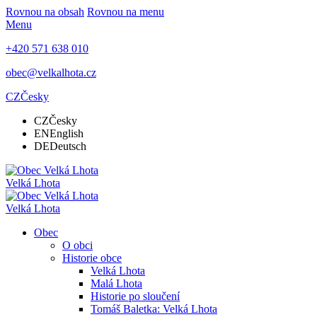
Rovnou na obsah
Rovnou na menu
Menu
+420 571 638 010
obec@velkalhota.cz
CZ
Česky
CZ
Česky
EN
English
DE
Deutsch
Velká Lhota
Velká Lhota
Obec
O obci
Historie obce
Velká Lhota
Malá Lhota
Historie po sloučení
Tomáš Baletka: Velká Lhota