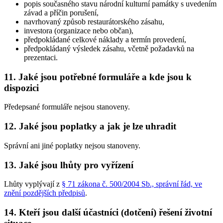
popis současného stavu národní kulturní památky s uvedením
závad a příčin porušení,
navrhovaný způsob restaurátorského zásahu,
investora (organizace nebo občan),
předpokládané celkové náklady a termín provedení,
předpokládaný výsledek zásahu, včetně požadavků na
prezentaci.
11. Jaké jsou potřebné formuláře a kde jsou k
dispozici
Předepsané formuláře nejsou stanoveny.
12. Jaké jsou poplatky a jak je lze uhradit
Správní ani jiné poplatky nejsou stanoveny.
13. Jaké jsou lhůty pro vyřízení
Lhůty vyplývají z
§ 71 zákona č. 500/2004 Sb., správní řád, ve
znění pozdějších předpisů
.
14. Kteří jsou další účastníci (dotčení) řešení životní