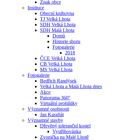
Znak obce
Instituce
Obecní knihovna
TJ Velká Lhota
SDH Velká Lhota
SDH Malá Lhota
Domů
Historie sboru
Fotogalerie
2018
ČCE Velká Lhota
CB Velká Lhota
MS Velká Lhota
Fotogalerie
Bedřich Randýsek
Velká Lhota a Malá Lhota dnes
Akce
Panorama 360°
Virtuální prohlídky
Významné osobnosti
Jan Karafiát
Významné stavby
Dřevěný toleranční kostel
Vystřihovánka
Zvonička na Malé Lhotě