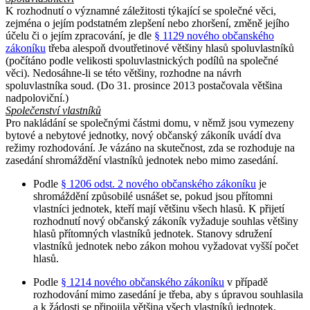
K rozhodnutí o významné záležitosti týkající se společné věci,
zejména o jejím podstatném zlepšení nebo zhoršení, změně jejího
účelu či o jejím zpracování, je dle
§ 1129 nového občanského
zákoníku
třeba alespoň dvoutřetinové většiny hlasů spoluvlastníků
(počítáno podle velikosti spoluvlastnických podílů na společné
věci). Nedosáhne-li se této většiny, rozhodne na návrh
spoluvlastníka soud. (Do 31. prosince 2013 postačovala většina
nadpoloviční.)
Společenství vlastníků
Pro nakládání se společnými částmi domu, v němž jsou vymezeny
bytové a nebytové jednotky, nový občanský zákoník uvádí dva
režimy rozhodování. Je vázáno na skutečnost, zda se rozhoduje na
zasedání shromáždění vlastníků jednotek nebo mimo zasedání.
Podle
§ 1206 odst. 2 nového občanského zákoníku
je
shromáždění způsobilé usnášet se, pokud jsou přítomni
vlastníci jednotek, kteří mají většinu všech hlasů. K přijetí
rozhodnutí nový občanský zákoník vyžaduje souhlas většiny
hlasů přítomných vlastníků jednotek. Stanovy sdružení
vlastníků jednotek nebo zákon mohou vyžadovat vyšší počet
hlasů.
Podle
§ 1214 nového občanského zákoníku
v případě
rozhodování mimo zasedání je třeba, aby s úpravou souhlasila
a k žádosti se připojila většina všech vlastníků jednotek,