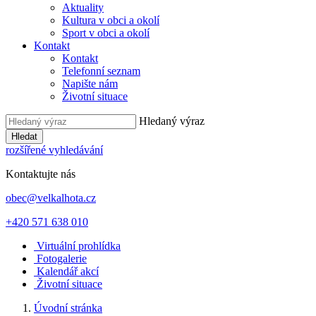
Aktuality
Kultura v obci a okolí
Sport v obci a okolí
Kontakt
Kontakt
Telefonní seznam
Napište nám
Životní situace
Hledaný výraz
Hledat
rozšířené vyhledávání
Kontaktujte nás
obec@velkalhota.cz
+420 571 638 010
Virtuální prohlídka
Fotogalerie
Kalendář akcí
Životní situace
Úvodní stránka