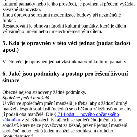
kulturní památky nebo jejího prostředí, je povinen si předem vyžádat
závazné stanovisko.
Jinou úpravou se rozumí modernizace budovy při nezměněné
funkci.
Restaurování je obnova národní kulturní památky, která je dílem
výtvarného umění nebo uměleckořemeslným dílem.
5. Kdo je oprávněn v této věci jednat (podat žádost
apod.)
V této věci je oprávněn jednat vlastník národní kulturní památky.
6. Jaké jsou podmínky a postup pro řešení životní
situace
Obecně nejsou stanoveny žádné podmínky.
Společné jmění manželů
U věcí ve společném jmění manželů je třeba, aby s žádostí druhý
manžel alespoň souhlasil (nejedná se o běžnou záležitost) nebo aby
jí podali oba manželé. Dle
§ 714 odst. 1 nového občanského
zákoníku
v záležitostech týkajících se společného jmění a jeho
součástí, které nelze považovat za běžné, právně jednají manželé
společně, nebo jedná jeden manžel se souhlasem druhého.
Spoluvlastnictví