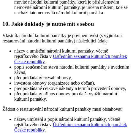
movité národní kulturní památky, která je příslušenstvím
nemovité národní kulturní památky, je určena místem, kde se
nachází tato nemovitá národní kulturní památka.
10. Jaké doklady je nutné mít s sebou
Vlastník národní kulturní památky je povinen uvést (s výjimkou
restaurování národní kulturní památky) následující údaje:
název a umístění národní kulturní památky, včetně
rejstříkového čísla v
Ústředním seznamu kulturních památek
České republiky
,
popis současného stavu národní kulturní památky s uvedením
závad,
předpokládaný rozsah obnovy,
investora obnovy (organizace nebo občan),
předpokládané celkové náklady a termín provedení obnovy,
předpokládaný přínos obnovy pro další využití národní
kulturní památky.
Žádost o restaurování národní kulturní památky musí obsahovat:
název, umístění a popis národní kulturní památky, včetně
rejstříkového čísla v
Ústředním seznamu kulturních památek
České republiky
,