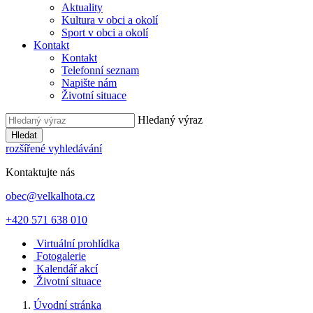
Aktuality
Kultura v obci a okolí
Sport v obci a okolí
Kontakt
Kontakt
Telefonní seznam
Napište nám
Životní situace
Hledaný výraz
Hledat
rozšířené vyhledávání
Kontaktujte nás
obec@velkalhota.cz
+420 571 638 010
Virtuální prohlídka
Fotogalerie
Kalendář akcí
Životní situace
Úvodní stránka