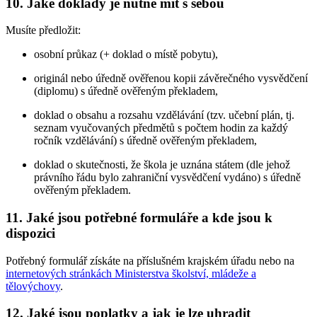
10. Jaké doklady je nutné mít s sebou
Musíte předložit:
osobní průkaz (+ doklad o místě pobytu),
originál nebo úředně ověřenou kopii závěrečného vysvědčení
(diplomu) s úředně ověřeným překladem,
doklad o obsahu a rozsahu vzdělávání (tzv. učební plán, tj.
seznam vyučovaných předmětů s počtem hodin za každý
ročník vzdělávání) s úředně ověřeným překladem,
doklad o skutečnosti, že škola je uznána státem (dle jehož
právního řádu bylo zahraniční vysvědčení vydáno) s úředně
ověřeným překladem.
11. Jaké jsou potřebné formuláře a kde jsou k
dispozici
Potřebný formulář získáte na příslušném krajském úřadu nebo na
internetových stránkách Ministerstva školství, mládeže a
tělovýchovy
.
12. Jaké jsou poplatky a jak je lze uhradit