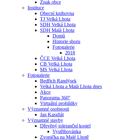
Znak obce
Instituce
Obecní knihovna
TJ Velká Lhota
SDH Velká Lhota
SDH Malá Lhota
Domů
Historie sboru
Fotogalerie
2018
ČCE Velká Lhota
CB Velká Lhota
MS Velká Lhota
Fotogalerie
Bedřich Randýsek
Velká Lhota a Malá Lhota dnes
Akce
Panorama 360°
Virtuální prohlídky
Významné osobnosti
Jan Karafiát
Významné stavby
Dřevěný toleranční kostel
Vystřihovánka
Zvonička na Malé Lhotě