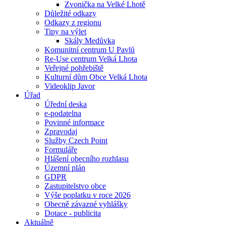
Zvonička na Velké Lhotě
Důležité odkazy
Odkazy z regionu
Tipy na výlet
Skály Medůvka
Komunitní centrum U Pavlů
Re-Use centrum Velká Lhota
Veřejné pohřebiště
Kulturní dům Obce Velká Lhota
Videoklip Javor
Úřad
Úřední deska
e-podatelna
Povinné informace
Zpravodaj
Služby Czech Point
Formuláře
Hlášení obecního rozhlasu
Územní plán
GDPR
Zastupitelstvo obce
Výše poplatku v roce 2026
Obecně závazné vyhlášky
Dotace - publicita
Aktuálně