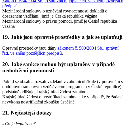
Zákon č. 634/2004 Sb., o správních poplatcích, ve znění pozdějších
předpisů
Mezinárodní smlouvy o uznávání rovnocennosti dokladů o
dosaženém vzdělání, jimiž je Česká republika vázána
Mezinárodní smlouvy o právní pomoci, jimiž je Česká republika
vázána
19. Jaké jsou opravné prostředky a jak se uplatňují
Opravné prostředky jsou dány
zákonem č. 500/2004 Sb., správní
řád, ve znění pozdějších předpisů
.
20. Jaké sankce mohou být uplatněny v případě
nedodržení povinností
Pokud se obsah a rozsah vzdělání v zahraniční škole (v porovnání s
obdobným rámcovým vzdělávacím programem v České republice)
podstatně odlišuje, krajský úřad žádost zamítne.
Krajský úřad žádost o nostrifikaci zamítne také v případě, že žadatel
nevykoná nostrifikační zkoušku úspěšně.
21. Nejčastější dotazy
- Co je legalizace?