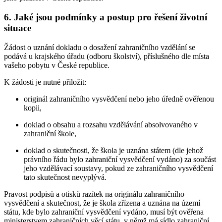
6. Jaké jsou podmínky a postup pro řešení životní
situace
Žádost o uznání dokladu o dosažení zahraničního vzdělání se
podává u krajského úřadu (odboru školství), příslušného dle místa
vašeho pobytu v České republice.
K žádosti je nutné přiložit:
originál zahraničního vysvědčení nebo jeho úředně ověřenou
kopii,
doklad o obsahu a rozsahu vzdělávání absolvovaného v
zahraniční škole,
doklad o skutečnosti, že škola je uznána státem (dle jehož
právního řádu bylo zahraniční vysvědčení vydáno) za součást
jeho vzdělávací soustavy, pokud ze zahraničního vysvědčení
tato skutečnost nevyplývá.
Pravost podpisů a otisků razítek na originálu zahraničního
vysvědčení a skutečnost, že je škola zřízena a uznána na území
státu, kde bylo zahraniční vysvědčení vydáno, musí být ověřena
ministerstvem zahraničních věcí státu, v němž má sídlo zahraniční