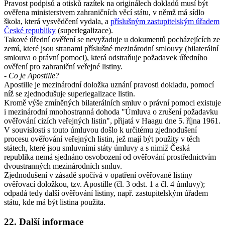
Pravost podpisů a otisků razítek na originálech dokladů musí být
ověřena ministerstvem zahraničních věcí státu, v němž má sídlo
škola, která vysvědčení vydala, a
příslušným zastupitelským úřadem
České republiky
(superlegalizace).
Takové úřední ověření se nevyžaduje u dokumentů pocházejících ze
zemí, které jsou stranami příslušné mezinárodní smlouvy (bilaterální
smlouva o právní pomoci), která odstraňuje požadavek úředního
ověření pro zahraniční veřejné listiny.
- Co je Apostille?
Apostille je mezinárodní doložka uznání pravosti dokladu, pomocí
níž se zjednodušuje superlegalizace listin.
Kromě výše zmíněných bilaterálních smluv o právní pomoci existuje
i mezinárodní mnohostranná dohoda "Úmluva o zrušení požadavku
ověřování cizích veřejných listin", přijatá v Haagu dne 5. října 1961.
V souvislosti s touto úmluvou došlo k určitému zjednodušení
procesu ověřování veřejných listin, jež mají být použity v těch
státech, které jsou smluvními státy úmluvy a s nimiž Česká
republika nemá sjednáno osvobození od ověřování prostřednictvím
dvoustranných mezinárodních smluv.
Zjednodušení v zásadě spočívá v opatření ověřované listiny
ověřovací doložkou, tzv. Apostille (čl. 3 odst. 1 a čl. 4 úmluvy);
odpadá tedy další ověřování listiny, např. zastupitelským úřadem
státu, kde má být listina použita.
22. Další informace