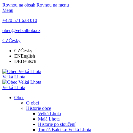
Rovnou na obsah
Rovnou na menu
Menu
+420 571 638 010
obec@velkalhota.cz
CZ
Česky
CZ
Česky
EN
English
DE
Deutsch
Velká Lhota
Velká Lhota
Obec
O obci
Historie obce
Velká Lhota
Malá Lhota
Historie po sloučení
Tomáš Baletka: Velká Lhota