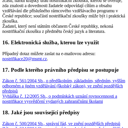
zčásti, nařídí krajský úřad nostrifikační zkoušku, kterou se ověřuje,
zda znalosti a dovednosti žadatele odpovídají cílům a obsahu
vzdělávání dle příslušného rámcového vzdělávacího programu v
České republice; součástí nostrifikační zkoušky může být i praktická
zkouška.
Žadatel, který není státním občanem České republiky, nekoná
nostrifikační zkoušku z předmětu český jazyk a literatura.
16. Elektronická služba, kterou lze využít
Případný dotaz můžete zaslat na e-mailovou adresu:
nostrifikace20@msmt.cz
.
17. Podle kterého právního předpisu se postupuje
Zákon č. 561/2004 Sb., o předškolním, základním, středním, vyšším
odborném a jiném vzdělávání (školský zákon), ve znění pozdějších
předpisů
Vyhláška č. 12/2005 Sb., o podmínkách uznání rovnocennosti a
nostrifikace vysvědčení vydaných zahraničními školami
18. Jaké jsou související předpisy
Zákon č. 500/2004 Sb., správní řád, ve znění pozdějších předpisů