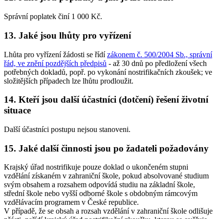
Správní poplatek činí 1 000 Kč.
13. Jaké jsou lhůty pro vyřízení
Lhůta pro vyřízení žádosti se řídí
zákonem č. 500/2004 Sb., správní
řád, ve znění pozdějších předpisů
- až 30 dnů po předložení všech
potřebných dokladů, popř. po vykonání nostrifikačních zkoušek; ve
složitějších případech lze lhůtu prodloužit.
14. Kteří jsou další účastníci (dotčení) řešení životní
situace
Další účastníci postupu nejsou stanoveni.
15. Jaké další činnosti jsou po žadateli požadovány
Krajský úřad nostrifikuje pouze doklad o ukončeném stupni
vzdělání získaném v zahraniční škole, pokud absolvované studium
svým obsahem a rozsahem odpovídá studiu na základní škole,
střední škole nebo vyšší odborné škole s obdobným rámcovým
vzdělávacím programem v České republice.
V případě, že se obsah a rozsah vzdělání v zahraniční škole odlišuje