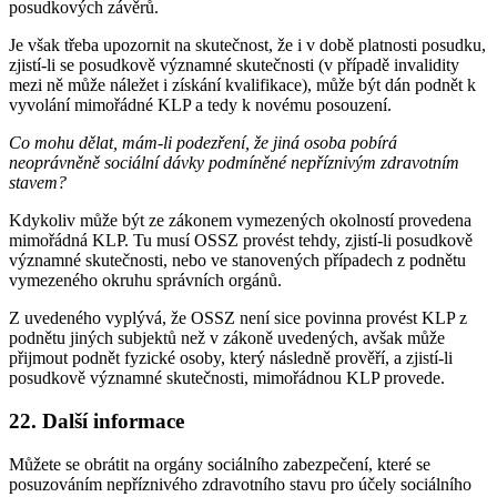
posudkových závěrů.
Je však třeba upozornit na skutečnost, že i v době platnosti posudku,
zjistí-li se posudkově významné skutečnosti (v případě invalidity
mezi ně může náležet i získání kvalifikace), může být dán podnět k
vyvolání mimořádné KLP a tedy k novému posouzení.
Co mohu dělat, mám-li podezření, že jiná osoba pobírá
neoprávněně sociální dávky podmíněné nepříznivým zdravotním
stavem?
Kdykoliv může být ze zákonem vymezených okolností provedena
mimořádná KLP. Tu musí OSSZ provést tehdy, zjistí-li posudkově
významné skutečnosti, nebo ve stanovených případech z podnětu
vymezeného okruhu správních orgánů.
Z uvedeného vyplývá, že OSSZ není sice povinna provést KLP z
podnětu jiných subjektů než v zákoně uvedených, avšak může
přijmout podnět fyzické osoby, který následně prověří, a zjistí-li
posudkově významné skutečnosti, mimořádnou KLP provede.
22. Další informace
Můžete se obrátit na orgány sociálního zabezpečení, které se
posuzováním nepříznivého zdravotního stavu pro účely sociálního