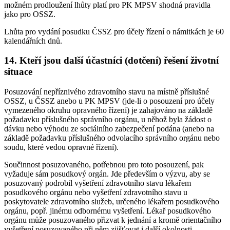
možném prodloužení lhůty platí pro PK MPSV shodná pravidla
jako pro OSSZ.
Lhůta pro vydání posudku ČSSZ pro účely řízení o námitkách je 60
kalendářních dnů.
14. Kteří jsou další účastníci (dotčení) řešení životní
situace
Posuzování nepříznivého zdravotního stavu na místně příslušné
OSSZ, u ČSSZ anebo u PK MPSV (jde-li o posouzení pro účely
vymezeného okruhu opravného řízení) je zahajováno na základě
požadavku příslušného správního orgánu, u něhož byla žádost o
dávku nebo výhodu ze sociálního zabezpečení podána (anebo na
základě požadavku příslušného odvolacího správního orgánu nebo
soudu, které vedou opravné řízení).
Součinnost posuzovaného, potřebnou pro toto posouzení, pak
vyžaduje sám posudkový orgán. Jde především o výzvu, aby se
posuzovaný podrobil vyšetření zdravotního stavu lékařem
posudkového orgánu nebo vyšetření zdravotního stavu u
poskytovatele zdravotního služeb, určeného lékařem posudkového
orgánu, popř. jinému odbornému vyšetření. Lékař posudkového
orgánu může posuzovaného přizvat k jednání a kromě orientačního
vyšetření posuzovaného při něm zjišťovat i další okolnosti