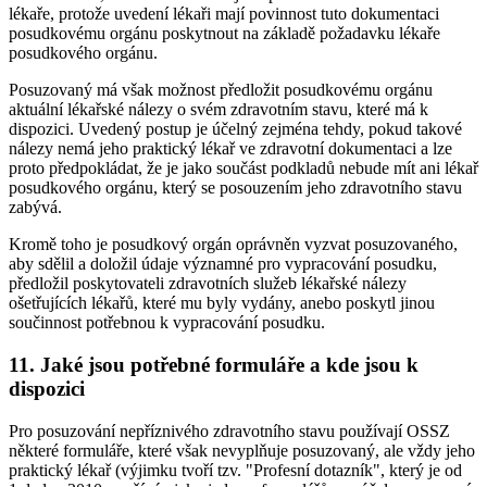
lékaře, protože uvedení lékaři mají povinnost tuto dokumentaci
posudkovému orgánu poskytnout na základě požadavku lékaře
posudkového orgánu.
Posuzovaný má však možnost předložit posudkovému orgánu
aktuální lékařské nálezy o svém zdravotním stavu, které má k
dispozici. Uvedený postup je účelný zejména tehdy, pokud takové
nálezy nemá jeho praktický lékař ve zdravotní dokumentaci a lze
proto předpokládat, že je jako součást podkladů nebude mít ani lékař
posudkového orgánu, který se posouzením jeho zdravotního stavu
zabývá.
Kromě toho je posudkový orgán oprávněn vyzvat posuzovaného,
aby sdělil a doložil údaje významné pro vypracování posudku,
předložil poskytovateli zdravotních služeb lékařské nálezy
ošetřujících lékařů, které mu byly vydány, anebo poskytl jinou
součinnost potřebnou k vypracování posudku.
11. Jaké jsou potřebné formuláře a kde jsou k
dispozici
Pro posuzování nepříznivého zdravotního stavu používají OSSZ
některé formuláře, které však nevyplňuje posuzovaný, ale vždy jeho
praktický lékař (výjimku tvoří tzv. "Profesní dotazník", který je od