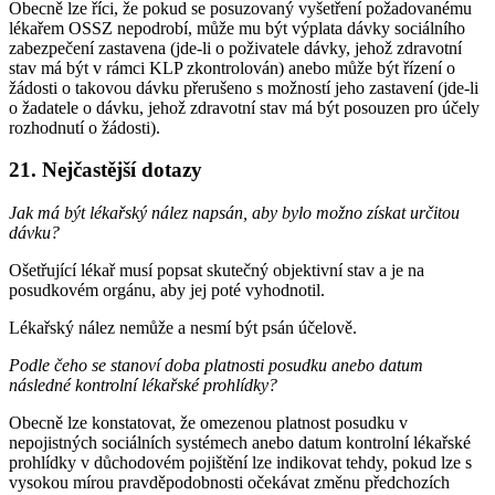
Obecně lze říci, že pokud se posuzovaný vyšetření požadovanému
lékařem OSSZ nepodrobí, může mu být výplata dávky sociálního
zabezpečení zastavena (jde-li o poživatele dávky, jehož zdravotní
stav má být v rámci KLP zkontrolován) anebo může být řízení o
žádosti o takovou dávku přerušeno s možností jeho zastavení (jde-li
o žadatele o dávku, jehož zdravotní stav má být posouzen pro účely
rozhodnutí o žádosti).
21. Nejčastější dotazy
Jak má být lékařský nález napsán, aby bylo možno získat určitou
dávku?
Ošetřující lékař musí popsat skutečný objektivní stav a je na
posudkovém orgánu, aby jej poté vyhodnotil.
Lékařský nález nemůže a nesmí být psán účelově.
Podle čeho se stanoví doba platnosti posudku anebo datum
následné kontrolní lékařské prohlídky?
Obecně lze konstatovat, že omezenou platnost posudku v
nepojistných sociálních systémech anebo datum kontrolní lékařské
prohlídky v důchodovém pojištění lze indikovat tehdy, pokud lze s
vysokou mírou pravděpodobnosti očekávat změnu předchozích