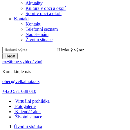
Aktuality
Kultura v obci a okolí
Sport v obci a okolí
Kontakt
Kontakt
Telefonní seznam
Napište nám
Životní situace
Hledaný výraz
Hledat
rozšířené vyhledávání
Kontaktujte nás
obec@velkalhota.cz
+420 571 638 010
Virtuální prohlídka
Fotogalerie
Kalendář akcí
Životní situace
Úvodní stránka