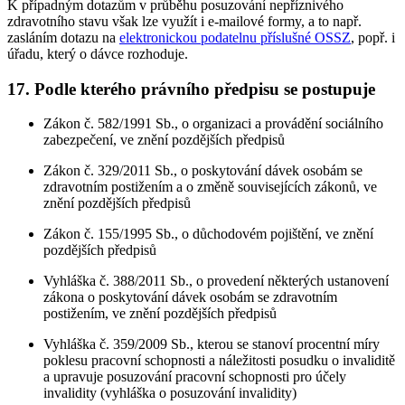
K případným dotazům v průběhu posuzování nepříznivého
zdravotního stavu však lze využít i e-mailové formy, a to např.
zasláním dotazu na
elektronickou podatelnu příslušné OSSZ
, popř. i
úřadu, který o dávce rozhoduje.
17. Podle kterého právního předpisu se postupuje
Zákon č. 582/1991 Sb., o organizaci a provádění sociálního
zabezpečení, ve znění pozdějších předpisů
Zákon č. 329/2011 Sb., o poskytování dávek osobám se
zdravotním postižením a o změně souvisejících zákonů, ve
znění pozdějších předpisů
Zákon č. 155/1995 Sb., o důchodovém pojištění, ve znění
pozdějších předpisů
Vyhláška č. 388/2011 Sb., o provedení některých ustanovení
zákona o poskytování dávek osobám se zdravotním
postižením, ve znění pozdějších předpisů
Vyhláška č. 359/2009 Sb., kterou se stanoví procentní míry
poklesu pracovní schopnosti a náležitosti posudku o invaliditě
a upravuje posuzování pracovní schopnosti pro účely
invalidity (vyhláška o posuzování invalidity)