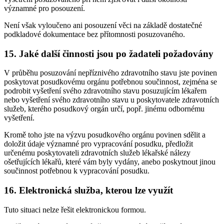
významné pro posouzení.
Není však vyloučeno ani posouzení věci na základě dostatečné
podkladové dokumentace bez přítomnosti posuzovaného.
15. Jaké další činnosti jsou po žadateli požadovány
V průběhu posuzování nepříznivého zdravotního stavu jste povinen
poskytovat posudkovému orgánu potřebnou součinnost, zejména se
podrobit vyšetření svého zdravotního stavu posuzujícím lékařem
nebo vyšetření svého zdravotního stavu u poskytovatele zdravotních
služeb, kterého posudkový orgán určí, popř. jinému odbornému
vyšetření.
Kromě toho jste na výzvu posudkového orgánu povinen sdělit a
doložit údaje významné pro vypracování posudku, předložit
určenému poskytovateli zdravotních služeb lékařské nálezy
ošetřujících lékařů, které vám byly vydány, anebo poskytnout jinou
součinnost potřebnou k vypracování posudku.
16. Elektronická služba, kterou lze využít
Tuto situaci nelze řešit elektronickou formou.