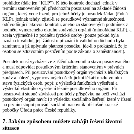
prohlídce (dále jen "KLP"). K této kontrole dochází jednak v
termínu stanoveném při předchozím posouzení na základě žádosti
orgánu, který vede řízení, pro jehož účely je posudek žádán (řádná
KLP), jednak tehdy, zjistí-li se posudkově významné skutečnosti,
odůvodňující takovou kontrolu, anebo za stanovených podmínek z
podnětu vymezeného okruhu správních orgánů (mimořádná KLP), a
zcela výjimečně i z podnětu fyzické osoby (pouze pokud byla
uznána invalidní, její žádost o přiznání invalidního důchodu byla
zamítnuta a již uplynula platnost posudku, jde-li o prokázání, že je
osobou se zdravotním postižením podle zákona o zaměstnanosti).
Posudek musí vycházet ze zjištění zdravotního stavu posuzovaného
a musí odpovídat posudkovým kritériím, stanoveným v právních
předpisech. Při posuzování posudkový orgán vychází z lékařských
zpráv a nálezů, vypracovaných ošetřujícími lékaři o zdravotním
stavu fyzických osob, popř. z výsledků funkčních vyšetření a
výsledků vlastního vyšetření lékaře posudkového orgánu. Při
posuzování stupně závislosti pro účely příspěvku na péči vychází
posudkový orgán navíc i z výsledku sociálního šetření, které v řízení
na prvním stupni provádí sociální pracovník příslušné krajské
pobočky Úřadu práce České republiky.
7. Jakým způsobem můžete zahájit řešení životní
situace