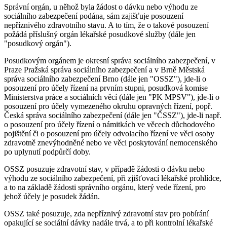
Správní orgán, u něhož byla žádost o dávku nebo výhodu ze
sociálního zabezpečení podána, sám zajišťuje posouzení
nepříznivého zdravotního stavu. A to tím, že o takové posouzení
požádá příslušný orgán lékařské posudkové služby (dále jen
"posudkový orgán").
Posudkovým orgánem je okresní správa sociálního zabezpečení, v
Praze Pražská správa sociálního zabezpečení a v Brně Městská
správa sociálního zabezpečení Brno (dále jen "OSSZ"), jde-li o
posouzení pro účely řízení na prvním stupni, posudková komise
Ministerstva práce a sociálních věcí (dále jen "PK MPSV"), jde-li o
posouzení pro účely vymezeného okruhu opravných řízení, popř.
Česká správa sociálního zabezpečení (dále jen "ČSSZ"), jde-li např.
o posouzení pro účely řízení o námitkách ve věcech důchodového
pojištění či o posouzení pro účely odvolacího řízení ve věci osoby
zdravotně znevýhodněné nebo ve věci poskytování nemocenského
po uplynutí podpůrčí doby.
OSSZ posuzuje zdravotní stav, v případě žádosti o dávku nebo
výhodu ze sociálního zabezpečení, při zjišťovací lékařské prohlídce,
a to na základě žádosti správního orgánu, který vede řízení, pro
jehož účely je posudek žádán.
OSSZ také posuzuje, zda nepříznivý zdravotní stav pro pobírání
opakující se sociální dávky nadále trvá, a to při kontrolní lékařské