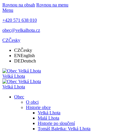
Rovnou na obsah
Rovnou na menu
Menu
+420 571 638 010
obec@velkalhota.cz
CZ
Česky
CZ
Česky
EN
English
DE
Deutsch
Velká Lhota
Velká Lhota
Obec
O obci
Historie obce
Velká Lhota
Malá Lhota
Historie po sloučení
Tomáš Baletka: Velká Lhota