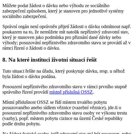
Můžete podat žádost o dávku nebo výhodu ze sociálního
zabezpečení způsobem, který je stanoven pro jednotlivé systémy
sociálního zabezpečení.
Správní orgán není oprávněn přijetí žádosti o dávku odmítnout např.
poukazem na to, že nemůžete mít natolik nepříznivý zdravotní stav,
který je stanoven jako podmínka pro přiznání dané dávky nebo
výhody; posuzování nepříznivého zdravotního stavu se provádí až v
rámci řízení o žádosti o dávku.
8. Na které instituci životní situaci řešit
Tuto situaci řešíte na úřadu, který poskytuje dávku, resp. u něhož
byla žádost o dávku podána.
Posouzení nepříznivého zdravotního stavu v rámci prvního stupně
správního řízení provádí
místně příslušná OSSZ
.
Místní příslušnost OSSZ se řídí místem trvalého pobytu
posuzovaného anebo sídlem věznice (vazební věznice), jde-li o
posouzení nepříznivého zdravotního stavu osoby ve výkonu trestu
(vazby), popř. místem pobytu cizince na území České republiky
podle druhu pobytu.
Na žádost fyzické osoby, jejíž zdravotní stav má být posouzen, nebo