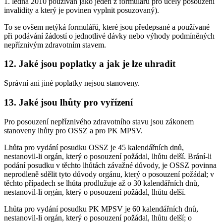
1. ledna 2010 používán jako jeden z formulářů pro účely posouzení
invalidity a který je povinen vyplnit posuzovaný).
To se ovšem netýká formulářů, které jsou předepsané a používané
při podávání žádostí o jednotlivé dávky nebo výhody podmíněných
nepříznivým zdravotním stavem.
12. Jaké jsou poplatky a jak je lze uhradit
Správní ani jiné poplatky nejsou stanoveny.
13. Jaké jsou lhůty pro vyřízení
Pro posouzení nepříznivého zdravotního stavu jsou zákonem
stanoveny lhůty pro OSSZ a pro PK MPSV.
Lhůta pro vydání posudku OSSZ je 45 kalendářních dnů,
nestanovil-li orgán, který o posouzení požádal, lhůtu delší. Brání-li
podání posudku v těchto lhůtách závažné důvody, je OSSZ povinna
neprodleně sdělit tyto důvody orgánu, který o posouzení požádal; v
těchto případech se lhůta prodlužuje až o 30 kalendářních dnů,
nestanovil-li orgán, který o posouzení požádal, lhůtu delší.
Lhůta pro vydání posudku PK MPSV je 60 kalendářních dnů,
nestanovil-li orgán, který o posouzení požádal, lhůtu delší; o