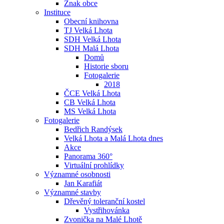
Znak obce
Instituce
Obecní knihovna
TJ Velká Lhota
SDH Velká Lhota
SDH Malá Lhota
Domů
Historie sboru
Fotogalerie
2018
ČCE Velká Lhota
CB Velká Lhota
MS Velká Lhota
Fotogalerie
Bedřich Randýsek
Velká Lhota a Malá Lhota dnes
Akce
Panorama 360°
Virtuální prohlídky
Významné osobnosti
Jan Karafiát
Významné stavby
Dřevěný toleranční kostel
Vystřihovánka
Zvonička na Malé Lhotě