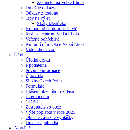
Zvonička na Velké Lhotě
Důležité odkazy
Odkazy z regionu
Tipy na výlet
Skály Medůvka
Komunitní centrum U Pavlů
Re-Use centrum Velká Lhota
Veřejné pohřebiště
Kulturní dům Obce Velká Lhota
Videoklip Javor
Úřad
Úřední deska
e-podatelna
Povinné informace
Zpravodaj
Služby Czech Point
Formuláře
Hlášení obecního rozhlasu
Územní plán
GDPR
Zastupitelstvo obce
Výše poplatku v roce 2026
Obecně závazné vyhlášky
Dotace - publicita
Aktuálně