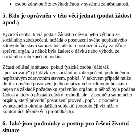
osobu zdravotně znevýhodněnou v systému zaměstnanosti.
5. Kdo je oprávněn v této věci jednat (podat žádost
apod.)
Fyzická osoba, která podala žádost o dávku nebo výhodu ze
sociálního zabezpečení, nežádá o posouzení svého nepříznivého
zdravotního stavu samostatně, ale toto posouzení vždy zajišťuje
správní orgán, u něhož byla žádost o dávku nebo výhodu ze
sociálního zabezpečení podána.
Zčásti odlišná je situace, pokud fyzická osoba (dále též
"posuzovaný") již dávku ze sociálního zabezpečení, podmíněnou
nepříznivým zdravotním stavem, pobírá. V takovém případě může
dojít k novému posouzení jejího nepříznivého zdravotního stavu
nejen na základě požadavku správního orgánu, u něhož byla podána
žádost a který o přiznání dávky rozhodl, ale i z podnětu samotného
orgánu, který původní posouzení provedl, popř. i z podnětu
vymezeného okruhu dalších subjektů (podrobněji viz níže o
kontrolních lékařských prohlídkách).
6. Jaké jsou podmínky a postup pro řešení životní
situace