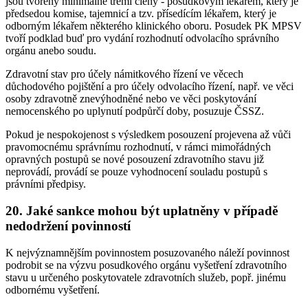
jsou tvořeny minimálně třemi členy - posudkovým lékařem, který je
předsedou komise, tajemnicí a tzv. přísedícím lékařem, který je
odborným lékařem některého klinického oboru. Posudek PK MPSV
tvoří podklad buď pro vydání rozhodnutí odvolacího správního
orgánu anebo soudu.
Zdravotní stav pro účely námitkového řízení ve věcech
důchodového pojištění a pro účely odvolacího řízení, např. ve věci
osoby zdravotně znevýhodněné nebo ve věci poskytování
nemocenského po uplynutí podpůrčí doby, posuzuje ČSSZ.
Pokud je nespokojenost s výsledkem posouzení projevena až vůči
pravomocnému správnímu rozhodnutí, v rámci mimořádných
opravných postupů se nové posouzení zdravotního stavu již
neprovádí, provádí se pouze vyhodnocení souladu postupů s
právními předpisy.
20. Jaké sankce mohou být uplatněny v případě
nedodržení povinností
K nejvýznamnějším povinnostem posuzovaného náleží povinnost
podrobit se na výzvu posudkového orgánu vyšetření zdravotního
stavu u určeného poskytovatele zdravotních služeb, popř. jinému
odbornému vyšetření.