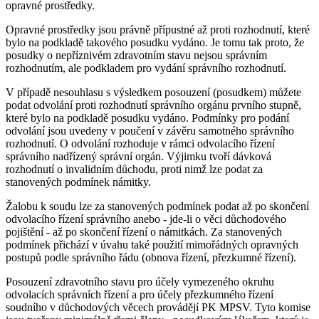
opravné prostředky.
Opravné prostředky jsou právně přípustné až proti rozhodnutí, které
bylo na podkladě takového posudku vydáno. Je tomu tak proto, že
posudky o nepříznivém zdravotním stavu nejsou správním
rozhodnutím, ale podkladem pro vydání správního rozhodnutí.
V případě nesouhlasu s výsledkem posouzení (posudkem) můžete
podat odvolání proti rozhodnutí správního orgánu prvního stupně,
které bylo na podkladě posudku vydáno. Podmínky pro podání
odvolání jsou uvedeny v poučení v závěru samotného správního
rozhodnutí. O odvolání rozhoduje v rámci odvolacího řízení
správního nadřízený správní orgán. Výjimku tvoří dávková
rozhodnutí o invalidním důchodu, proti nimž lze podat za
stanovených podmínek námitky.
Žalobu k soudu lze za stanovených podmínek podat až po skončení
odvolacího řízení správního anebo - jde-li o věci důchodového
pojištění - až po skončení řízení o námitkách. Za stanovených
podmínek přichází v úvahu také použití mimořádných opravných
postupů podle správního řádu (obnova řízení, přezkumné řízení).
Posouzení zdravotního stavu pro účely vymezeného okruhu
odvolacích správních řízení a pro účely přezkumného řízení
soudního v důchodových věcech provádějí PK MPSV. Tyto komise