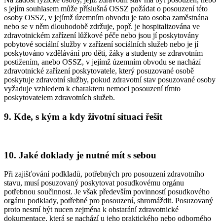
s jejím souhlasem může příslušná OSSZ požádat o posouzení této
osoby OSSZ, v jejímž územním obvodu je tato osoba zaměstnána
nebo se v něm dlouhodobě zdržuje, popř. je hospitalizována ve
zdravotnickém zařízení lůžkové péče nebo jsou jí poskytovány
pobytové sociální služby v zařízení sociálních služeb nebo je jí
poskytováno vzdělávání pro děti, žáky a studenty se zdravotním
postižením, anebo OSSZ, v jejímž územním obvodu se nachází
zdravotnické zařízení poskytovatele, který posuzované osobě
poskytuje zdravotní služby, pokud zdravotní stav posuzované osoby
vyžaduje vzhledem k charakteru nemoci posouzení tímto
poskytovatelem zdravotních služeb.
9. Kde, s kým a kdy životní situaci řešit
10. Jaké doklady je nutné mít s sebou
Při zajišťování podkladů, potřebných pro posouzení zdravotního
stavu, musí posuzovaný poskytovat posudkovému orgánu
potřebnou součinnost. Je však především povinností posudkového
orgánu podklady, potřebné pro posouzení, shromáždit. Posuzovaný
proto nesmí být nucen zejména k obstarání zdravotnické
dokumentace, která se nachází u jeho praktického nebo odborného