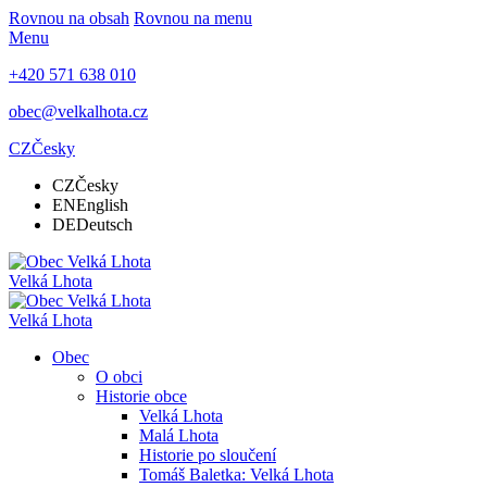
Rovnou na obsah
Rovnou na menu
Menu
+420 571 638 010
obec@velkalhota.cz
CZ
Česky
CZ
Česky
EN
English
DE
Deutsch
Velká Lhota
Velká Lhota
Obec
O obci
Historie obce
Velká Lhota
Malá Lhota
Historie po sloučení
Tomáš Baletka: Velká Lhota