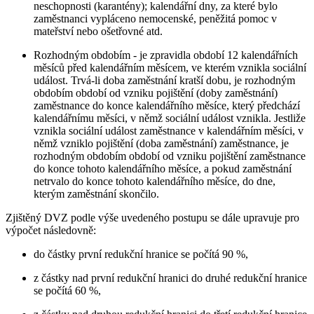
neschopnosti (karantény); kalendářní dny, za které bylo
zaměstnanci vypláceno nemocenské, peněžitá pomoc v
mateřství nebo ošetřovné atd.
Rozhodným obdobím - je zpravidla období 12 kalendářních
měsíců před kalendářním měsícem, ve kterém vznikla sociální
událost. Trvá-li doba zaměstnání kratší dobu, je rozhodným
obdobím období od vzniku pojištění (doby zaměstnání)
zaměstnance do konce kalendářního měsíce, který předchází
kalendářnímu měsíci, v němž sociální událost vznikla. Jestliže
vznikla sociální událost zaměstnance v kalendářním měsíci, v
němž vzniklo pojištění (doba zaměstnání) zaměstnance, je
rozhodným obdobím období od vzniku pojištění zaměstnance
do konce tohoto kalendářního měsíce, a pokud zaměstnání
netrvalo do konce tohoto kalendářního měsíce, do dne,
kterým zaměstnání skončilo.
Zjištěný DVZ podle výše uvedeného postupu se dále upravuje pro
výpočet následovně:
do částky první redukční hranice se počítá 90 %,
z částky nad první redukční hranici do druhé redukční hranice
se počítá 60 %,