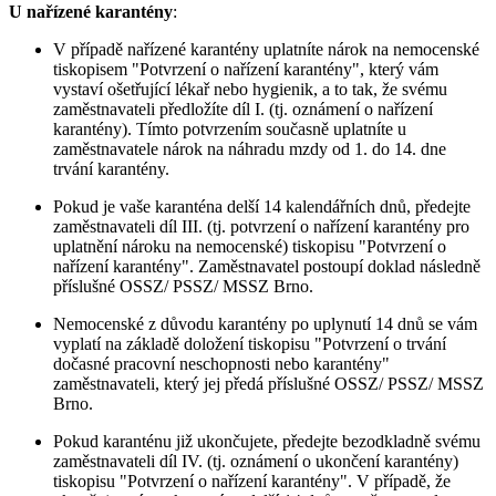
U nařízené karantény
:
V případě nařízené karantény uplatníte nárok na nemocenské
tiskopisem "Potvrzení o nařízení karantény", který vám
vystaví ošetřující lékař nebo hygienik, a to tak, že svému
zaměstnavateli předložíte díl I. (tj. oznámení o nařízení
karantény). Tímto potvrzením současně uplatníte u
zaměstnavatele nárok na náhradu mzdy od 1. do 14. dne
trvání karantény.
Pokud je vaše karanténa delší 14 kalendářních dnů, předejte
zaměstnavateli díl III. (tj. potvrzení o nařízení karantény pro
uplatnění nároku na nemocenské) tiskopisu "Potvrzení o
nařízení karantény". Zaměstnavatel postoupí doklad následně
příslušné OSSZ/ PSSZ/ MSSZ Brno.
Nemocenské z důvodu karantény po uplynutí 14 dnů se vám
vyplatí na základě doložení tiskopisu "Potvrzení o trvání
dočasné pracovní neschopnosti nebo karantény"
zaměstnavateli, který jej předá příslušné OSSZ/ PSSZ/ MSSZ
Brno.
Pokud karanténu již ukončujete, předejte bezodkladně svému
zaměstnavateli díl IV. (tj. oznámení o ukončení karantény)
tiskopisu "Potvrzení o nařízení karantény". V případě, že