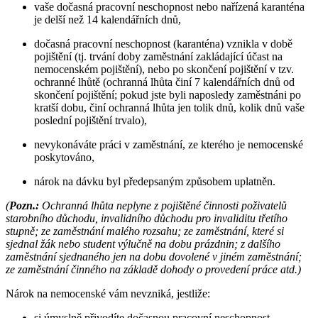
vaše dočasná pracovní neschopnost nebo nařízená karanténa
je delší než 14 kalendářních dnů,
dočasná pracovní neschopnost (karanténa) vznikla v době
pojištění (tj. trvání doby zaměstnání zakládající účast na
nemocenském pojištění), nebo po skončení pojištění v tzv.
ochranné lhůtě (ochranná lhůta činí 7 kalendářních dnů od
skončení pojištění; pokud jste byli naposledy zaměstnáni po
kratší dobu, činí ochranná lhůta jen tolik dnů, kolik dnů vaše
poslední pojištění trvalo),
nevykonáváte práci v zaměstnání, ze kterého je nemocenské
poskytováno,
nárok na dávku byl předepsaným způsobem uplatněn.
(
Pozn.:
Ochranná lhůta neplyne z pojištěné činnosti poživatelů
starobního důchodu, invalidního důchodu pro invaliditu třetího
stupně; ze zaměstnání malého rozsahu; ze zaměstnání, které si
sjednal žák nebo student výlučně na dobu prázdnin; z dalšího
zaměstnání sjednaného jen na dobu dovolené v jiném zaměstnání;
ze zaměstnání činného na základě dohody o provedení práce atd.)
Nárok na nemocenské vám nevzniká, jestliže:
si úmyslně přivodíte dočasnou pracovní neschopnost,