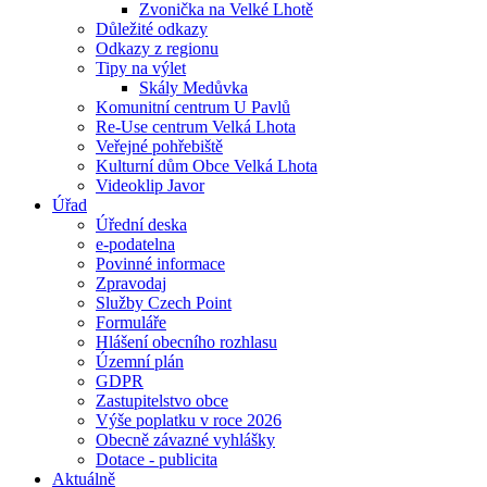
Zvonička na Velké Lhotě
Důležité odkazy
Odkazy z regionu
Tipy na výlet
Skály Medůvka
Komunitní centrum U Pavlů
Re-Use centrum Velká Lhota
Veřejné pohřebiště
Kulturní dům Obce Velká Lhota
Videoklip Javor
Úřad
Úřední deska
e-podatelna
Povinné informace
Zpravodaj
Služby Czech Point
Formuláře
Hlášení obecního rozhlasu
Územní plán
GDPR
Zastupitelstvo obce
Výše poplatku v roce 2026
Obecně závazné vyhlášky
Dotace - publicita
Aktuálně