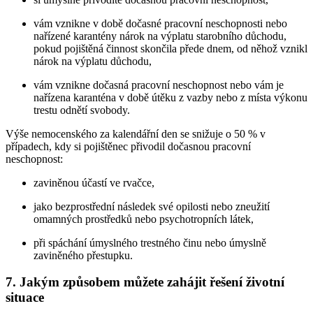
vám vznikne v době dočasné pracovní neschopnosti nebo
nařízené karantény nárok na výplatu starobního důchodu,
pokud pojištěná činnost skončila přede dnem, od něhož vznikl
nárok na výplatu důchodu,
vám vznikne dočasná pracovní neschopnost nebo vám je
nařízena karanténa v době útěku z vazby nebo z místa výkonu
trestu odnětí svobody.
Výše nemocenského za kalendářní den se snižuje o 50 % v
případech, kdy si pojištěnec přivodil dočasnou pracovní
neschopnost:
zaviněnou účastí ve rvačce,
jako bezprostřední následek své opilosti nebo zneužití
omamných prostředků nebo psychotropních látek,
při spáchání úmyslného trestného činu nebo úmyslně
zaviněného přestupku.
7. Jakým způsobem můžete zahájit řešení životní
situace