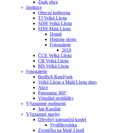
Znak obce
Instituce
Obecní knihovna
TJ Velká Lhota
SDH Velká Lhota
SDH Malá Lhota
Domů
Historie sboru
Fotogalerie
2018
ČCE Velká Lhota
CB Velká Lhota
MS Velká Lhota
Fotogalerie
Bedřich Randýsek
Velká Lhota a Malá Lhota dnes
Akce
Panorama 360°
Virtuální prohlídky
Významné osobnosti
Jan Karafiát
Významné stavby
Dřevěný toleranční kostel
Vystřihovánka
Zvonička na Malé Lhotě