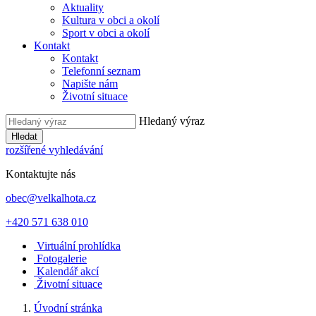
Aktuality
Kultura v obci a okolí
Sport v obci a okolí
Kontakt
Kontakt
Telefonní seznam
Napište nám
Životní situace
Hledaný výraz
Hledat
rozšířené vyhledávání
Kontaktujte nás
obec@velkalhota.cz
+420 571 638 010
Virtuální prohlídka
Fotogalerie
Kalendář akcí
Životní situace
Úvodní stránka