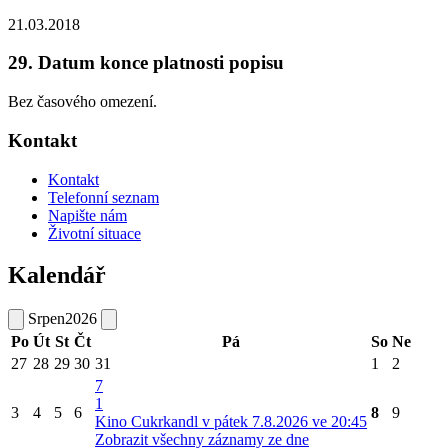
21.03.2018
29. Datum konce platnosti popisu
Bez časového omezení.
Kontakt
Kontakt
Telefonní seznam
Napište nám
Životní situace
Kalendář
Srpen
2026
Po
Út
St
Čt
Pá
So
Ne
27
28
29
30
31
1
2
7
1
3
4
5
6
8
9
Kino Cukrkandl v pátek 7.8.2026 ve 20:45
Zobrazit všechny záznamy ze dne