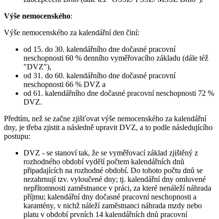
Výše nemocenského
:
Výše nemocenského za kalendářní den činí:
od 15. do 30. kalendářního dne dočasné pracovní
neschopnosti 60 % denního vyměřovacího základu (dále též
"DVZ"),
od 31. do 60. kalendářního dne dočasné pracovní
neschopnosti 66 % DVZ a
od 61. kalendářního dne dočasné pracovní neschopnosti 72 %
DVZ.
Předtím, než se začne zjišťovat výše nemocenského za kalendářní
dny, je třeba zjistit a následně upravit DVZ, a to podle následujícího
postupu:
DVZ - se stanoví tak, že se vyměřovací základ zjištěný z
rozhodného období vydělí počtem kalendářních dnů
připadajících na rozhodné období. Do tohoto počtu dnů se
nezahrnují tzv. vyloučené dny; tj. kalendářní dny omluvené
nepřítomnosti zaměstnance v práci, za které nenáleží náhrada
příjmu; kalendářní dny dočasné pracovní neschopnosti a
karantény, v nichž náleží zaměstnanci náhrada mzdy nebo
platu v období prvních 14 kalendářních dnů pracovní