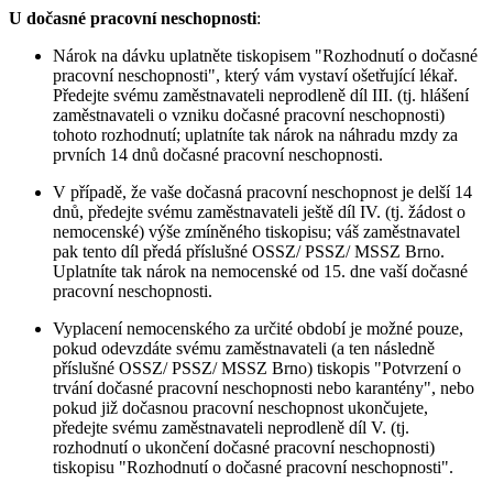
U dočasné pracovní neschopnosti
:
Nárok na dávku uplatněte tiskopisem "Rozhodnutí o dočasné
pracovní neschopnosti", který vám vystaví ošetřující lékař.
Předejte svému zaměstnavateli neprodleně díl III. (tj. hlášení
zaměstnavateli o vzniku dočasné pracovní neschopnosti)
tohoto rozhodnutí; uplatníte tak nárok na náhradu mzdy za
prvních 14 dnů dočasné pracovní neschopnosti.
V případě, že vaše dočasná pracovní neschopnost je delší 14
dnů, předejte svému zaměstnavateli ještě díl IV. (tj. žádost o
nemocenské) výše zmíněného tiskopisu; váš zaměstnavatel
pak tento díl předá příslušné OSSZ/ PSSZ/ MSSZ Brno.
Uplatníte tak nárok na nemocenské od 15. dne vaší dočasné
pracovní neschopnosti.
Vyplacení nemocenského za určité období je možné pouze,
pokud odevzdáte svému zaměstnavateli (a ten následně
příslušné OSSZ/ PSSZ/ MSSZ Brno) tiskopis "Potvrzení o
trvání dočasné pracovní neschopnosti nebo karantény", nebo
pokud již dočasnou pracovní neschopnost ukončujete,
předejte svému zaměstnavateli neprodleně díl V. (tj.
rozhodnutí o ukončení dočasné pracovní neschopnosti)
tiskopisu "Rozhodnutí o dočasné pracovní neschopnosti".