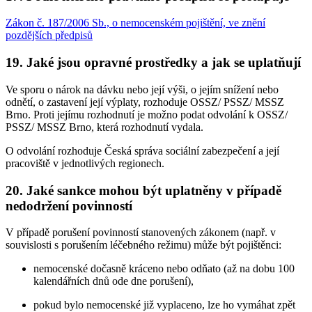
Zákon č. 187/2006 Sb., o nemocenském pojištění, ve znění
pozdějších předpisů
19. Jaké jsou opravné prostředky a jak se uplatňují
Ve sporu o nárok na dávku nebo její výši, o jejím snížení nebo
odnětí, o zastavení její výplaty, rozhoduje OSSZ/ PSSZ/ MSSZ
Brno. Proti jejímu rozhodnutí je možno podat odvolání k OSSZ/
PSSZ/ MSSZ Brno, která rozhodnutí vydala.
O odvolání rozhoduje Česká správa sociální zabezpečení a její
pracoviště v jednotlivých regionech.
20. Jaké sankce mohou být uplatněny v případě
nedodržení povinností
V případě porušení povinností stanovených zákonem (např. v
souvislosti s porušením léčebného režimu) může být pojištěnci:
nemocenské dočasně kráceno nebo odňato (až na dobu 100
kalendářních dnů ode dne porušení),
pokud bylo nemocenské již vyplaceno, lze ho vymáhat zpět