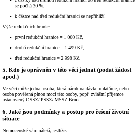
z částky nad druhou redukční hranici do třetí redukční hranice
se počítá 30 %,
k částce nad třetí redukční hranici se nepřihlíží.
Výše redukčních hranic:
první redukční hranice = 1 000 Kč,
druhá redukční hranice = 1 499 Kč,
třetí redukční hranice = 2 998 Kč.
5. Kdo je oprávněn v této věci jednat (podat žádost
apod.)
Ve věci může jednat osoba, která nárok na dávku uplatňuje, nebo
osoba pověřená plnou mocí této osoby, popř. zvláštní příjemce
ustanovený OSSZ/ PSSZ/ MSSZ Brno.
6. Jaké jsou podmínky a postup pro řešení životní
situace
Nemocenské vám náleží, jestliže: