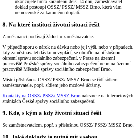
ukončujete tímto karanténu delší 14 dnů, zaměstnavatel
doklad postoupí OSSZ/ PSSZ/ MSSZ Brno, která vám
nemocenské za karanténu doplatí.
8. Na které instituci životní situaci řešit
Zaměstnanci podávají žádost u zaměstnavatele.
V případě sporu o nárok na dávku nebo její výši, nebo v případech,
kdy zaměstnavatel dávku nevyplácí, se obraťte na příslušnou
okresní správu sociálního zabezpečení, v Praze na územní
pracoviště Pražské správy sociálního zabezpečení nebo na územní
pracoviště Městské správy sociálního zabezpečení Brno.
Místní příslušnost OSSZ/ PSSZ/ MSSZ Brno se řídí sídlem
zaměstnavatele, popř. sídlem jeho mzdové účtárny.
Kontakty na OSSZ/ PSSZ/ MSSZ Brno
naleznete na internetových
stránkách České správy sociálního zabezpečení.
9. Kde, s kým a kdy životní situaci řešit
Se zaměstnavatelem, popř. s příslušnou OSSZ/ PSSZ/ MSSZ Brno.
10. Jaké doklady je nutné mít s sebou