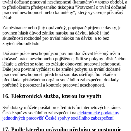
trvání dočasné pracovní neschopnosti (karantény) v tomto období, a
to předložením předepsaného tiskopisu "Potvrzení o trvání dočasné
pracovní neschopnosti nebo karantény", který vystavuje příslušný
lékař.
Zaměstnanec nebo jiný oprávněný, popřípadě příjemce dávky, je
povinen hlásit důvod zániku nároku na dávku, jakož i jiné
skutečnosti rozhodné pro trvání nároku na dávku, a to bez
zbytečného odkladu.
Dočasně práce neschopní jsou povinni dodržovat léčebný režim
dočasně práce neschopného pojištěnce, řídit se pokyny příslušného
lékaře a zdržet se toho, co ztěžuje obnovení pracovní schopnosti.
Dále jsou povinni vyžádat si ke změně pobytu za trvání dočasné
pracovní neschopnosti předchozí souhlas ošetřujícího lékaře a
předkládat příslušnému orgánu sociálního zabezpečení doklady
potřebné k posouzení a kontrole pracovní neschopnosti.
16. Elektronická služba, kterou lze využít
Své dotazy můžete posílat prostřednictvím internetových stránek
České správy sociálního zabezpečení na
elektronické podatelny
jednotlivých pracovišť České správy sociálního zabezpečení
.
17. Podle kterého právního předpisu se postupuje