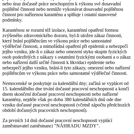
nebo úraz dočasně práce neschopným k výkonu své dosavadní
pojištěné činnosti nebo nemůže vykonávat dosavadní pojištěnou
činnost pro nařízenou karanténu a splňuje i ostatní stanovené
podmínky.
Karanténou se rozumí též izolace, karanténní opatření formou
zvýšeného zdravotnického dozoru, byl-li uložen zákaz činnosti,
který brání pojištěncům ve výkonu práce nebo samostatné
výdělečné činnosti, a mimořádná opatření při epidemii a nebezpečí
jejího vzniku, jde-li o zákaz nebo omezení styku skupin fyzických
osob podezřelých z nákazy s ostatními fyzickými osobami a o zákaz
nebo nařízení další určité činnosti k likvidaci epidemie nebo
nebezpečí jejího vzniku, brání-li tyto zákazy, omezení nebo nařízení
pojištěncům ve výkonu práce nebo samostatné výdělečné činnosti.
Nemocenské se poskytuje za kalendářní dny; začíná se vyplácet od
15. kalendářního dne trvání dočasné pracovní neschopnosti a končí
dnem skončení dočasné pracovní neschopnosti nebo nařízené
karantény, nejdéle však po dobu 380 kalendářních dnů ode dne
vzniku dočasné pracovní neschopnosti (včetně zápočtu předchozích
období dočasných pracovních neschopností).
Za prvních 14 dnů dočasné pracovní neschopnosti vyplácí
zaměstnavatel zaměstnanci "NÁHRADU MZDY".