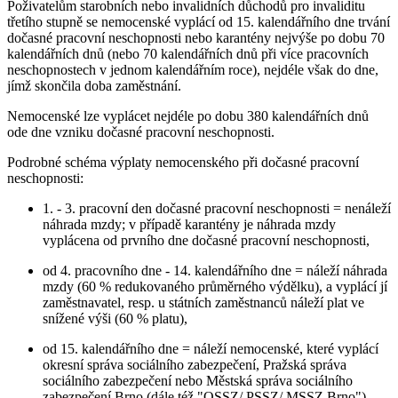
Poživatelům starobních nebo invalidních důchodů pro invaliditu
třetího stupně se nemocenské vyplácí od 15. kalendářního dne trvání
dočasné pracovní neschopnosti nebo karantény nejvýše po dobu 70
kalendářních dnů (nebo 70 kalendářních dnů při více pracovních
neschopnostech v jednom kalendářním roce), nejdéle však do dne,
jímž skončila doba zaměstnání.
Nemocenské lze vyplácet nejdéle po dobu 380 kalendářních dnů
ode dne vzniku dočasné pracovní neschopnosti.
Podrobné schéma výplaty nemocenského při dočasné pracovní
neschopnosti:
1. - 3. pracovní den dočasné pracovní neschopnosti = nenáleží
náhrada mzdy; v případě karantény je náhrada mzdy
vyplácena od prvního dne dočasné pracovní neschopnosti,
od 4. pracovního dne - 14. kalendářního dne = náleží náhrada
mzdy (60 % redukovaného průměrného výdělku), a vyplácí jí
zaměstnavatel, resp. u státních zaměstnanců náleží plat ve
snížené výši (60 % platu),
od 15. kalendářního dne = náleží nemocenské, které vyplácí
okresní správa sociálního zabezpečení, Pražská správa
sociálního zabezpečení nebo Městská správa sociálního
zabezpečení Brno (dále též "OSSZ/ PSSZ/ MSSZ Brno").