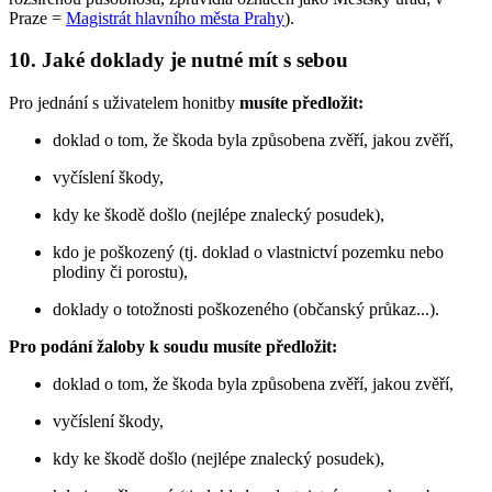
Praze =
Magistrát hlavního města Prahy
).
10. Jaké doklady je nutné mít s sebou
Pro jednání s uživatelem honitby
musíte předložit:
doklad o tom, že škoda byla způsobena zvěří, jakou zvěří,
vyčíslení škody,
kdy ke škodě došlo (nejlépe znalecký posudek),
kdo je poškozený (tj. doklad o vlastnictví pozemku nebo
plodiny či porostu),
doklady o totožnosti poškozeného (občanský průkaz...).
Pro podání žaloby k soudu musíte předložit:
doklad o tom, že škoda byla způsobena zvěří, jakou zvěří,
vyčíslení škody,
kdy ke škodě došlo (nejlépe znalecký posudek),