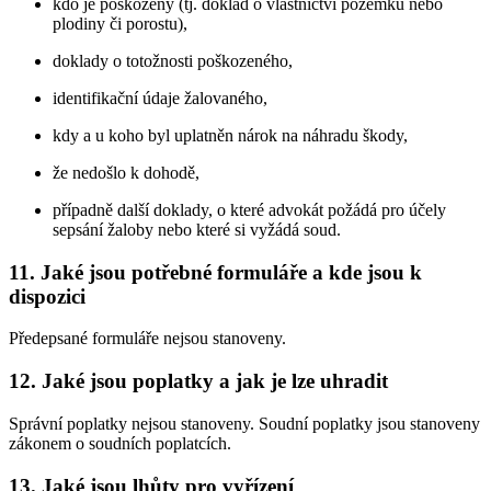
kdo je poškozený (tj. doklad o vlastnictví pozemku nebo
plodiny či porostu),
doklady o totožnosti poškozeného,
identifikační údaje žalovaného,
kdy a u koho byl uplatněn nárok na náhradu škody,
že nedošlo k dohodě,
případně další doklady, o které advokát požádá pro účely
sepsání žaloby nebo které si vyžádá soud.
11. Jaké jsou potřebné formuláře a kde jsou k
dispozici
Předepsané formuláře nejsou stanoveny.
12. Jaké jsou poplatky a jak je lze uhradit
Správní poplatky nejsou stanoveny. Soudní poplatky jsou stanoveny
zákonem o soudních poplatcích.
13. Jaké jsou lhůty pro vyřízení