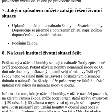
poškozený vyčíslí do 15 dnů po provedené sklizni.
7. Jakým způsobem můžete zahájit řešení životní
situace
Uplatněním nároku na náhradu škody u uživatele honitby.
Doporučuje se písemně s potvrzením přijetí, např. poštou
doporučeně do vlastních rukou.
Podáním žaloby.
8. Na které instituci životní situaci řešit
Poškozený a uživatel honitby se mají o náhradě škody způsobené
zvěří dohodnout. Pokud uživatel honitby nenahradí škodu do 60
dnů ode dne, kdy poškozený uplatnil svůj nárok a vyčíslil výši
škody nebo ve stejné lhůtě neuzavřel s poškozeným písemnou
dohodu o náhradě této škody, může poškozený ve lhůtě 3 měsíců
uplatnit svůj nárok na náhradu škody u soudu.
Informaci o tom, kdo je uživatel honitby, v níž se nachází pozemek,
na kterém vznikla škoda, může podat orgán státní správy myslivosti
- § 29 odst. 1, § 60 zákona o myslivosti (tj. orgán státní správy
myslivosti příslušný pro uznání honitby = obecní úřad obce s
rozšířenou působností, zpravidla označen jako Městský úřad; v