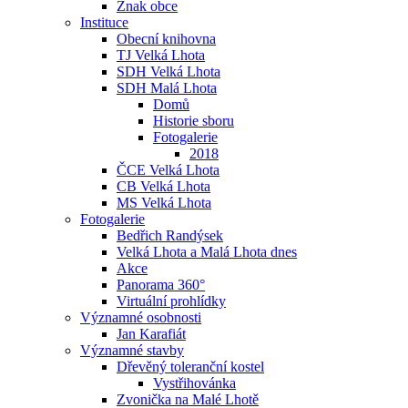
Znak obce
Instituce
Obecní knihovna
TJ Velká Lhota
SDH Velká Lhota
SDH Malá Lhota
Domů
Historie sboru
Fotogalerie
2018
ČCE Velká Lhota
CB Velká Lhota
MS Velká Lhota
Fotogalerie
Bedřich Randýsek
Velká Lhota a Malá Lhota dnes
Akce
Panorama 360°
Virtuální prohlídky
Významné osobnosti
Jan Karafiát
Významné stavby
Dřevěný toleranční kostel
Vystřihovánka
Zvonička na Malé Lhotě