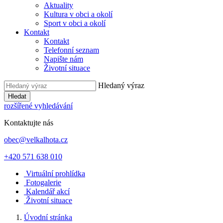
Aktuality
Kultura v obci a okolí
Sport v obci a okolí
Kontakt
Kontakt
Telefonní seznam
Napište nám
Životní situace
Hledaný výraz
Hledat
rozšířené vyhledávání
Kontaktujte nás
obec@velkalhota.cz
+420 571 638 010
Virtuální prohlídka
Fotogalerie
Kalendář akcí
Životní situace
Úvodní stránka