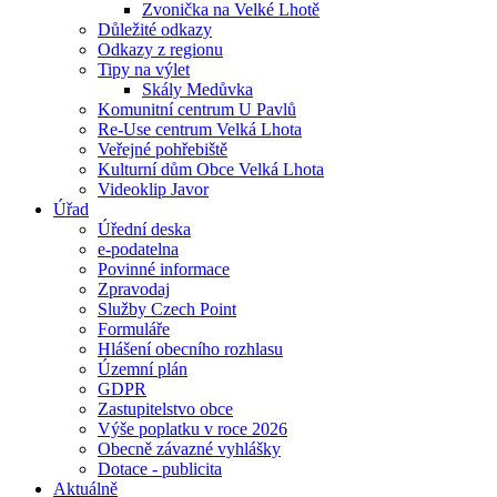
Zvonička na Velké Lhotě
Důležité odkazy
Odkazy z regionu
Tipy na výlet
Skály Medůvka
Komunitní centrum U Pavlů
Re-Use centrum Velká Lhota
Veřejné pohřebiště
Kulturní dům Obce Velká Lhota
Videoklip Javor
Úřad
Úřední deska
e-podatelna
Povinné informace
Zpravodaj
Služby Czech Point
Formuláře
Hlášení obecního rozhlasu
Územní plán
GDPR
Zastupitelstvo obce
Výše poplatku v roce 2026
Obecně závazné vyhlášky
Dotace - publicita
Aktuálně