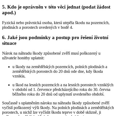
5. Kdo je oprávněn v této věci jednat (podat žádost
apod.)
Fyzická nebo právnická osoba, která utrpěla škodu na pozemcích,
plodinách a porostech uvedených v bodě 4.
6. Jaké jsou podmínky a postup pro řešení životní
situace
Nárok na náhradu škody způsobené zvěří musí poškozený u
uživatele honitby uplatnit:
u škody na zemědělských pozemcích, polních plodinách a
zemědělských porostech do 20 dnů ode dne, kdy škoda
vznikla,
u škod na lesních pozemcích a na lesních porostech vzniklých
v období od 1. července předcházejícího roku do 30. června
běžného roku do 20 dnů od uplynutí uvedeného období.
Současně s uplatněním nároku na náhradu škody způsobené zvěří
vyčíslí poškozený výši škody. Na polních plodinách a zemědělských
porostech, u nichž lze vyčíslit škodu teprve v době sklizně, ji