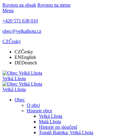
Rovnou na obsah
Rovnou na menu
Menu
+420 571 638 010
obec@velkalhota.cz
CZ
Česky
CZ
Česky
EN
English
DE
Deutsch
Velká Lhota
Velká Lhota
Obec
O obci
Historie obce
Velká Lhota
Malá Lhota
Historie po sloučení
Tomáš Baletka: Velká Lhota