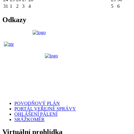
31
1
2
3
4
5
6
Odkazy
POVODŇOVÝ PLÁN
PORTÁL VEŘEJNÉ SPRÁVY
OHLÁŠENÍ PÁLENÍ
SRÁŽKOMĚR
Virtuální prohlídka