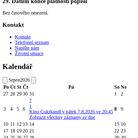
29. Datum konce platnosti popisu
Bez časového omezení.
Kontakt
Kontakt
Telefonní seznam
Napište nám
Životní situace
Kalendář
Srpen
2026
Po
Út
St
Čt
Pá
So
Ne
27
28
29
30
31
1
2
7
1
3
4
5
6
8
9
Kino Cukrkandl v pátek 7.8.2026 ve 20:45
Zobrazit všechny záznamy ze dne
10
11
12
13
14
15
16
17
18
19
20
21
22
23
24
25
26
27
28
29
30