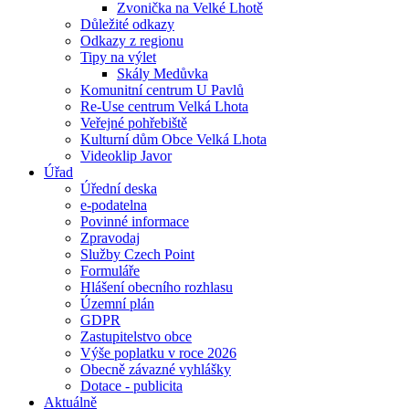
Zvonička na Velké Lhotě
Důležité odkazy
Odkazy z regionu
Tipy na výlet
Skály Medůvka
Komunitní centrum U Pavlů
Re-Use centrum Velká Lhota
Veřejné pohřebiště
Kulturní dům Obce Velká Lhota
Videoklip Javor
Úřad
Úřední deska
e-podatelna
Povinné informace
Zpravodaj
Služby Czech Point
Formuláře
Hlášení obecního rozhlasu
Územní plán
GDPR
Zastupitelstvo obce
Výše poplatku v roce 2026
Obecně závazné vyhlášky
Dotace - publicita
Aktuálně