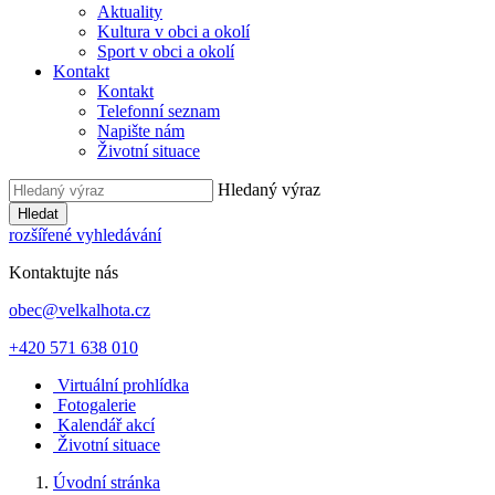
Aktuality
Kultura v obci a okolí
Sport v obci a okolí
Kontakt
Kontakt
Telefonní seznam
Napište nám
Životní situace
Hledaný výraz
Hledat
rozšířené vyhledávání
Kontaktujte nás
obec@velkalhota.cz
+420 571 638 010
Virtuální prohlídka
Fotogalerie
Kalendář akcí
Životní situace
Úvodní stránka