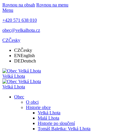
Rovnou na obsah
Rovnou na menu
Menu
+420 571 638 010
obec@velkalhota.cz
CZ
Česky
CZ
Česky
EN
English
DE
Deutsch
Velká Lhota
Velká Lhota
Obec
O obci
Historie obce
Velká Lhota
Malá Lhota
Historie po sloučení
Tomáš Baletka: Velká Lhota