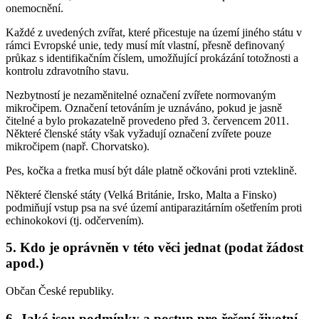
onemocnění.
Každé z uvedených zvířat, které přicestuje na území jiného státu v
rámci Evropské unie, tedy musí mít vlastní, přesně definovaný
průkaz s identifikačním číslem, umožňující prokázání totožnosti a
kontrolu zdravotního stavu.
Nezbytností je nezaměnitelné označení zvířete normovaným
mikročipem. Označení tetováním je uznáváno, pokud je jasně
čitelné a bylo prokazatelně provedeno před 3. červencem 2011.
Některé členské státy však vyžadují označení zvířete pouze
mikročipem (např. Chorvatsko).
Pes, kočka a fretka musí být dále platně očkováni proti vzteklině.
Některé členské státy (Velká Británie, Irsko, Malta a Finsko)
podmiňují vstup psa na své území antiparazitárním ošetřením proti
echinokokovi (tj. odčervením).
5. Kdo je oprávněn v této věci jednat (podat žádost
apod.)
Občan České republiky.
6. Jaké jsou podmínky a postup pro řešení životní