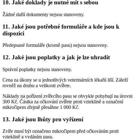
10. Jaké doklady je nutné mít s sebou
Žádné další dokumenty nejsou stanoveny.
11. Jaké jsou potřebné formuláře a kde jsou k
dispozici
Předepsané formuláře (kromě pasu) nejsou stanoveny.
12. Jaké jsou poplatky a jak je lze uhradit
Správní poplatky nejsou stanoveny.
Cena za úkony se u jednotlivých veterinárních lékařů liší. Záleží
rovněž na druhu a velikosti zvířete.
Náklady na pořízení zvířecího pasu se obvykle pohybují na úrovni
300 Kč. Částka za očkování zvířete proti vzteklině a označení
mikročipem zřejmě přesáhne 1 000 Kč.
13. Jaké jsou lhůty pro vyřízení
Zvíře musí být označeno mikročipem před očkováním proti
vzteklině a vydáním pasu.