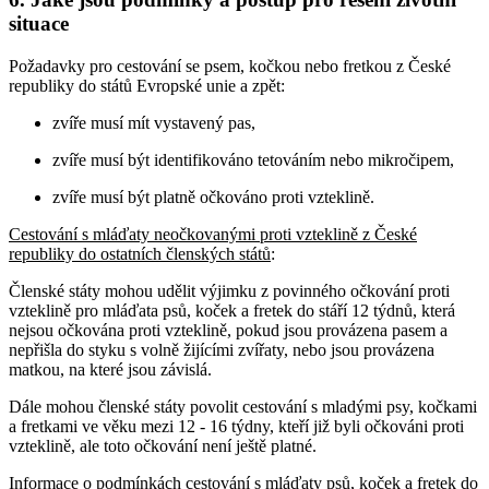
situace
Požadavky pro cestování se psem, kočkou nebo fretkou z České
republiky do států Evropské unie a zpět:
zvíře musí mít vystavený pas,
zvíře musí být identifikováno tetováním nebo mikročipem,
zvíře musí být platně očkováno proti vzteklině.
Cestování s mláďaty neočkovanými proti vzteklině z České
republiky do ostatních členských států
:
Členské státy mohou udělit výjimku z povinného očkování proti
vzteklině pro mláďata psů, koček a fretek do stáří 12 týdnů, která
nejsou očkována proti vzteklině, pokud jsou provázena pasem a
nepřišla do styku s volně žijícími zvířaty, nebo jsou provázena
matkou, na které jsou závislá.
Dále mohou členské státy povolit cestování s mladými psy, kočkami
a fretkami ve věku mezi 12 - 16 týdny, kteří již byli očkováni proti
vzteklině, ale toto očkování není ještě platné.
Informace o podmínkách cestování s mláďaty psů, koček a fretek do