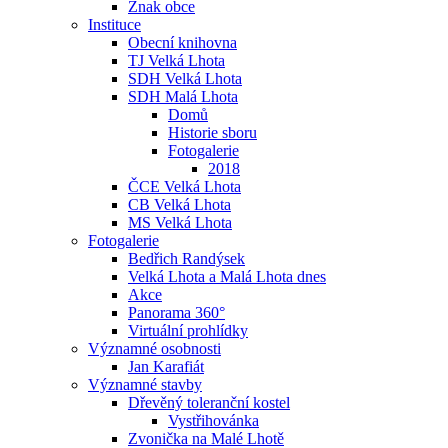
Znak obce
Instituce
Obecní knihovna
TJ Velká Lhota
SDH Velká Lhota
SDH Malá Lhota
Domů
Historie sboru
Fotogalerie
2018
ČCE Velká Lhota
CB Velká Lhota
MS Velká Lhota
Fotogalerie
Bedřich Randýsek
Velká Lhota a Malá Lhota dnes
Akce
Panorama 360°
Virtuální prohlídky
Významné osobnosti
Jan Karafiát
Významné stavby
Dřevěný toleranční kostel
Vystřihovánka
Zvonička na Malé Lhotě