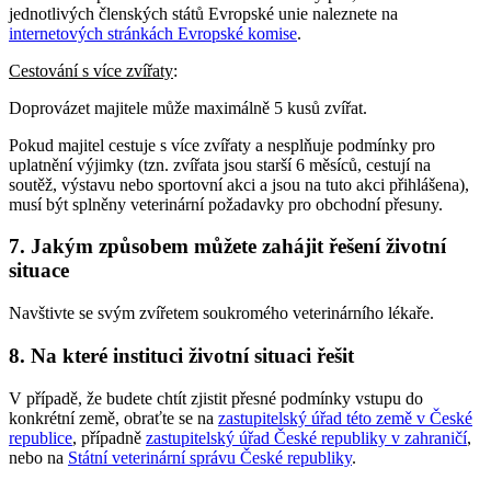
jednotlivých členských států Evropské unie naleznete na
internetových stránkách Evropské komise
.
Cestování s více zvířaty
:
Doprovázet majitele může maximálně 5 kusů zvířat.
Pokud majitel cestuje s více zvířaty a nesplňuje podmínky pro
uplatnění výjimky (tzn. zvířata jsou starší 6 měsíců, cestují na
soutěž, výstavu nebo sportovní akci a jsou na tuto akci přihlášena),
musí být splněny veterinární požadavky pro obchodní přesuny.
7. Jakým způsobem můžete zahájit řešení životní
situace
Navštivte se svým zvířetem soukromého veterinárního lékaře.
8. Na které instituci životní situaci řešit
V případě, že budete chtít zjistit přesné podmínky vstupu do
konkrétní země, obraťte se na
zastupitelský úřad této země v České
republice
, případně
zastupitelský úřad České republiky v zahraničí
,
nebo na
Státní veterinární správu České republiky
.