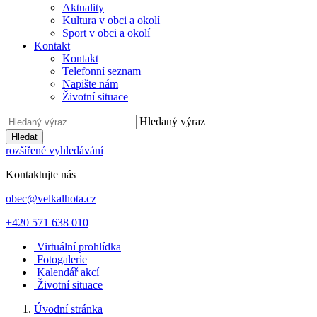
Aktuality
Kultura v obci a okolí
Sport v obci a okolí
Kontakt
Kontakt
Telefonní seznam
Napište nám
Životní situace
Hledaný výraz
Hledat
rozšířené vyhledávání
Kontaktujte nás
obec@velkalhota.cz
+420 571 638 010
Virtuální prohlídka
Fotogalerie
Kalendář akcí
Životní situace
Úvodní stránka