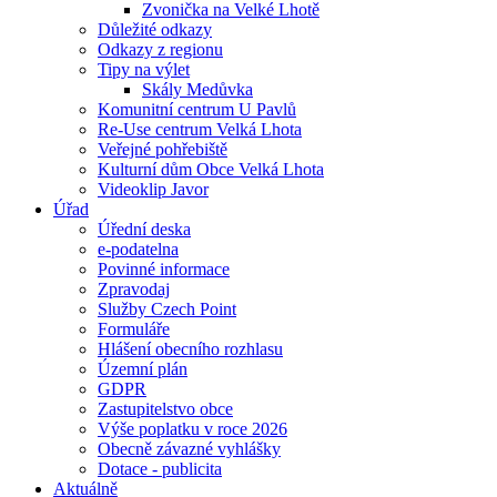
Zvonička na Velké Lhotě
Důležité odkazy
Odkazy z regionu
Tipy na výlet
Skály Medůvka
Komunitní centrum U Pavlů
Re-Use centrum Velká Lhota
Veřejné pohřebiště
Kulturní dům Obce Velká Lhota
Videoklip Javor
Úřad
Úřední deska
e-podatelna
Povinné informace
Zpravodaj
Služby Czech Point
Formuláře
Hlášení obecního rozhlasu
Územní plán
GDPR
Zastupitelstvo obce
Výše poplatku v roce 2026
Obecně závazné vyhlášky
Dotace - publicita
Aktuálně