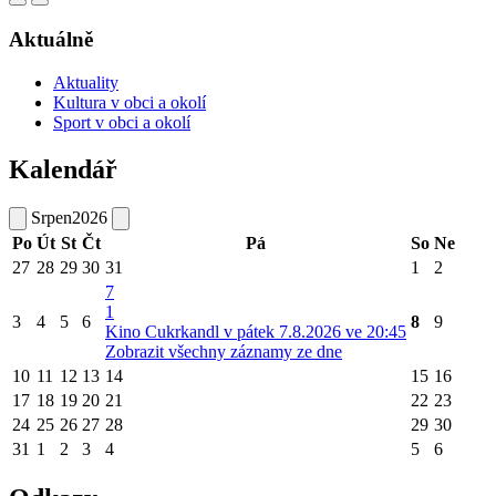
Aktuálně
Aktuality
Kultura v obci a okolí
Sport v obci a okolí
Kalendář
Srpen
2026
Po
Út
St
Čt
Pá
So
Ne
27
28
29
30
31
1
2
7
1
3
4
5
6
8
9
Kino Cukrkandl v pátek 7.8.2026 ve 20:45
Zobrazit všechny záznamy ze dne
10
11
12
13
14
15
16
17
18
19
20
21
22
23
24
25
26
27
28
29
30
31
1
2
3
4
5
6