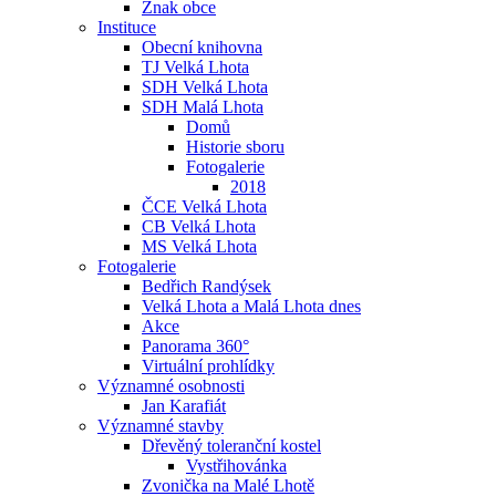
Znak obce
Instituce
Obecní knihovna
TJ Velká Lhota
SDH Velká Lhota
SDH Malá Lhota
Domů
Historie sboru
Fotogalerie
2018
ČCE Velká Lhota
CB Velká Lhota
MS Velká Lhota
Fotogalerie
Bedřich Randýsek
Velká Lhota a Malá Lhota dnes
Akce
Panorama 360°
Virtuální prohlídky
Významné osobnosti
Jan Karafiát
Významné stavby
Dřevěný toleranční kostel
Vystřihovánka
Zvonička na Malé Lhotě