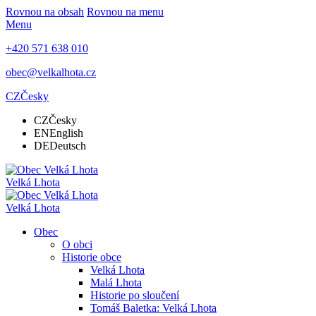
Rovnou na obsah
Rovnou na menu
Menu
+420 571 638 010
obec@velkalhota.cz
CZ
Česky
CZ
Česky
EN
English
DE
Deutsch
Velká Lhota
Velká Lhota
Obec
O obci
Historie obce
Velká Lhota
Malá Lhota
Historie po sloučení
Tomáš Baletka: Velká Lhota