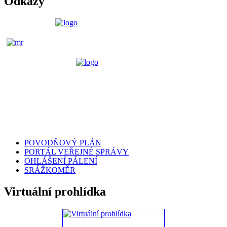
Odkazy
POVODŇOVÝ PLÁN
PORTÁL VEŘEJNÉ SPRÁVY
OHLÁŠENÍ PÁLENÍ
SRÁŽKOMĚR
Virtuální prohlídka