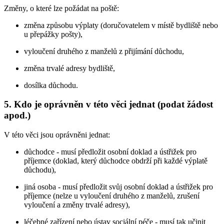
Změny, o které lze požádat na poště:
změna způsobu výplaty (doručovatelem v místě bydliště nebo
u přepážky pošty),
vyloučení druhého z manželů z přijímání důchodu,
změna trvalé adresy bydliště,
dosílka důchodu.
5. Kdo je oprávněn v této věci jednat (podat žádost
apod.)
V této věci jsou oprávněni jednat:
důchodce - musí předložit osobní doklad a ústřižek pro
příjemce (doklad, který důchodce obdrží při každé výplatě
důchodu),
jiná osoba - musí předložit svůj osobní doklad a ústřižek pro
příjemce (nelze u vyloučení druhého z manželů, zrušení
vyloučení a změny trvalé adresy),
léčebné zařízení nebo ústav sociální péče - musí tak učinit