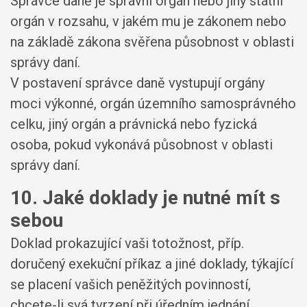
Správce daně je správní orgán nebo jiný státní
orgán v rozsahu, v jakém mu je zákonem nebo
na základě zákona svěřena působnost v oblasti
správy daní.
V postavení správce daně vystupují orgány
moci výkonné, orgán územního samosprávného
celku, jiný orgán a právnická nebo fyzická
osoba, pokud vykonává působnost v oblasti
správy daní.
10. Jaké doklady je nutné mít s
sebou
Doklad prokazující vaši totožnost, příp.
doručený exekuční příkaz a jiné doklady, týkající
se placení vašich peněžitých povinností,
chcete-li svá tvrzení při úředním jednání