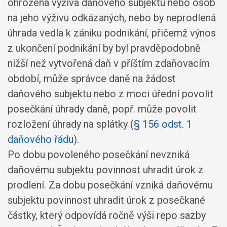
ohrožena výživa daňového subjektu nebo osob
na jeho výživu odkázaných, nebo by neprodlená
úhrada vedla k zániku podnikání, přičemž výnos
z ukončení podnikání by byl pravděpodobně
nižší než vytvořená daň v příštím zdaňovacím
období, může správce daně na žádost
daňového subjektu nebo z moci úřední povolit
posečkání úhrady daně, popř. může povolit
rozložení úhrady na splátky (
§ 156 odst. 1
daňového řádu
).
Po dobu povoleného posečkání nevzniká
daňovému subjektu povinnost uhradit úrok z
prodlení. Za dobu posečkání vzniká daňovému
subjektu povinnost uhradit úrok z posečkané
částky, který odpovídá ročně výši repo sazby