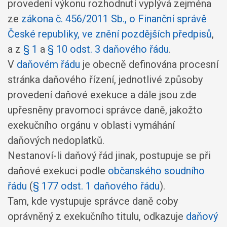
provedení výkonu rozhodnutí vyplývá zejména
ze
zákona č. 456/2011 Sb., o Finanční správě
České republiky, ve znění pozdějších předpisů
,
a z
§ 1
a
§ 10 odst. 3 daňového řádu
.
V
daňovém řádu
je obecně definována procesní
stránka daňového řízení, jednotlivé způsoby
provedení daňové exekuce a dále jsou zde
upřesněny pravomoci správce daně, jakožto
exekučního orgánu v oblasti vymáhání
daňových nedoplatků.
Nestanoví-li daňový řád jinak, postupuje se při
daňové exekuci podle
občanského soudního
řádu
(
§ 177 odst. 1 daňového řádu
).
Tam, kde vystupuje správce daně coby
oprávněný z exekučního titulu, odkazuje
daňový