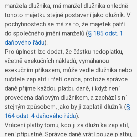
manžela dlužníka, má manžel dlužníka ohledně
tohoto majetku stejné postavení jako dlužník. V
pochybnostech se má za to, že majetek patří
do společného jmění manželů (
§ 185 odst. 1
daňového řádu
).
Pro úplnost lze dodat, že částku nedoplatku,
včetně exekučních nákladů, vymáhanou
exekučním příkazem, může vedle dlužníka nebo
ručitele zaplatit i třetí osoba, protože správce
daně přijme každou platbu daně, i když není
provedena daňovým dlužníkem, a zachází s ní
stejným způsobem, jako by ji zaplatil dlužník (
§
164 odst. 4 daňového řádu
).
Vrácení platby tomu, kdo ji za dlužníka zaplatil,
není přípustné. Správce daně vrátí pouze platbu,