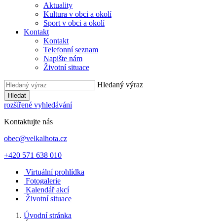
Aktuality
Kultura v obci a okolí
Sport v obci a okolí
Kontakt
Kontakt
Telefonní seznam
Napište nám
Životní situace
Hledaný výraz
Hledat
rozšířené vyhledávání
Kontaktujte nás
obec@velkalhota.cz
+420 571 638 010
Virtuální prohlídka
Fotogalerie
Kalendář akcí
Životní situace
Úvodní stránka