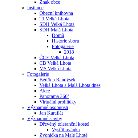
Znak obce
Instituce
Obecní knihovna
TJ Velká Lhota
SDH Velká Lhota
SDH Malá Lhota
Domů
Historie sboru
Fotogalerie
2018
ČCE Velká Lhota
CB Velká Lhota
MS Velká Lhota
Fotogalerie
Bedřich Randýsek
Velká Lhota a Malá Lhota dnes
Akce
Panorama 360°
Virtuální prohlídky
Významné osobnosti
Jan Karafiát
Významné stavby
Dřevěný toleranční kostel
Vystřihovánka
Zvonička na Malé Lhotě