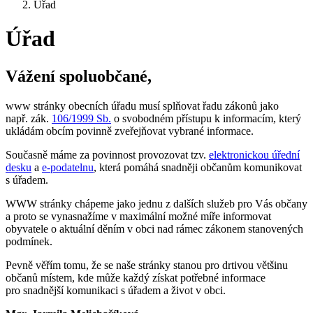
Úřad
Úřad
Vážení spoluobčané,
www stránky obecních úřadu musí splňovat řadu zákonů jako
např. zák.
106/1999 Sb.
o svobodném přístupu k informacím, který
ukládám obcím povinně zveřejňovat vybrané informace.
Současně máme za povinnost provozovat tzv.
elektronickou úřední
desku
a
e-podatelnu
, která pomáhá snadněji občanům komunikovat
s úřadem.
WWW stránky chápeme jako jednu z dalších služeb pro Vás občany
a proto se vynasnažíme v maximální možné míře informovat
obyvatele o aktuální děním v obci nad rámec zákonem stanovených
podmínek.
Pevně věřím tomu, že se naše stránky stanou pro drtivou většinu
občanů místem, kde může každý získat potřebné informace
pro snadnější komunikaci s úřadem a život v obci.