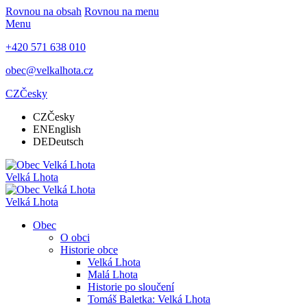
Rovnou na obsah
Rovnou na menu
Menu
+420 571 638 010
obec@velkalhota.cz
CZ
Česky
CZ
Česky
EN
English
DE
Deutsch
Velká Lhota
Velká Lhota
Obec
O obci
Historie obce
Velká Lhota
Malá Lhota
Historie po sloučení
Tomáš Baletka: Velká Lhota