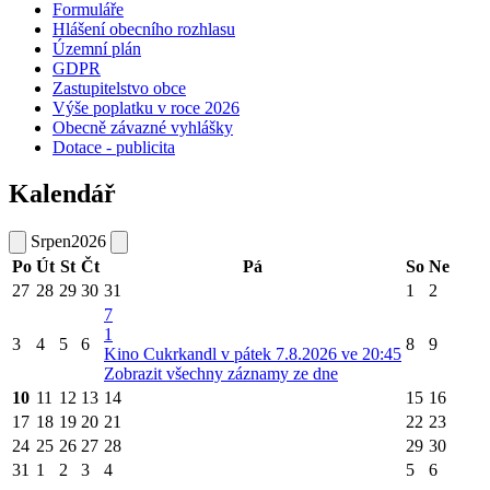
Formuláře
Hlášení obecního rozhlasu
Územní plán
GDPR
Zastupitelstvo obce
Výše poplatku v roce 2026
Obecně závazné vyhlášky
Dotace - publicita
Kalendář
Srpen
2026
Po
Út
St
Čt
Pá
So
Ne
27
28
29
30
31
1
2
7
1
3
4
5
6
8
9
Kino Cukrkandl v pátek 7.8.2026 ve 20:45
Zobrazit všechny záznamy ze dne
10
11
12
13
14
15
16
17
18
19
20
21
22
23
24
25
26
27
28
29
30
31
1
2
3
4
5
6