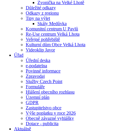
Zvonička na Velké Lhotě
Důležité odkazy
Odkazy z regionu
Tipy na výlet
Skály Medůvka
Komunitní centrum U Pavlů
Re-Use centrum Velká Lhota
Veřejné pohřebiště
Kulturní dům Obce Velká Lhota
Videoklip Javor
Úřad
Úřední deska
e-podatelna
Povinné informace
Zpravodaj
Služby Czech Point
Formuláře
Hlášení obecního rozhlasu
Územní plán
GDPR
Zastupitelstvo obce
Výše poplatku v roce 2026
Obecně závazné vyhlášky
Dotace - publicita
Aktuálně