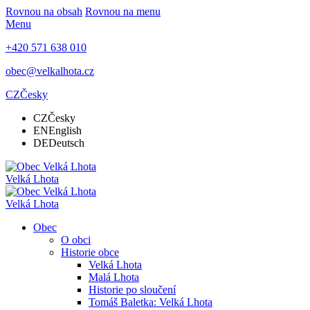
Rovnou na obsah
Rovnou na menu
Menu
+420 571 638 010
obec@velkalhota.cz
CZ
Česky
CZ
Česky
EN
English
DE
Deutsch
Velká Lhota
Velká Lhota
Obec
O obci
Historie obce
Velká Lhota
Malá Lhota
Historie po sloučení
Tomáš Baletka: Velká Lhota