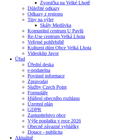
Zvonička na Velké Lhotě
Důležité odkazy
Odkazy z regionu
Tipy na výlet
Skály Medůvka
Komunitní centrum U Pavlů
Re-Use centrum Velká Lhota
Veřejné pohřebiště
Kulturní dům Obce Velká Lhota
Videoklip Javor
Úřad
Úřední deska
e-podatelna
Povinné informace
Zpravodaj
Služby Czech Point
Formuláře
Hlášení obecního rozhlasu
Územní plán
GDPR
Zastupitelstvo obce
Výše poplatku v roce 2026
Obecně závazné vyhlášky
Dotace - publicita
Aktuálně