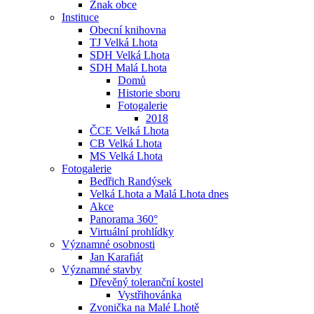
Znak obce
Instituce
Obecní knihovna
TJ Velká Lhota
SDH Velká Lhota
SDH Malá Lhota
Domů
Historie sboru
Fotogalerie
2018
ČCE Velká Lhota
CB Velká Lhota
MS Velká Lhota
Fotogalerie
Bedřich Randýsek
Velká Lhota a Malá Lhota dnes
Akce
Panorama 360°
Virtuální prohlídky
Významné osobnosti
Jan Karafiát
Významné stavby
Dřevěný toleranční kostel
Vystřihovánka
Zvonička na Malé Lhotě