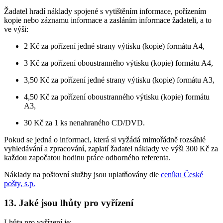
Žadatel hradí náklady spojené s vytištěním informace, pořízením
kopie nebo záznamu informace a zasláním informace žadateli, a to
ve výši:
2 Kč za pořízení jedné strany výtisku (kopie) formátu A4,
3 Kč za pořízení oboustranného výtisku (kopie) formátu A4,
3,50 Kč za pořízení jedné strany výtisku (kopie) formátu A3,
4,50 Kč za pořízení oboustranného výtisku (kopie) formátu
A3,
30 Kč za 1 ks nenahraného CD/DVD.
Pokud se jedná o informaci, která si vyžádá mimořádně rozsáhlé
vyhledávání a zpracování, zaplatí žadatel náklady ve výši 300 Kč za
každou započatou hodinu práce odborného referenta.
Náklady na poštovní služby jsou uplatňovány dle
ceníku České
pošty, s.p.
13. Jaké jsou lhůty pro vyřízení
Lhůta pro vyřízení je: