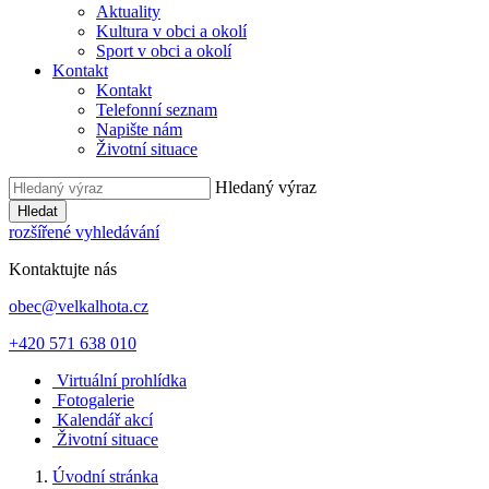
Aktuality
Kultura v obci a okolí
Sport v obci a okolí
Kontakt
Kontakt
Telefonní seznam
Napište nám
Životní situace
Hledaný výraz
Hledat
rozšířené vyhledávání
Kontaktujte nás
obec@velkalhota.cz
+420 571 638 010
Virtuální prohlídka
Fotogalerie
Kalendář akcí
Životní situace
Úvodní stránka