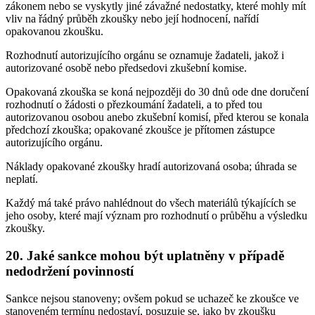
zákonem nebo se vyskytly jiné závažné nedostatky, které mohly mít
vliv na řádný průběh zkoušky nebo její hodnocení, nařídí
opakovanou zkoušku.
Rozhodnutí autorizujícího orgánu se oznamuje žadateli, jakož i
autorizované osobě nebo předsedovi zkušební komise.
Opakovaná zkouška se koná nejpozději do 30 dnů ode dne doručení
rozhodnutí o žádosti o přezkoumání žadateli, a to před tou
autorizovanou osobou anebo zkušební komisí, před kterou se konala
předchozí zkouška; opakované zkoušce je přítomen zástupce
autorizujícího orgánu.
Náklady opakované zkoušky hradí autorizovaná osoba; úhrada se
neplatí.
Každý má také právo nahlédnout do všech materiálů týkajících se
jeho osoby, které mají význam pro rozhodnutí o průběhu a výsledku
zkoušky.
20. Jaké sankce mohou být uplatněny v případě
nedodržení povinností
Sankce nejsou stanoveny; ovšem pokud se uchazeč ke zkoušce ve
stanoveném termínu nedostaví, posuzuje se, jako by zkoušku