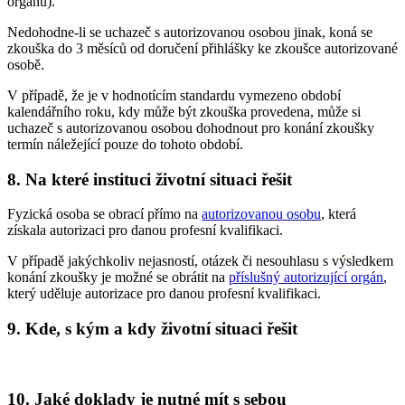
orgánu).
Nedohodne-li se uchazeč s autorizovanou osobou jinak, koná se
zkouška do 3 měsíců od doručení přihlášky ke zkoušce autorizované
osobě.
V případě, že je v hodnotícím standardu vymezeno období
kalendářního roku, kdy může být zkouška provedena, může si
uchazeč s autorizovanou osobou dohodnout pro konání zkoušky
termín náležející pouze do tohoto období.
8. Na které instituci životní situaci řešit
Fyzická osoba se obrací přímo na
autorizovanou osobu
, která
získala autorizaci pro danou profesní kvalifikaci.
V případě jakýchkoliv nejasností, otázek či nesouhlasu s výsledkem
konání zkoušky je možné se obrátit na
příslušný autorizující orgán
,
který uděluje autorizace pro danou profesní kvalifikaci.
9. Kde, s kým a kdy životní situaci řešit
10. Jaké doklady je nutné mít s sebou