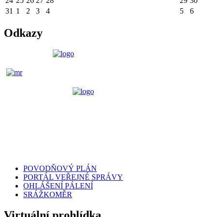
24
25
26
27
28
29
30
31
1
2
3
4
5
6
Odkazy
POVODŇOVÝ PLÁN
PORTÁL VEŘEJNÉ SPRÁVY
OHLÁŠENÍ PÁLENÍ
SRÁŽKOMĚR
Virtuální prohlídka