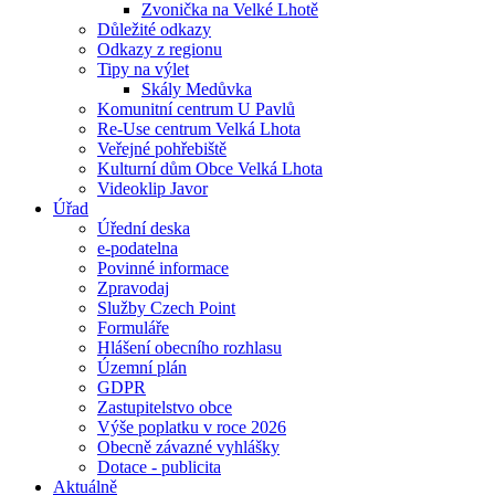
Zvonička na Velké Lhotě
Důležité odkazy
Odkazy z regionu
Tipy na výlet
Skály Medůvka
Komunitní centrum U Pavlů
Re-Use centrum Velká Lhota
Veřejné pohřebiště
Kulturní dům Obce Velká Lhota
Videoklip Javor
Úřad
Úřední deska
e-podatelna
Povinné informace
Zpravodaj
Služby Czech Point
Formuláře
Hlášení obecního rozhlasu
Územní plán
GDPR
Zastupitelstvo obce
Výše poplatku v roce 2026
Obecně závazné vyhlášky
Dotace - publicita
Aktuálně