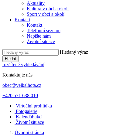
Aktuality
Kultura v obci a okolí
Sport v obci a okolí
Kontakt
Kontakt
Telefonní seznam
Napište nám
Životní situace
Hledaný výraz
Hledat
rozšířené vyhledávání
Kontaktujte nás
obec@velkalhota.cz
+420 571 638 010
Virtuální prohlídka
Fotogalerie
Kalendář akcí
Životní situace
Úvodní stránka