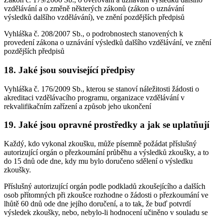
vzdělávání a o změně některých zákonů (zákon o uznávání
výsledků dalšího vzdělávání), ve znění pozdějších předpisů
Vyhláška č. 208/2007 Sb., o podrobnostech stanovených k
provedení zákona o uznávání výsledků dalšího vzdělávání, ve znění
pozdějších předpisů
18. Jaké jsou související předpisy
Vyhláška č. 176/2009 Sb., kterou se stanoví náležitosti žádosti o
akreditaci vzdělávacího programu, organizace vzdělávání v
rekvalifikačním zařízení a způsob jeho ukončení
19. Jaké jsou opravné prostředky a jak se uplatňují
Každý, kdo vykonal zkoušku, může písemně požádat příslušný
autorizující orgán o přezkoumání průběhu a výsledků zkoušky, a to
do 15 dnů ode dne, kdy mu bylo doručeno sdělení o výsledku
zkoušky.
Příslušný autorizující orgán podle podkladů zkoušejícího a dalších
osob přítomných při zkoušce rozhodne o žádosti o přezkoumání ve
lhůtě 60 dnů ode dne jejího doručení, a to tak, že buď potvrdí
výsledek zkoušky, nebo, nebylo-li hodnocení učiněno v souladu se