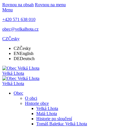
Rovnou na obsah
Rovnou na menu
Menu
+420 571 638 010
obec@velkalhota.cz
CZ
Česky
CZ
Česky
EN
English
DE
Deutsch
Velká Lhota
Velká Lhota
Obec
O obci
Historie obce
Velká Lhota
Malá Lhota
Historie po sloučení
Tomáš Baletka: Velká Lhota