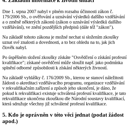
4. Základní informace k životní situaci
Dne 1. srpna 2007 nabyl v plném rozsahu účinnosti zákon č.
179/2006 Sb., o ověřování a uznávání výsledků dalšího vzdělávání
a o změně některých zákonů (zákon o uznávání výsledků dalšího
vzdělávání), ve znění pozdějších předpisů (dále též "zákon").
Na základě tohoto zákona je možné nechat si složením zkoušky
uznat své znalosti a dovednosti, a to bez ohledu na to, jak jich
člověk nabyl.
Po úspěšném složení zkoušky získáte "Osvědčení o získání profesní
kvalifikace"; získané osvědčení může sloužit např. jako podmínka
splnění odborné způsobilosti k získání některých živností.
Na základě vyhlášky č. 176/2009 Sb., kterou se stanoví náležitosti
žádosti o akreditaci vzdělávacího programu, organizace vzdělávání
v rekvalifikačním zařízení a způsob jeho ukončení, je dáno, že
pokud k rekvalifikaci existuje schválená profesní kvalifikace, je tato
rekvalifikace ukončena zkouškou dle Národní soustavy kvalifikací,
která sdružuje všechny již schválené profesní kvalifikace.
5. Kdo je oprávněn v této věci jednat (podat žádost
apod.)