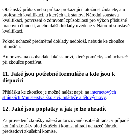
Občanský průkaz nebo průkaz prokazující totožnost žadatele, a u
profesních kvalifikací, u kterých tak stanoví Národní soustava
kvalifikací, potvrzení o zdravotní způsobilosti pro výkon příslušné
pracovní činnosti, anebo další doklady uvedené v Národní soustavě
kvalifikací.
Pokud uchazeč předmětné doklady nedoloží, nebude ke zkoušce
připuštěn.
Autorizovaná osoba dále také stanoví, které pomůcky smí uchazeč
při zkoušce používat.
11. Jaké jsou potřebné formuláře a kde jsou k
dispozici
Přihlášku ke zkoušce je možné nalézt např. na
internetových
stránkách Ministerstva školství, mládeže a tělovýchovy
.
12. Jaké jsou poplatky a jak je lze uhradit
Za provedení zkoušky náleží autorizované osobě úhrada; v případě
konání zkoušky před zkušební komisí uhradí uchazeč úhradu
předsedovi zkušební komise.