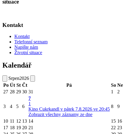
situace
Kontakt
Kontakt
Telefonní seznam
Napište nám
Životní situace
Kalendář
Srpen
2026
Po
Út
St
Čt
Pá
So
Ne
27
28
29
30
31
1
2
7
1
3
4
5
6
8
9
Kino Cukrkandl v pátek 7.8.2026 ve 20:45
Zobrazit všechny záznamy ze dne
10
11
12
13
14
15
16
17
18
19
20
21
22
23