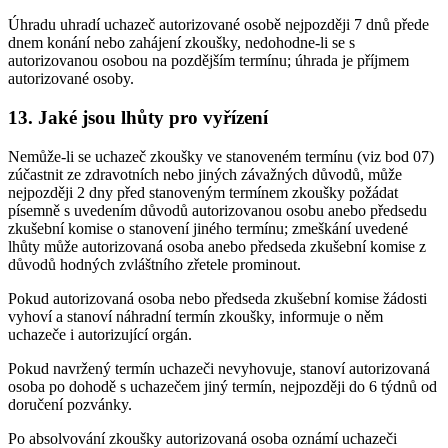
Úhradu uhradí uchazeč autorizované osobě nejpozději 7 dnů přede
dnem konání nebo zahájení zkoušky, nedohodne-li se s
autorizovanou osobou na pozdějším termínu; úhrada je příjmem
autorizované osoby.
13. Jaké jsou lhůty pro vyřízení
Nemůže-li se uchazeč zkoušky ve stanoveném termínu (viz bod 07)
zúčastnit ze zdravotních nebo jiných závažných důvodů, může
nejpozději 2 dny před stanoveným termínem zkoušky požádat
písemně s uvedením důvodů autorizovanou osobu anebo předsedu
zkušební komise o stanovení jiného termínu; zmeškání uvedené
lhůty může autorizovaná osoba anebo předseda zkušební komise z
důvodů hodných zvláštního zřetele prominout.
Pokud autorizovaná osoba nebo předseda zkušební komise žádosti
vyhoví a stanoví náhradní termín zkoušky, informuje o něm
uchazeče i autorizující orgán.
Pokud navržený termín uchazeči nevyhovuje, stanoví autorizovaná
osoba po dohodě s uchazečem jiný termín, nejpozději do 6 týdnů od
doručení pozvánky.
Po absolvování zkoušky autorizovaná osoba oznámí uchazeči