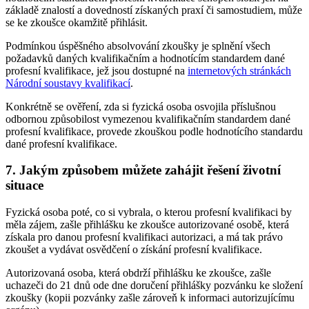
základě znalostí a dovedností získaných praxí či samostudiem, může
se ke zkoušce okamžitě přihlásit.
Podmínkou úspěšného absolvování zkoušky je splnění všech
požadavků daných kvalifikačním a hodnotícím standardem dané
profesní kvalifikace, jež jsou dostupné na
internetových stránkách
Národní soustavy kvalifikací
.
Konkrétně se ověření, zda si fyzická osoba osvojila příslušnou
odbornou způsobilost vymezenou kvalifikačním standardem dané
profesní kvalifikace, provede zkouškou podle hodnotícího standardu
dané profesní kvalifikace.
7. Jakým způsobem můžete zahájit řešení životní
situace
Fyzická osoba poté, co si vybrala, o kterou profesní kvalifikaci by
měla zájem, zašle přihlášku ke zkoušce autorizované osobě, která
získala pro danou profesní kvalifikaci autorizaci, a má tak právo
zkoušet a vydávat osvědčení o získání profesní kvalifikace.
Autorizovaná osoba, která obdrží přihlášku ke zkoušce, zašle
uchazeči do 21 dnů ode dne doručení přihlášky pozvánku ke složení
zkoušky (kopii pozvánky zašle zároveň k informaci autorizujícímu