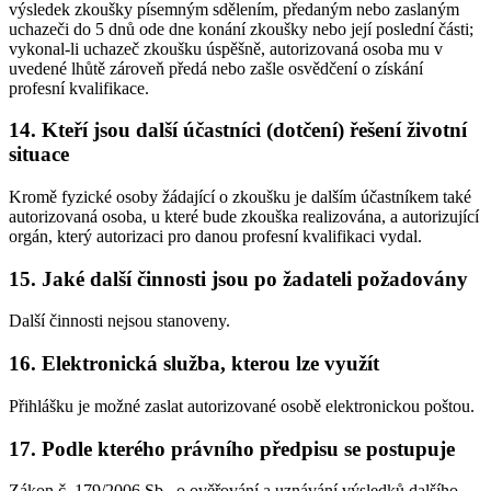
výsledek zkoušky písemným sdělením, předaným nebo zaslaným
uchazeči do 5 dnů ode dne konání zkoušky nebo její poslední části;
vykonal-li uchazeč zkoušku úspěšně, autorizovaná osoba mu v
uvedené lhůtě zároveň předá nebo zašle osvědčení o získání
profesní kvalifikace.
14. Kteří jsou další účastníci (dotčení) řešení životní
situace
Kromě fyzické osoby žádající o zkoušku je dalším účastníkem také
autorizovaná osoba, u které bude zkouška realizována, a autorizující
orgán, který autorizaci pro danou profesní kvalifikaci vydal.
15. Jaké další činnosti jsou po žadateli požadovány
Další činnosti nejsou stanoveny.
16. Elektronická služba, kterou lze využít
Přihlášku je možné zaslat autorizované osobě elektronickou poštou.
17. Podle kterého právního předpisu se postupuje
Zákon č. 179/2006 Sb., o ověřování a uznávání výsledků dalšího