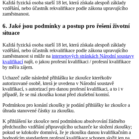
Každá fyzická osoba starší 18 let, která získala alespoň základy
vzdělání, nebo účastník rekvalifikace podle zákona upravujícího
zaměstnanost.
6. Jaké jsou podmínky a postup pro řešení životní
situace
Každá fyzická osoba starší 18 let, která získala alespoň základy
vzdělání, nebo účastník rekvalifikace podle zákona upravujícího
zaměstnanost si může na
internetových stránkách Národní soustavy
kvalifikací
najít, o jakou profesní kvalifikaci / profesní kvalifikace
by měl/a zájem.
Uchazeč zašle následně přihlášku ke zkoušce kterékoliv
autorizované osobě, která je uvedena v Národní soustavě
kvalifikací, s autorizací pro danou profesní kvalifikaci, a to i v
případě, že se má zkouška konat před zkušební komisí.
Podmínkou pro konání zkoušky je podání přihlášky ke zkoušce a
úhrada stanovené částky za zkoušku.
K přihlášení ke zkoušce není podmínkou absolvování žádného
předchozího vzdělání připravujícího uchazeče ke složení zkoušky;
pokud se kdokoliv domnívá, že je zkoušku danou kvalifikačním a
hodnotícím standardem profesní kvalifikace schopen složit jen na