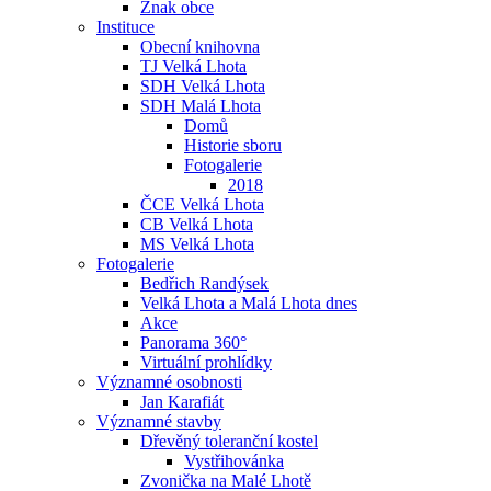
Znak obce
Instituce
Obecní knihovna
TJ Velká Lhota
SDH Velká Lhota
SDH Malá Lhota
Domů
Historie sboru
Fotogalerie
2018
ČCE Velká Lhota
CB Velká Lhota
MS Velká Lhota
Fotogalerie
Bedřich Randýsek
Velká Lhota a Malá Lhota dnes
Akce
Panorama 360°
Virtuální prohlídky
Významné osobnosti
Jan Karafiát
Významné stavby
Dřevěný toleranční kostel
Vystřihovánka
Zvonička na Malé Lhotě