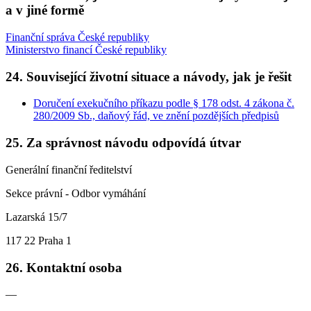
a v jiné formě
Finanční správa České republiky
Ministerstvo financí České republiky
24. Související životní situace a návody, jak je řešit
Doručení exekučního příkazu podle § 178 odst. 4 zákona č.
280/2009 Sb., daňový řád, ve znění pozdějších předpisů
25. Za správnost návodu odpovídá útvar
Generální finanční ředitelství
Sekce právní - Odbor vymáhání
Lazarská 15/7
117 22 Praha 1
26. Kontaktní osoba
—