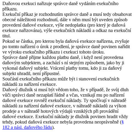
Daňovou exekuci nařizuje správce daně vydáním exekučního
příkazu.
Exekuční příkaz je rozhodnutím správce daně a musí tedy obsahovat
obecné náležitosti rozhodnutí, dále v něm musí být uveden způsob
provedení daňové exekuce, výše nedoplatku (pro který je daňová
exekuce nařizována), výše exekučních nákladů a odkaz na exekuční
titul.
Pokud se částka, pro kterou byla daňová exekuce nařízena, zvyšuje
po tomto nařízení o úrok z prodlení, je správce daně povinen nařídit
ve výroku exekučního příkazu i exekuci tohoto úroku.
Správce daně přijme každou platbu daně, i když není provedena
daňovým subjektem, a zachází s ní stejným způsobem, jako by ji
vykonal daňový subjekt. Vrácení platby tomu, kdo ji za daňový
subjekt uhradil, není přípustné.
Součástí exekučního příkazu může být i stanovení exekučních
nákladů za nařízení exekuce.
Daňový dlužník si musí být vědom toho, že v případě, že svůj dluh
vůči správci daně nezaplatí řádně a včas, vznikají mu po nařízení
daňové exekuce rovněž exekuční náklady. Ty spočívají v náhradě
nákladů za nařízení daňové exekuce, v náhradě nákladů za výkon
prodeje a v náhradě hotových výdajů vzniklých při provádění
daňové exekuce. Exekuční náklady je dlužník povinen hradit vždy
tehdy, pokud daňová exekuce nebyla provedena neoprávněně (
§
182 a násl. daňového řádu
).