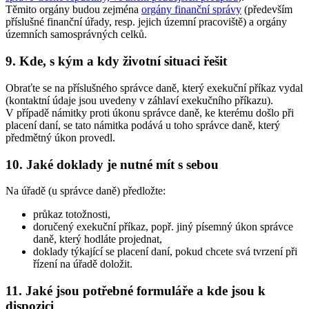
Těmito orgány budou zejména
orgány finanční správy
(především
příslušné finanční úřady, resp. jejich územní pracoviště) a orgány
územních samosprávných celků.
9. Kde, s kým a kdy životní situaci řešit
Obraťte se na příslušného správce daně, který exekuční příkaz vydal
(kontaktní údaje jsou uvedeny v záhlaví exekučního příkazu).
V případě námitky proti úkonu správce daně, ke kterému došlo při
placení daní, se tato námitka podává u toho správce daně, který
předmětný úkon provedl.
10. Jaké doklady je nutné mít s sebou
Na úřadě (u správce daně) předložte:
průkaz totožnosti,
doručený exekuční příkaz, popř. jiný písemný úkon správce
daně, který hodláte projednat,
doklady týkající se placení daní, pokud chcete svá tvrzení při
řízení na úřadě doložit.
11. Jaké jsou potřebné formuláře a kde jsou k
dispozici