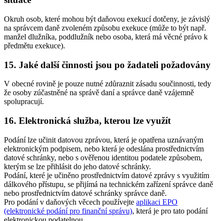
Okruh osob, které mohou být daňovou exekucí dotčeny, je závislý
na správcem daně zvoleném způsobu exekuce (může to být např.
manžel dlužníka, poddlužník nebo osoba, která má věcné právo k
předmětu exekuce).
15. Jaké další činnosti jsou po žadateli požadovány
V obecné rovině je pouze nutné zdůraznit zásadu součinnosti, tedy
že osoby zúčastněné na správě daní a správce daně vzájemně
spolupracují.
16. Elektronická služba, kterou lze využít
Podání lze učinit datovou zprávou, která je opatřena uznávaným
elektronickým podpisem, nebo která je odeslána prostřednictvím
datové schránky, nebo s ověřenou identitou podatele způsobem,
kterým se lze přihlásit do jeho datové schránky.
Podání, které je učiněno prostřednictvím datové zprávy s využitím
dálkového přístupu, se přijímá na technickém zařízení správce daně
nebo prostřednictvím datové schránky správce daně.
Pro podání v daňových věcech používejte
aplikaci EPO
(elektronické podání pro finanční správu)
, která je pro tato podání
elektronickou podatelnou.