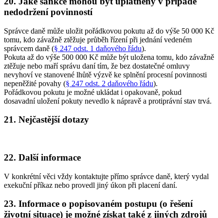
20. Jaké sankce mohou být uplatněny v případě
nedodržení povinností
Správce daně může uložit pořádkovou pokutu až do výše 50 000 Kč
tomu, kdo závažně ztěžuje průběh řízení při jednání vedeném
správcem daně (
§ 247 odst. 1 daňového řádu
).
Pokuta až do výše 500 000 Kč může být uložena tomu, kdo závažně
ztěžuje nebo maří správu daní tím, že bez dostatečné omluvy
nevyhoví ve stanovené lhůtě výzvě ke splnění procesní povinnosti
nepeněžité povahy (
§ 247 odst. 2 daňového řádu
).
Pořádkovou pokutu je možné ukládat i opakovaně, pokud
dosavadní uložení pokuty nevedlo k nápravě a protiprávní stav trvá.
21. Nejčastější dotazy
22. Další informace
V konkrétní věci vždy kontaktujte přímo správce daně, který vydal
exekuční příkaz nebo provedl jiný úkon při placení daní.
23. Informace o popisovaném postupu (o řešení
životní situace) je možné získat také z jiných zdrojů