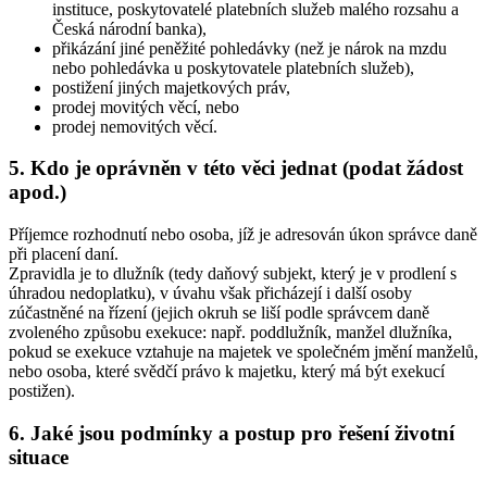
instituce, poskytovatelé platebních služeb malého rozsahu a
Česká národní banka),
přikázání jiné peněžité pohledávky (než je nárok na mzdu
nebo pohledávka u poskytovatele platebních služeb),
postižení jiných majetkových práv,
prodej movitých věcí, nebo
prodej nemovitých věcí.
5. Kdo je oprávněn v této věci jednat (podat žádost
apod.)
Příjemce rozhodnutí nebo osoba, jíž je adresován úkon správce daně
při placení daní.
Zpravidla je to dlužník (tedy daňový subjekt, který je v prodlení s
úhradou nedoplatku), v úvahu však přicházejí i další osoby
zúčastněné na řízení (jejich okruh se liší podle správcem daně
zvoleného způsobu exekuce: např. poddlužník, manžel dlužníka,
pokud se exekuce vztahuje na majetek ve společném jmění manželů,
nebo osoba, které svědčí právo k majetku, který má být exekucí
postižen).
6. Jaké jsou podmínky a postup pro řešení životní
situace