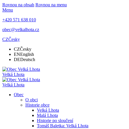
Rovnou na obsah
Rovnou na menu
Menu
+420 571 638 010
obec@velkalhota.cz
CZ
Česky
CZ
Česky
EN
English
DE
Deutsch
Velká Lhota
Velká Lhota
Obec
O obci
Historie obce
Velká Lhota
Malá Lhota
Historie po sloučení
Tomáš Baletka: Velká Lhota