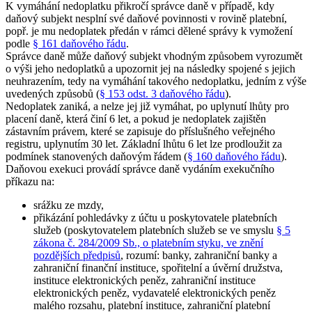
K vymáhání nedoplatku přikročí správce daně v případě, kdy
daňový subjekt nesplní své daňové povinnosti v rovině platební,
popř. je mu nedoplatek předán v rámci dělené správy k vymožení
podle
§ 161 daňového řádu
.
Správce daně může daňový subjekt vhodným způsobem vyrozumět
o výši jeho nedoplatků a upozornit jej na následky spojené s jejich
neuhrazením, tedy na vymáhání takového nedoplatku, jedním z výše
uvedených způsobů (
§ 153 odst. 3 daňového řádu
).
Nedoplatek zaniká, a nelze jej již vymáhat, po uplynutí lhůty pro
placení daně, která činí 6 let, a pokud je nedoplatek zajištěn
zástavním právem, které se zapisuje do příslušného veřejného
registru, uplynutím 30 let. Základní lhůtu 6 let lze prodloužit za
podmínek stanovených daňovým řádem (
§ 160 daňového řádu
).
Daňovou exekuci provádí správce daně vydáním exekučního
příkazu na:
srážku ze mzdy,
přikázání pohledávky z účtu u poskytovatele platebních
služeb (poskytovatelem platebních služeb se ve smyslu
§ 5
zákona č. 284/2009 Sb., o platebním styku, ve znění
pozdějších předpisů
, rozumí: banky, zahraniční banky a
zahraniční finanční instituce, spořitelní a úvěrní družstva,
instituce elektronických peněz, zahraniční instituce
elektronických peněz, vydavatelé elektronických peněz
malého rozsahu, platební instituce, zahraniční platební