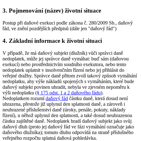
3. Pojmenování (název) životní situace
Postup při daňové exekuci podle zákona č. 280/2009 Sb., daňový
řád, ve znění pozdějších předpisů (dále jen "daňový řád")
4. Základní informace k životní situaci
V případě, že má daňový subjekt (dlužník) vůči správci daně
nedoplatek, může jej správce daně vymáhat: buď sám (daňovou
exekucí) nebo prostřednictvím soudního exekutora, nebo tento
nedoplatek uplatnit v insolvenčním řízení nebo jej přihlásit do
veřejné dražby. Správce daně přitom zvolí takový způsob vymáhání
nedoplatku, aby výše nákladů spojených s vymáháním, které bude
daňový subjekt povinen uhradit, nebyla ve zjevném nepoměru k
výši nedoplatku (
§ 175 odst. 1 a 2 daňového řádu
).
Nedoplatkem rozumí
daňový řád
částku daně, která dosud není
uhrazena, přestože již uplynul den splatnosti daně, a zároveň i
neuhrazené příslušenství daně (úroky, penále, pokuty, náklady
řízení), u něhož uplynul den splatnosti, a také dosud neuhrazenou
částku zajištěné daně. Nedoplatek hradí daňový subjekt jako svůj
daňový dluh (proto jej daňový řád ve fázi vymáhání označuje jako
daňového dlužníka); tomuto dluhu odpovídá na straně příslušného
veřejného rozpočtu splatná daňová pohledávka.