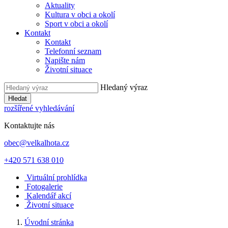
Aktuality
Kultura v obci a okolí
Sport v obci a okolí
Kontakt
Kontakt
Telefonní seznam
Napište nám
Životní situace
Hledaný výraz
Hledat
rozšířené vyhledávání
Kontaktujte nás
obec@velkalhota.cz
+420 571 638 010
Virtuální prohlídka
Fotogalerie
Kalendář akcí
Životní situace
Úvodní stránka