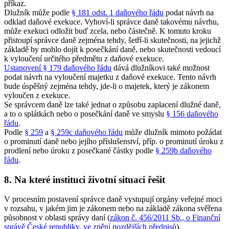
příkaz.
Dlužník může podle
§ 181 odst. 1 daňového řádu
podat návrh na
odklad daňové exekuce. Vyhoví-li správce daně takovému návrhu,
může exekuci odložit buď zcela, nebo částečně. K tomuto kroku
přistoupí správce daně zejména tehdy, šetří-li skutečnosti, na jejichž
základě by mohlo dojít k posečkání daně, nebo skutečnosti vedoucí
k vyloučení určitého předmětu z daňové exekuce.
Ustanovení § 179 daňového řádu
dává dlužníkovi také možnost
podat návrh na vyloučení majetku z daňové exekuce. Tento návrh
bude úspěšný zejména tehdy, jde-li o majetek, který je zákonem
vyloučen z exekuce.
Se správcem daně lze také jednat o způsobu zaplacení dlužné daně,
a to o splátkách nebo o posečkání daně ve smyslu
§ 156 daňového
řádu
.
Podle
§ 259
a
§ 259c daňového řádu
může dlužník mimoto požádat
o prominutí daně nebo jejího příslušenství, příp. o prominutí úroku z
prodlení nebo úroku z posečkané částky podle
§ 259b daňového
řádu
.
8. Na které instituci životní situaci řešit
V procesním postavení správce daně vystupují orgány veřejné moci
v rozsahu, v jakém jim je zákonem nebo na základě zákona svěřena
působnost v oblasti správy daní (
zákon č. 456/2011 Sb., o Finanční
správě České republiky, ve znění pozdějších předpisů
).