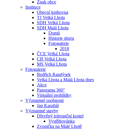
Znak obce
Instituce
Obecní knihovna
TJ Velká Lhota
SDH Velká Lhota
SDH Malá Lhota
Domů
Historie sboru
Fotogalerie
2018
ČCE Velká Lhota
CB Velká Lhota
MS Velká Lhota
Fotogalerie
Bedřich Randýsek
Velká Lhota a Malá Lhota dnes
Akce
Panorama 360°
Virtuální prohlídky
Významné osobnosti
Jan Karafiát
Významné stavby
Dřevěný toleranční kostel
Vystřihovánka
Zvonička na Malé Lhotě