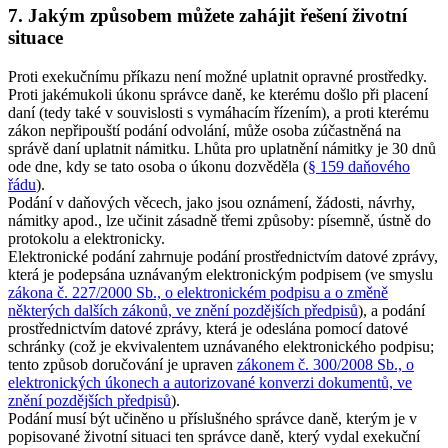
7. Jakým způsobem můžete zahájit řešení životní
situace
Proti exekučnímu příkazu není možné uplatnit opravné prostředky.
Proti jakémukoli úkonu správce daně, ke kterému došlo při placení
daní (tedy také v souvislosti s vymáhacím řízením), a proti kterému
zákon nepřipouští podání odvolání, může osoba zúčastněná na
správě daní uplatnit námitku. Lhůta pro uplatnění námitky je 30 dnů
ode dne, kdy se tato osoba o úkonu dozvěděla (
§ 159 daňového
řádu
).
Podání v daňových věcech, jako jsou oznámení, žádosti, návrhy,
námitky apod., lze učinit zásadně třemi způsoby: písemně, ústně do
protokolu a elektronicky.
Elektronické podání zahrnuje podání prostřednictvím datové zprávy,
která je podepsána uznávaným elektronickým podpisem (ve smyslu
zákona č. 227/2000 Sb., o elektronickém podpisu a o změně
některých dalších zákonů, ve znění pozdějších předpisů
), a podání
prostřednictvím datové zprávy, která je odeslána pomocí datové
schránky (což je ekvivalentem uznávaného elektronického podpisu;
tento způsob doručování je upraven
zákonem č. 300/2008 Sb., o
elektronických úkonech a autorizované konverzi dokumentů, ve
znění pozdějších předpisů
).
Podání musí být učiněno u příslušného správce daně, kterým je v
popisované životní situaci ten správce daně, který vydal exekuční