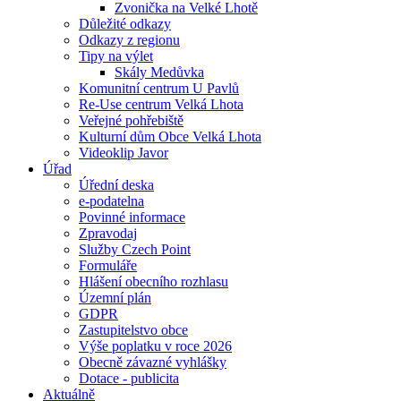
Zvonička na Velké Lhotě
Důležité odkazy
Odkazy z regionu
Tipy na výlet
Skály Medůvka
Komunitní centrum U Pavlů
Re-Use centrum Velká Lhota
Veřejné pohřebiště
Kulturní dům Obce Velká Lhota
Videoklip Javor
Úřad
Úřední deska
e-podatelna
Povinné informace
Zpravodaj
Služby Czech Point
Formuláře
Hlášení obecního rozhlasu
Územní plán
GDPR
Zastupitelstvo obce
Výše poplatku v roce 2026
Obecně závazné vyhlášky
Dotace - publicita
Aktuálně