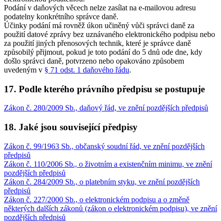
Podání v daňových věcech nelze zasílat na e-mailovou adresu
podatelny konkrétního správce daně.
Účinky podání má rovněž úkon učiněný vůči správci daně za
použití datové zprávy bez uznávaného elektronického podpisu nebo
za použití jiných přenosových technik, které je správce daně
způsobilý přijmout, pokud je toto podání do 5 dnů ode dne, kdy
došlo správci daně, potvrzeno nebo opakováno způsobem
uvedeným v
§ 71 odst. 1 daňového řádu
.
17. Podle kterého právního předpisu se postupuje
Zákon č. 280/2009 Sb., daňový řád, ve znění pozdějších předpisů
18. Jaké jsou související předpisy
Zákon č. 99/1963 Sb., občanský soudní řád, ve znění pozdějších
předpisů
Zákon č. 110/2006 Sb., o životním a existenčním minimu, ve znění
pozdějších předpisů
Zákon č. 284/2009 Sb., o platebním styku, ve znění pozdějších
předpisů
Zákon č. 227/2000 Sb., o elektronickém podpisu a o změně
některých dalších zákonů (zákon o elektronickém podpisu), ve znění
pozdějších předpisů