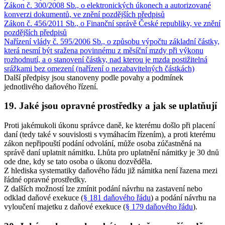
Zákon č. 300/2008 Sb., o elektronických úkonech a autorizované
konverzi dokumentů, ve znění pozdějších předpisů
Zákon č. 456/2011 Sb., o Finanční správě České republiky, ve znění
pozdějších předpisů
Nařízení vlády č. 595/2006 Sb., o způsobu výpočtu základní částky,
která nesmí být sražena povinnému z měsíční mzdy při výkonu
rozhodnutí, a o stanovení částky, nad kterou je mzda postižitelná
srážkami bez omezení (nařízení o nezabavitelných částkách)
Další předpisy jsou stanoveny podle povahy a podmínek
jednotlivého daňového řízení.
19. Jaké jsou opravné prostředky a jak se uplatňují
Proti jakémukoli úkonu správce daně, ke kterému došlo při placení
daní (tedy také v souvislosti s vymáhacím řízením), a proti kterému
zákon nepřipouští podání odvolání, může osoba zúčastněná na
správě daní uplatnit námitku. Lhůta pro uplatnění námitky je 30 dnů
ode dne, kdy se tato osoba o úkonu dozvěděla.
Z hlediska systematiky daňového řádu již námitka není řazena mezi
řádné opravné prostředky.
Z dalších možností lze zmínit podání návrhu na zastavení nebo
odklad daňové exekuce (
§ 181 daňového řádu
) a podání návrhu na
vyloučení majetku z daňové exekuce (
§ 179 daňového řádu
).