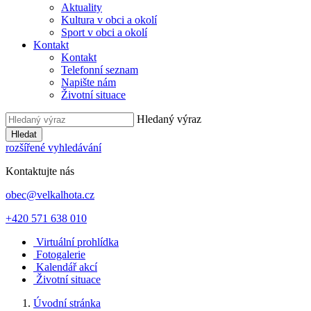
Aktuality
Kultura v obci a okolí
Sport v obci a okolí
Kontakt
Kontakt
Telefonní seznam
Napište nám
Životní situace
Hledaný výraz
Hledat
rozšířené vyhledávání
Kontaktujte nás
obec@velkalhota.cz
+420 571 638 010
Virtuální prohlídka
Fotogalerie
Kalendář akcí
Životní situace
Úvodní stránka