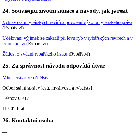
24. Související životní situace a návody, jak je řešit
Vyhlašování rybářských revírů a povolení výkonu rybářského práva
(Rybářství)
Udělování výjimek ze zákazů při lovu ryb v rybářských revírech a v
rybníkářství
(Rybářství)
Žádost o vydání rybářského lístku
(Rybářství)
25. Za správnost návodu odpovídá útvar
Ministerstvo zemědělství
Odbor státní správy lesů, myslivosti a rybářství
Těšnov 65/17
117 05 Praha 1
26. Kontaktní osoba
—