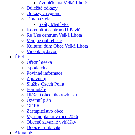
Zvonička na Velké Lhotě
Důležité odkazy
Odkazy z regionu
Tipy na výlet
Skály Medůvka
Komunitní centrum U Pavlů
Re-Use centrum Velká Lhota
Veřejné pohřebiště
Kulturní dům Obce Velká Lhota
Videoklip Javor
Úřad
Úřední deska
e-podatelna
Povinné informace
Zpravodaj
Služby Czech Point
Formuláře
Hlášení obecního rozhlasu
Územní plán
GDPR
Zastupitelstvo obce
Výše poplatku v roce 2026
Obecně závazné vyhlášky
Dotace - publicita
Aktuálně