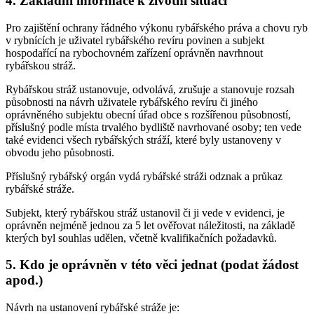
4. Základní informace k životní situaci
Pro zajištění ochrany řádného výkonu rybářského práva a chovu ryb
v rybnících je uživatel rybářského revíru povinen a subjekt
hospodařící na rybochovném zařízení oprávněn navrhnout
rybářskou stráž.
Rybářskou stráž ustanovuje, odvolává, zrušuje a stanovuje rozsah
působnosti na návrh uživatele rybářského revíru či jiného
oprávněného subjektu obecní úřad obce s rozšířenou působností,
příslušný podle místa trvalého bydliště navrhované osoby; ten vede
také evidenci všech rybářských stráží, které byly ustanoveny v
obvodu jeho působnosti.
Příslušný rybářský orgán vydá rybářské stráži odznak a průkaz
rybářské stráže.
Subjekt, který rybářskou stráž ustanovil či ji vede v evidenci, je
oprávněn nejméně jednou za 5 let ověřovat náležitosti, na základě
kterých byl souhlas udělen, včetně kvalifikačních požadavků.
5. Kdo je oprávněn v této věci jednat (podat žádost
apod.)
Návrh na ustanovení rybářské stráže je: