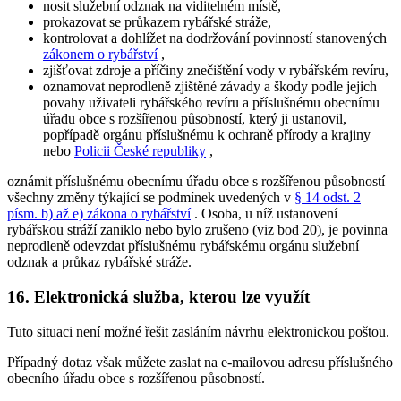
nosit služební odznak na viditelném místě,
prokazovat se průkazem rybářské stráže,
kontrolovat a dohlížet na dodržování povinností stanovených
zákonem o rybářství
,
zjišťovat zdroje a příčiny znečištění vody v rybářském revíru,
oznamovat neprodleně zjištěné závady a škody podle jejich
povahy uživateli rybářského revíru a příslušnému obecnímu
úřadu obce s rozšířenou působností, který ji ustanovil,
popřípadě orgánu příslušnému k ochraně přírody a krajiny
nebo
Policii České republiky
,
oznámit příslušnému obecnímu úřadu obce s rozšířenou působností
všechny změny týkající se podmínek uvedených v
§ 14 odst. 2
písm. b) až e) zákona o rybářství
. Osoba, u níž ustanovení
rybářskou stráží zaniklo nebo bylo zrušeno (viz bod 20), je povinna
neprodleně odevzdat příslušnému rybářskému orgánu služební
odznak a průkaz rybářské stráže.
16. Elektronická služba, kterou lze využít
Tuto situaci není možné řešit zasláním návrhu elektronickou poštou.
Případný dotaz však můžete zaslat na e-mailovou adresu příslušného
obecního úřadu obce s rozšířenou působností.