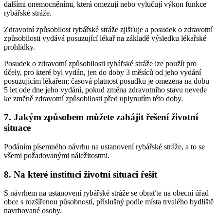
dalšími onemocněními, která omezují nebo vylučují výkon funkce
rybářské stráže.
Zdravotní způsobilost rybářské stráže zjišťuje a posudek o zdravotní
způsobilosti vydává posuzující lékař na základě výsledku lékařské
prohlídky.
Posudek o zdravotní způsobilosti rybářské stráže lze použít pro
účely, pro které byl vydán, jen do doby 3 měsíců od jeho vydání
posuzujícím lékařem; časová platnost posudku je omezena na dobu
5 let ode dne jeho vydání, pokud změna zdravotního stavu nevede
ke změně zdravotní způsobilosti před uplynutím této doby.
7. Jakým způsobem můžete zahájit řešení životní
situace
Podáním písemného návrhu na ustanovení rybářské stráže, a to se
všemi požadovanými náležitostmi.
8. Na které instituci životní situaci řešit
S návrhem na ustanovení rybářské stráže se obraťte na obecní úřad
obce s rozšířenou působností, příslušný podle místa trvalého bydliště
navrhované osoby.