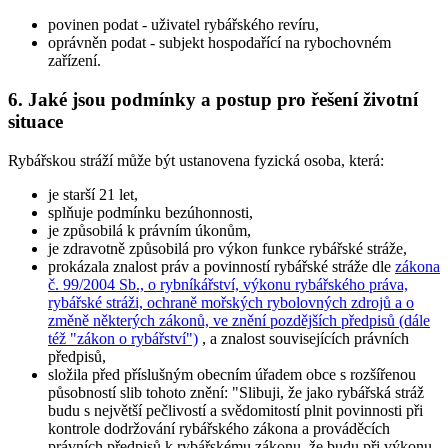
povinen podat
- uživatel rybářského revíru,
oprávněn podat
- subjekt hospodařící na rybochovném
zařízení.
6. Jaké jsou podmínky a postup pro řešení životní
situace
Rybářskou stráží může být ustanovena fyzická osoba, která:
je starší 21 let,
splňuje podmínku bezúhonnosti,
je způsobilá k právním úkonům,
je zdravotně způsobilá pro výkon funkce rybářské stráže,
prokázala znalost práv a povinností rybářské stráže dle
zákona
č. 99/2004 Sb., o rybníkářství, výkonu rybářského práva,
rybářské stráži, ochraně mořských rybolovných zdrojů a o
změně některých zákonů, ve znění pozdějších předpisů (dále
též "zákon o rybářství")
, a znalost souvisejících právních
předpisů,
složila před příslušným obecním úřadem obce s rozšířenou
působností slib tohoto znění:
"Slibuji, že jako rybářská stráž
budu s největší pečlivostí a svědomitostí plnit povinnosti při
kontrole dodržování rybářského zákona a prováděcích
právních předpisů k rybářskému zákonu, že budu při výkonu