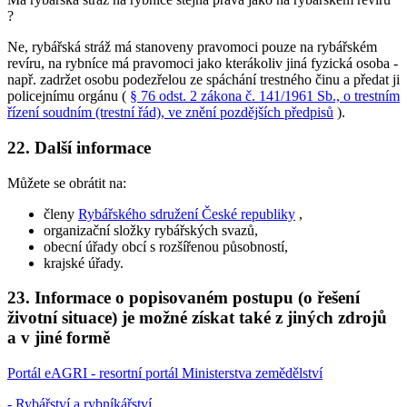
?
Ne, rybářská stráž má stanoveny pravomoci pouze na rybářském
revíru, na rybníce má pravomoci jako kterákoliv jiná fyzická osoba -
např. zadržet osobu podezřelou ze spáchání trestného činu a předat ji
policejnímu orgánu (
§ 76 odst. 2 zákona č. 141/1961 Sb., o trestním
řízení soudním (trestní řád), ve znění pozdějších předpisů
).
22. Další informace
Můžete se obrátit na:
členy
Rybářského sdružení České republiky
,
organizační složky rybářských svazů,
obecní úřady obcí s rozšířenou působností,
krajské úřady.
23. Informace o popisovaném postupu (o řešení
životní situace) je možné získat také z jiných zdrojů
a v jiné formě
Portál eAGRI - resortní portál Ministerstva zemědělství
- Rybářství a rybníkářství