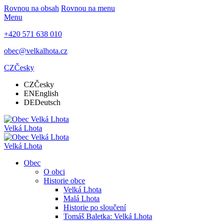
Rovnou na obsah
Rovnou na menu
Menu
+420 571 638 010
obec@velkalhota.cz
CZ
Česky
CZ
Česky
EN
English
DE
Deutsch
Velká Lhota
Velká Lhota
Obec
O obci
Historie obce
Velká Lhota
Malá Lhota
Historie po sloučení
Tomáš Baletka: Velká Lhota