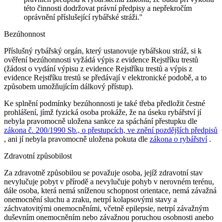
této činnosti dodržovat právní předpisy a nepřekročím
oprávnění příslušející rybářské stráži."
Bezúhonnost
Příslušný rybářský orgán, který ustanovuje rybářskou stráž, si k
ověření bezúhonnosti vyžádá výpis z evidence Rejstříku trestů
(žádost o vydání výpisu z evidence Rejstříku trestů a výpis z
evidence Rejstříku trestů se předávají v elektronické podobě, a to
způsobem umožňujícím dálkový přístup).
Ke splnění podmínky bezúhonnosti je také třeba předložit čestné
prohlášení, jímž fyzická osoba prokáže, že na úseku rybářství jí
nebyla pravomocně uložena sankce za spáchání přestupku dle
zákona č. 200/1990 Sb., o přestupcích, ve znění pozdějších předpisů
, ani jí nebyla pravomocně uložena pokuta dle
zákona o rybářství
.
Zdravotní způsobilost
Za zdravotně způsobilou se považuje osoba, jejíž zdravotní stav
nevylučuje pobyt v přírodě a nevylučuje pohyb v nerovném terénu,
dále osoba, která nemá sníženou schopnost orientace, nemá závažná
onemocnění sluchu a zraku, netrpí kolapsovými stavy a
záchvatovitými onemocněními, včetně epilepsie, netrpí závažným
duševním onemocněním nebo závažnou poruchou osobnosti anebo