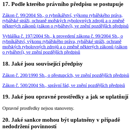
17. Podle kterého právního předpisu se postupuje
Zákon č. 99/2004 Sb., o rybníkářství, výkonu rybářského práva,
rybářské stráži, ochraně mořských rybolovných zdrojů a o změně
některých zákonů (zákon o rybářství), ve znění pozdějších předpisů
Vyhláška č. 197/2004 Sb., k provedení zákona č. 99/2004 Sb., o
rybníkářství, výkonu rybářského práva, rybářské stráži, ochraně
mořských rybolovných zdrojů a o změně některých zákonů (zákon
o rybářství), ve znění pozdějších předpisů
18. Jaké jsou související předpisy
Zákon č. 200/1990 Sb., o přestupcích, ve znění pozdějších předpisů
Zákon č. 500/2004 Sb., správní řád, ve znění pozdějších předpisů
19. Jaké jsou opravné prostředky a jak se uplatňují
Opravné prostředky nejsou stanoveny.
20. Jaké sankce mohou být uplatněny v případě
nedodržení povinností