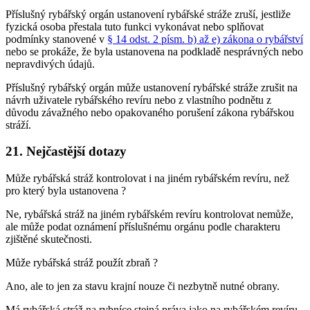
Příslušný rybářský orgán ustanovení rybářské stráže zruší, jestliže
fyzická osoba přestala tuto funkci vykonávat nebo splňovat
podmínky stanovené v
§ 14 odst. 2 písm. b) až e) zákona o rybářství
nebo se prokáže, že byla ustanovena na podkladě nesprávných nebo
nepravdivých údajů.
Příslušný rybářský orgán může ustanovení rybářské stráže zrušit na
návrh uživatele rybářského revíru nebo z vlastního podnětu z
důvodu závažného nebo opakovaného porušení zákona rybářskou
stráží.
21. Nejčastější dotazy
Může rybářská stráž kontrolovat i na jiném rybářském revíru, než
pro který byla ustanovena ?
Ne, rybářská stráž na jiném rybářském revíru kontrolovat nemůže,
ale může podat oznámení příslušnému orgánu podle charakteru
zjištěné skutečnosti.
Může rybářská stráž použít zbraň ?
Ano, ale to jen za stavu krajní nouze či nezbytně nutné obrany.
Má rybářská stráž na rybníce stejná práva jako na rybářském revíru