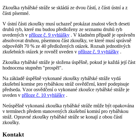
Zkouška rybářské stráže se skládá ze dvou částí, z části ústní a z
části písemné.
V ústní části zkoušky musí uchazeč prokázat znalost všech deseti
druhů ryb, které mu budou předloženy ze seznamu druhů ryb
uvedených v
příloze č. 9 vyhlášky
. V kladném případě je oprávněn
absolvovat druhou, písemnou část zkoušky, ve které musí správně
odpovědět 70 % ze 40 předložených otázek. Rozsah jednotlivých
zkušebních otázek je rovněž uveden v
příloze č. 9 vyhlášky
.
Zkouška rybářské stráže je složena úspěšně, pokud je každá její část
hodnocena stupněm "prospěl".
Na základě úspěšně vykonané zkoušky rybářské stráže vydá
zkušební komise pro rybářskou stráž osvědčení, které podepisuje
předseda. Vzor osvědčení o vykonané zkoušce rybářské stráže je
uveden v
příloze č. 10 vyhlášky
.
Neúspěšně vykonaná zkouška rybářské stráže může být opakována
v termínech předem stanovených zkušební komisí pro rybářskou
stráž. Opravné zkoušky rybářské stráže se konají z obou částí
zkoušky.
Kontakt