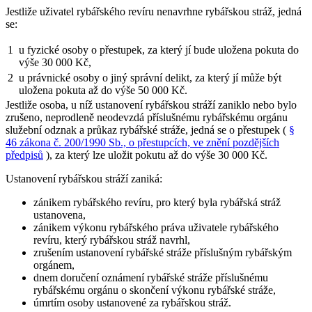
Jestliže uživatel rybářského revíru nenavrhne rybářskou stráž, jedná
se:
1
u fyzické osoby o přestupek, za který jí bude uložena pokuta do
výše 30 000 Kč,
2
u právnické osoby o jiný správní delikt, za který jí může být
uložena pokuta až do výše 50 000 Kč.
Jestliže osoba, u níž ustanovení rybářskou stráží zaniklo nebo bylo
zrušeno, neprodleně neodevzdá příslušnému rybářskému orgánu
služební odznak a průkaz rybářské stráže, jedná se o přestupek (
§
46 zákona č. 200/1990 Sb., o přestupcích, ve znění pozdějších
předpisů
), za který lze uložit pokutu až do výše 30 000 Kč.
Ustanovení rybářskou stráží zaniká:
zánikem rybářského revíru, pro který byla rybářská stráž
ustanovena,
zánikem výkonu rybářského práva uživatele rybářského
revíru, který rybářskou stráž navrhl,
zrušením ustanovení rybářské stráže příslušným rybářským
orgánem,
dnem doručení oznámení rybářské stráže příslušnému
rybářskému orgánu o skončení výkonu rybářské stráže,
úmrtím osoby ustanovené za rybářskou stráž.