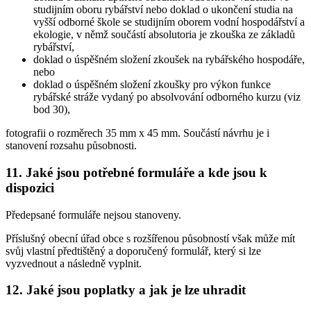
studijním oboru rybářství nebo doklad o ukončení studia na
vyšší odborné škole se studijním oborem vodní hospodářství a
ekologie, v němž součástí absolutoria je zkouška ze základů
rybářství,
doklad o úspěšném složení zkoušek na rybářského hospodáře,
nebo
doklad o úspěšném složení zkoušky pro výkon funkce
rybářské stráže vydaný po absolvování odborného kurzu (viz
bod 30),
fotografii o rozměrech 35 mm x 45 mm. Součástí návrhu je i
stanovení rozsahu působnosti.
11. Jaké jsou potřebné formuláře a kde jsou k
dispozici
Předepsané formuláře nejsou stanoveny.
Příslušný obecní úřad obce s rozšířenou působností však může mít
svůj vlastní předtištěný a doporučený formulář, který si lze
vyzvednout a následně vyplnit.
12. Jaké jsou poplatky a jak je lze uhradit