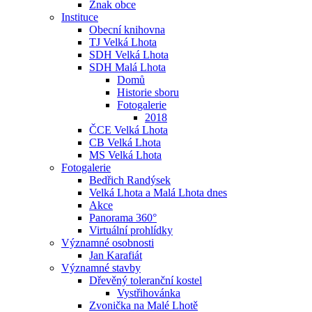
Znak obce
Instituce
Obecní knihovna
TJ Velká Lhota
SDH Velká Lhota
SDH Malá Lhota
Domů
Historie sboru
Fotogalerie
2018
ČCE Velká Lhota
CB Velká Lhota
MS Velká Lhota
Fotogalerie
Bedřich Randýsek
Velká Lhota a Malá Lhota dnes
Akce
Panorama 360°
Virtuální prohlídky
Významné osobnosti
Jan Karafiát
Významné stavby
Dřevěný toleranční kostel
Vystřihovánka
Zvonička na Malé Lhotě