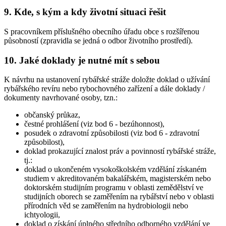
9. Kde, s kým a kdy životní situaci řešit
S pracovníkem příslušného obecního úřadu obce s rozšířenou
působností (zpravidla se jedná o odbor životního prostředí).
10. Jaké doklady je nutné mít s sebou
K návrhu na ustanovení rybářské stráže doložte doklad o užívání
rybářského revíru nebo rybochovného zařízení a dále doklady /
dokumenty navrhované osoby, tzn.:
občanský průkaz,
čestné prohlášení (viz bod 6 - bezúhonnost),
posudek o zdravotní způsobilosti (viz bod 6 - zdravotní
způsobilost),
doklad prokazující znalost práv a povinností rybářské stráže,
tj.:
doklad o ukončeném vysokoškolském vzdělání získaném
studiem v akreditovaném bakalářském, magisterském nebo
doktorském studijním programu v oblasti zemědělství ve
studijních oborech se zaměřením na rybářství nebo v oblasti
přírodních věd se zaměřením na hydrobiologii nebo
ichtyologii,
doklad o získání úplného středního odborného vzdělání ve