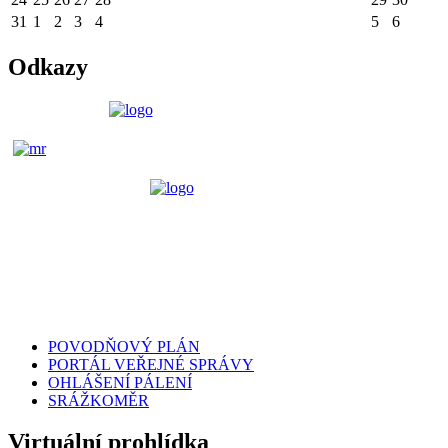
31
1
2
3
4
5
6
Odkazy
POVODŇOVÝ PLÁN
PORTÁL VEŘEJNÉ SPRÁVY
OHLÁŠENÍ PÁLENÍ
SRÁŽKOMĚR
Virtuální prohlídka