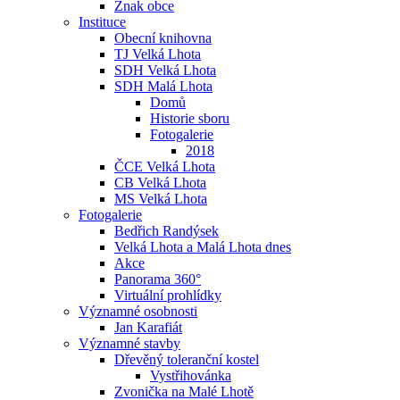
Znak obce
Instituce
Obecní knihovna
TJ Velká Lhota
SDH Velká Lhota
SDH Malá Lhota
Domů
Historie sboru
Fotogalerie
2018
ČCE Velká Lhota
CB Velká Lhota
MS Velká Lhota
Fotogalerie
Bedřich Randýsek
Velká Lhota a Malá Lhota dnes
Akce
Panorama 360°
Virtuální prohlídky
Významné osobnosti
Jan Karafiát
Významné stavby
Dřevěný toleranční kostel
Vystřihovánka
Zvonička na Malé Lhotě