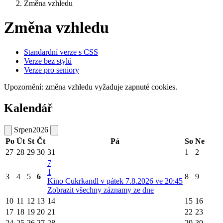
Změna vzhledu
Změna vzhledu
Standardní verze s CSS
Verze bez stylů
Verze pro seniory
Upozornění: změna vzhledu vyžaduje zapnuté cookies.
Kalendář
Srpen
2026
Po
Út
St
Čt
Pá
So
Ne
27
28
29
30
31
1
2
7
1
3
4
5
6
8
9
Kino Cukrkandl v pátek 7.8.2026 ve 20:45
Zobrazit všechny záznamy ze dne
10
11
12
13
14
15
16
17
18
19
20
21
22
23
24
25
26
27
28
29
30