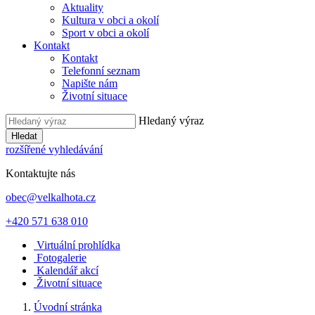
Aktuality
Kultura v obci a okolí
Sport v obci a okolí
Kontakt
Kontakt
Telefonní seznam
Napište nám
Životní situace
Hledaný výraz
Hledat
rozšířené vyhledávání
Kontaktujte nás
obec@velkalhota.cz
+420 571 638 010
Virtuální prohlídka
Fotogalerie
Kalendář akcí
Životní situace
Úvodní stránka