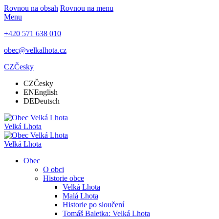
Rovnou na obsah
Rovnou na menu
Menu
+420 571 638 010
obec@velkalhota.cz
CZ
Česky
CZ
Česky
EN
English
DE
Deutsch
Velká Lhota
Velká Lhota
Obec
O obci
Historie obce
Velká Lhota
Malá Lhota
Historie po sloučení
Tomáš Baletka: Velká Lhota