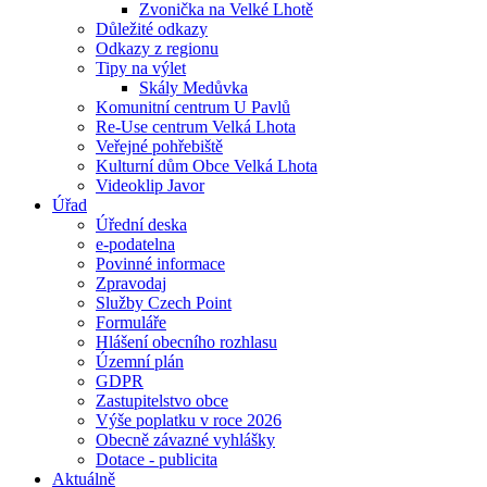
Zvonička na Velké Lhotě
Důležité odkazy
Odkazy z regionu
Tipy na výlet
Skály Medůvka
Komunitní centrum U Pavlů
Re-Use centrum Velká Lhota
Veřejné pohřebiště
Kulturní dům Obce Velká Lhota
Videoklip Javor
Úřad
Úřední deska
e-podatelna
Povinné informace
Zpravodaj
Služby Czech Point
Formuláře
Hlášení obecního rozhlasu
Územní plán
GDPR
Zastupitelstvo obce
Výše poplatku v roce 2026
Obecně závazné vyhlášky
Dotace - publicita
Aktuálně