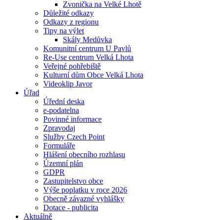
Zvonička na Velké Lhotě
Důležité odkazy
Odkazy z regionu
Tipy na výlet
Skály Medůvka
Komunitní centrum U Pavlů
Re-Use centrum Velká Lhota
Veřejné pohřebiště
Kulturní dům Obce Velká Lhota
Videoklip Javor
Úřad
Úřední deska
e-podatelna
Povinné informace
Zpravodaj
Služby Czech Point
Formuláře
Hlášení obecního rozhlasu
Územní plán
GDPR
Zastupitelstvo obce
Výše poplatku v roce 2026
Obecně závazné vyhlášky
Dotace - publicita
Aktuálně