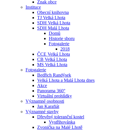
Znak obce
Instituce
Obecní knihovna
TJ Velká Lhota
SDH Velká Lhota
SDH Malá Lhota
Domů
Historie sboru
Fotogalerie
2018
ČCE Velká Lhota
CB Velká Lhota
MS Velká Lhota
Fotogalerie
Bedřich Randýsek
Velká Lhota a Malá Lhota dnes
Akce
Panorama 360°
Virtuální prohlídky
Významné osobnosti
Jan Karafiát
Významné stavby
Dřevěný toleranční kostel
Vystřihovánka
Zvonička na Malé Lhotě