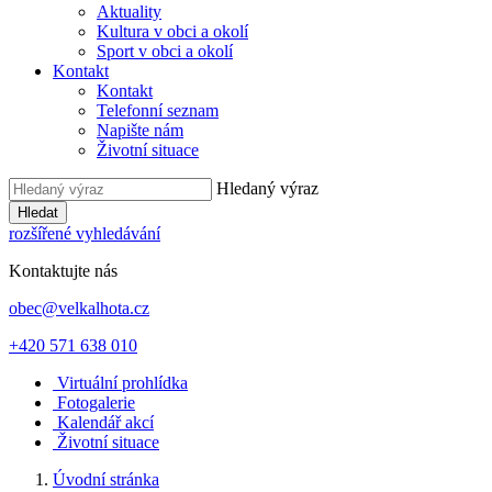
Aktuality
Kultura v obci a okolí
Sport v obci a okolí
Kontakt
Kontakt
Telefonní seznam
Napište nám
Životní situace
Hledaný výraz
Hledat
rozšířené vyhledávání
Kontaktujte nás
obec@velkalhota.cz
+420 571 638 010
Virtuální prohlídka
Fotogalerie
Kalendář akcí
Životní situace
Úvodní stránka