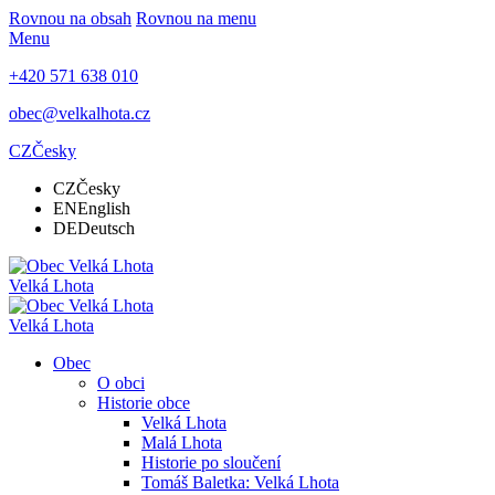
Rovnou na obsah
Rovnou na menu
Menu
+420 571 638 010
obec@velkalhota.cz
CZ
Česky
CZ
Česky
EN
English
DE
Deutsch
Velká Lhota
Velká Lhota
Obec
O obci
Historie obce
Velká Lhota
Malá Lhota
Historie po sloučení
Tomáš Baletka: Velká Lhota